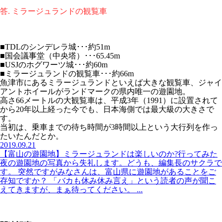
答. ミラージュランドの観覧車
■TDLのシンデレラ城･･･約51m
■国会議事堂（中央塔）･･･65.45m
■USJのホグワーツ城･･･約60m
■ミラージュランドの観覧車･･･約66m
魚津市にあるミラージュランドといえば大きな観覧車、ジャイ
アントホイールがランドマークの県内唯一の遊園地。
高さ66メートルの大観覧車は、平成3年（1991）に設置されて
から20年以上経った今でも、日本海側では最大級の大きさで
す。
当初は、乗車までの待ち時間が3時間以上という大行列を作っ
たいたんだとか。
2019.09.21
【富山の遊園地】ミラージュランドは楽しいのか?行ってみた
夜の遊園地の写真から失礼します。どうも、編集長のサクラで
す。 突然ですがみなさんは、富山県に遊園地があることをご
存知ですか？ 「バカも休み休み言え」という読者の声が聞こ
えてきますが、まぁ待ってください。 ...