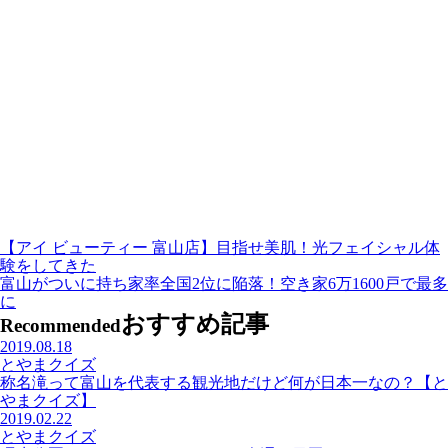
【アイ ビューティー 富山店】目指せ美肌！光フェイシャル体
験をしてきた
富山がついに持ち家率全国2位に陥落！空き家6万1600戸で最多
に
おすすめ記事
Recommended
2019.08.18
とやまクイズ
称名滝って富山を代表する観光地だけど何が日本一なの？【と
やまクイズ】
2019.02.22
とやまクイズ