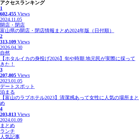
アクセスランキング
1
602,455
Views
2024.11.05
開店・閉店
富山県の開店・閉店情報まとめ2024年版（日付順）
2
313,109
Views
2026.04.30
自然
【ホタルイカの身投げ2026】旬や時期 地元民が実際に採って
きた！
3
207,805
Views
2023.01.05
デートスポット
泊まる
【富山のラブホテル2023】清潔感あって女性に人気の場所まと
め
4
203,813
Views
2024.01.09
まとめ
ランチ
人気記事