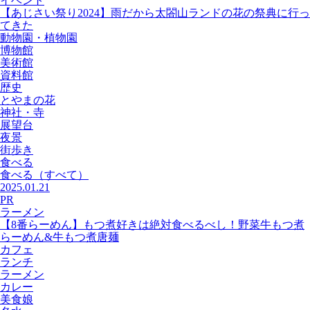
イベント
【あじさい祭り2024】雨だから太閤山ランドの花の祭典に行っ
てきた
動物園・植物園
博物館
美術館
資料館
歴史
とやまの花
神社・寺
展望台
夜景
街歩き
食べる
食べる
（すべて）
2025.01.21
PR
ラーメン
【8番らーめん】もつ煮好きは絶対食べるべし！野菜牛もつ煮
らーめん&牛もつ煮唐麺
カフェ
ランチ
ラーメン
カレー
美食娘