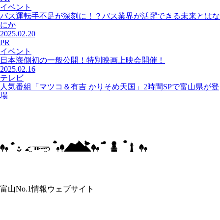
イベント
バス運転手不足が深刻に！？バス業界が活躍できる未来とはな
にか
2025.02.20
PR
イベント
日本海側初の一般公開！特別映画上映会開催！
2025.02.16
テレビ
人気番組「マツコ＆有吉 かりそめ天国」2時間SPで富山県が登
場
富山No.1情報ウェブサイト