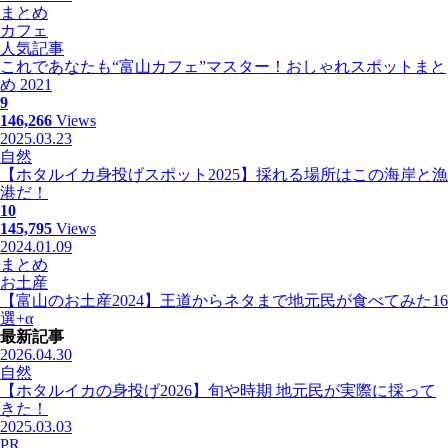
まとめ
カフェ
人気記事
これであなたも“富山カフェ”マスター！おしゃれスポットまと
め 2021
9
146,266
Views
2025.03.23
自然
【ホタルイカ身投げスポット2025】採れる場所はこの海岸と漁
港だ！
10
145,795
Views
2024.01.09
まとめ
お土産
【富山のお土産2024】王道からネタまで地元民が食べてみた16
選+α
最新記事
2026.04.30
自然
【ホタルイカの身投げ2026】旬や時期 地元民が実際に採って
きた！
2025.03.03
PR