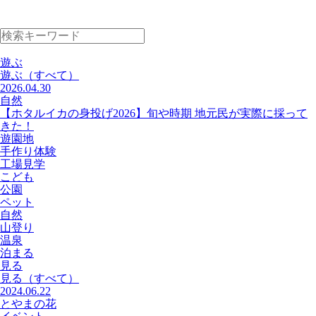
遊ぶ
遊ぶ
（すべて）
2026.04.30
自然
【ホタルイカの身投げ2026】旬や時期 地元民が実際に採って
きた！
遊園地
手作り体験
工場見学
こども
公園
ペット
自然
山登り
温泉
泊まる
見る
見る
（すべて）
2024.06.22
とやまの花