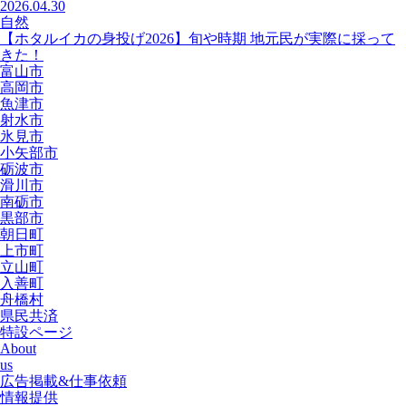
2026.04.30
自然
【ホタルイカの身投げ2026】旬や時期 地元民が実際に採って
きた！
富山市
高岡市
魚津市
射水市
氷見市
小矢部市
砺波市
滑川市
南砺市
黒部市
朝日町
上市町
立山町
入善町
舟橋村
県民共済
特設ページ
About
us
広告掲載&仕事依頼
情報提供