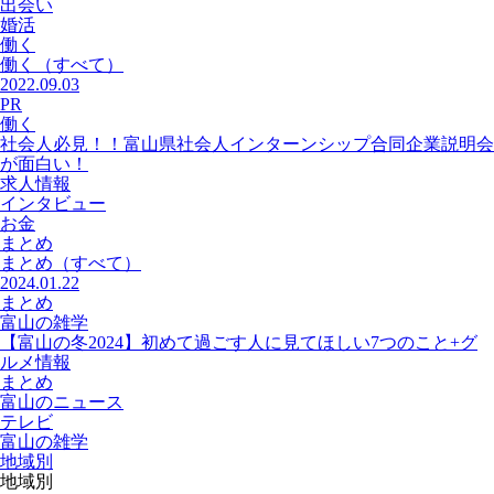
出会い
婚活
働く
働く
（すべて）
2022.09.03
PR
働く
社会人必見！！富山県社会人インターンシップ合同企業説明会
が面白い！
求人情報
インタビュー
お金
まとめ
まとめ
（すべて）
2024.01.22
まとめ
富山の雑学
【富山の冬2024】初めて過ごす人に見てほしい7つのこと+グ
ルメ情報
まとめ
富山のニュース
テレビ
富山の雑学
地域別
地域別