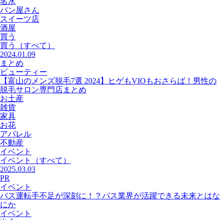
名水
パン屋さん
スイーツ店
酒屋
買う
買う
（すべて）
2024.01.09
まとめ
ビューティー
【富山のメンズ脱毛7選 2024】ヒゲもVIOもおさらば！男性の
脱毛サロン専門店まとめ
お土産
雑貨
家具
お花
アパレル
不動産
イベント
イベント
（すべて）
2025.03.03
PR
イベント
バス運転手不足が深刻に！？バス業界が活躍できる未来とはな
にか
イベント