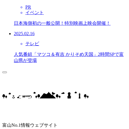
PR
イベント
日本海側初の一般公開！特別映画上映会開催！
2025.02.16
テレビ
人気番組「マツコ＆有吉 かりそめ天国」2時間SPで富
山県が登場
富山No.1情報ウェブサイト