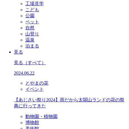
工場見学
こども
公園
ペット
自然
山登り
温泉
泊まる
見る
見る
（すべて）
2024.06.22
とやまの花
イベント
【あじさい祭り2024】雨だから太閤山ランドの花の祭
典に行ってきた
動物園・植物園
博物館
美術館