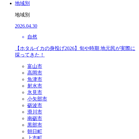
地域別
地域別
2026.04.30
自然
【ホタルイカの身投げ2026】旬や時期 地元民が実際に
採ってきた！
富山市
高岡市
魚津市
射水市
氷見市
小矢部市
砺波市
滑川市
南砺市
黒部市
朝日町
上市町