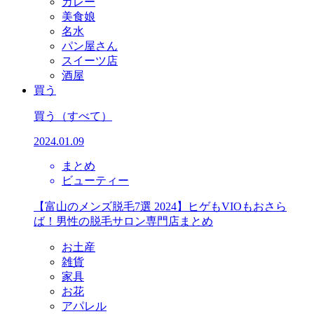
カレー
美食娘
名水
パン屋さん
スイーツ店
酒屋
買う
買う
（すべて）
2024.01.09
まとめ
ビューティー
【富山のメンズ脱毛7選 2024】ヒゲもVIOもおさら
ば！男性の脱毛サロン専門店まとめ
お土産
雑貨
家具
お花
アパレル