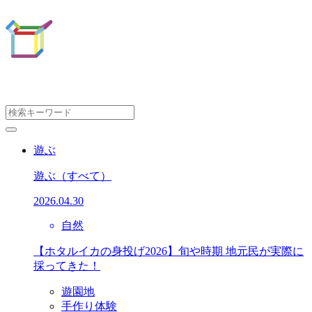
遊ぶ
遊ぶ
（すべて）
2026.04.30
自然
【ホタルイカの身投げ2026】旬や時期 地元民が実際に
採ってきた！
遊園地
手作り体験