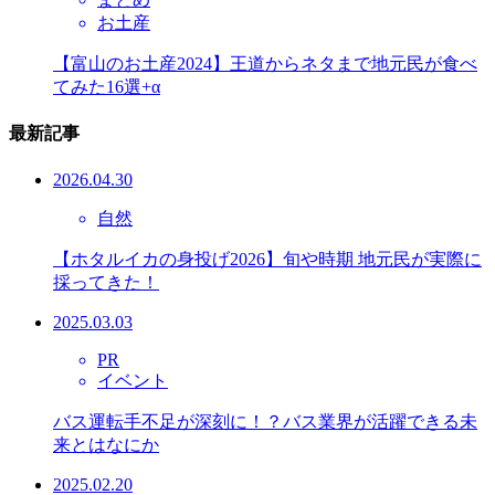
お土産
【富山のお土産2024】王道からネタまで地元民が食べ
てみた16選+α
最新記事
2026.04.30
自然
【ホタルイカの身投げ2026】旬や時期 地元民が実際に
採ってきた！
2025.03.03
PR
イベント
バス運転手不足が深刻に！？バス業界が活躍できる未
来とはなにか
2025.02.20