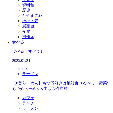
資料館
歴史
とやまの花
神社・寺
展望台
夜景
街歩き
食べる
食べる
（すべて）
2025.01.21
PR
ラーメン
【8番らーめん】もつ煮好きは絶対食べるべし！野菜牛
もつ煮らーめん&牛もつ煮唐麺
カフェ
ランチ
ラーメン