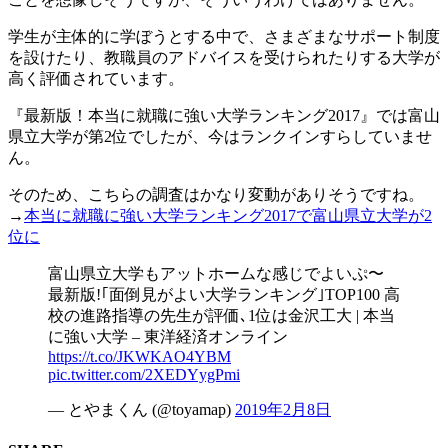
学生が主体的に学ぼうとする中で、さまざまなサポート制度
を設けたり、教職員のアドバイスを受けられたりする大学が
高く評価されています。
『最新版！本当に就職に強い大学ランキング2017』では富山
県立大学が第2位でしたが、今はランクインすらしていませ
ん。
そのため、こちらの調査はかなり変動がありそうですね。
→
本当に就職に強い大学ランキング2017で富山県立大学が2
位に
富山県立大学もアットホームな感じでよいぷ〜
最新版!｢面倒見がよい大学ランキング｣TOP100 高
校の進路指導の先生が評価､1位は金沢工大 | 本当
に強い大学 – 東洋経済オンライン
https://t.co/JKWKAO4YBM
pic.twitter.com/2XEDYygPmi
— とやまくん (@toyamap)
2019年2月8日