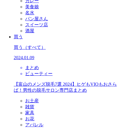
カレー
美食娘
名水
パン屋さん
スイーツ店
酒屋
買う
買う
（すべて）
2024.01.09
まとめ
ビューティー
【富山のメンズ脱毛7選 2024】ヒゲもVIOもおさら
ば！男性の脱毛サロン専門店まとめ
お土産
雑貨
家具
お花
アパレル