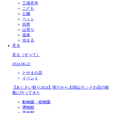
工場見学
こども
公園
ペット
自然
山登り
温泉
泊まる
見る
見る
（すべて）
2024.06.22
とやまの花
イベント
【あじさい祭り2024】雨だから太閤山ランドの花の祭
典に行ってきた
動物園・植物園
博物館
美術館