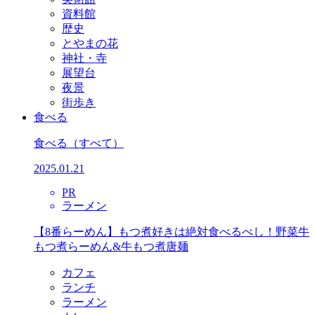
資料館
歴史
とやまの花
神社・寺
展望台
夜景
街歩き
食べる
食べる
（すべて）
2025.01.21
PR
ラーメン
【8番らーめん】もつ煮好きは絶対食べるべし！野菜牛
もつ煮らーめん&牛もつ煮唐麺
カフェ
ランチ
ラーメン