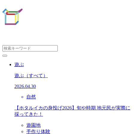
遊ぶ
遊ぶ
（すべて）
2026.04.30
自然
【ホタルイカの身投げ2026】旬や時期 地元民が実際に
採ってきた！
遊園地
手作り体験