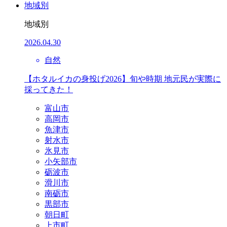
地域別
地域別
2026.04.30
自然
【ホタルイカの身投げ2026】旬や時期 地元民が実際に
採ってきた！
富山市
高岡市
魚津市
射水市
氷見市
小矢部市
砺波市
滑川市
南砺市
黒部市
朝日町
上市町