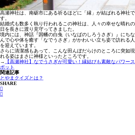
高瀬神社は、南砺市にある祈るほどに「縁」が結ばれる神社で
す。
結婚式も数多く執り行われるこの神社は、人々の幸せな晴れの
日を長きに渡り見守ってきました。
境内には、神話『因幡の白兔（いなばのしろうさぎ）』にちな
んで心や体を癒す「なでうさぎ」がかわいい立ち姿で訪れる人
を迎えています。
さらに清潔感もあって、こんな田んぼだらけのところに突如現
れる姿はまさに神様といったところです。
→
【高瀬神社】なでうさぎが可愛い！縁結びも素敵なパワース
ポット
関連記事
とやまクイズとは？
SHARE