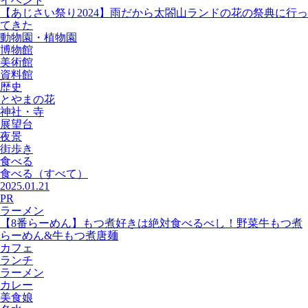
イベント
【あじさい祭り2024】雨だから太閤山ランドの花の祭典に行っ
てきた
動物園・植物園
博物館
美術館
資料館
歴史
とやまの花
神社・寺
展望台
夜景
街歩き
食べる
食べる
（すべて）
2025.01.21
PR
ラーメン
【8番らーめん】もつ煮好きは絶対食べるべし！野菜牛もつ煮
らーめん&牛もつ煮唐麺
カフェ
ランチ
ラーメン
カレー
美食娘