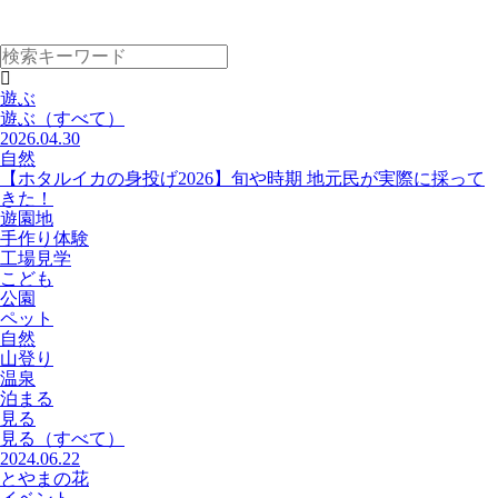
遊ぶ
遊ぶ
（すべて）
2026.04.30
自然
【ホタルイカの身投げ2026】旬や時期 地元民が実際に採って
きた！
遊園地
手作り体験
工場見学
こども
公園
ペット
自然
山登り
温泉
泊まる
見る
見る
（すべて）
2024.06.22
とやまの花