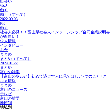
出会い
婚活
働く
働く
（すべて）
2022.09.03
PR
働く
社会人必見！！富山県社会人インターンシップ合同企業説明会
が面白い！
求人情報
インタビュー
お金
まとめ
まとめ
（すべて）
2024.01.22
まとめ
富山の雑学
【富山の冬2024】初めて過ごす人に見てほしい7つのこと+グ
ルメ情報
まとめ
富山のニュース
テレビ
富山の雑学
地域別
地域別