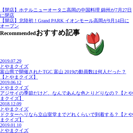
【閉店】ホテルニューオータニ高岡の中国料理 錦州が7月27日
に閉店
【開店】北陸初！Grand PARK イオンモール高岡が9月14日に
オープン
おすすめ記事
Recommended
2019.07.29
とやまクイズ
富山県で開催されたTGC 富山 2019の動員数は何人だった？
【とやまクイズ】
2019.06.12
とやまクイズ
アジサイの季節だけど、なんであんな色とりどりなの？【とや
まクイズ】
2018.12.09
とやまクイズ
ドクターヘリなら立山室堂までどれくらいで到着する？【とや
まクイズ】
2019.01.10
とやまクイズ