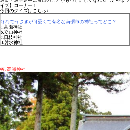
通勤・通学途中に富山のことがもっと詳しくなれる【とやまク
イズ】コーナー！
今回のクイズはこちら↓
Q なでうさぎが可愛くて有名な南砺市の神社ってどこ？
a.高瀬神社
b.立山神社
c.日枝神社
d.射水神社
答. 高瀬神社