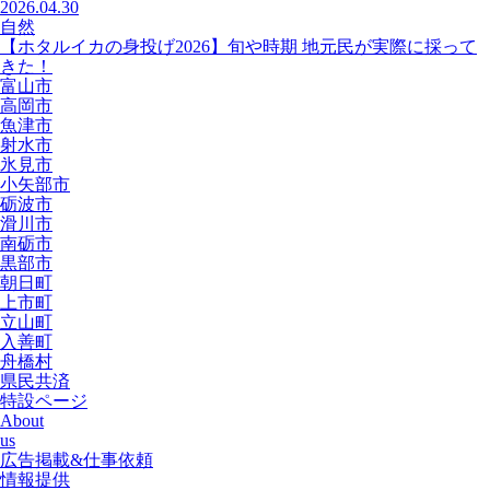
2026.04.30
自然
【ホタルイカの身投げ2026】旬や時期 地元民が実際に採って
きた！
富山市
高岡市
魚津市
射水市
氷見市
小矢部市
砺波市
滑川市
南砺市
黒部市
朝日町
上市町
立山町
入善町
舟橋村
県民共済
特設ページ
About
us
広告掲載&仕事依頼
情報提供