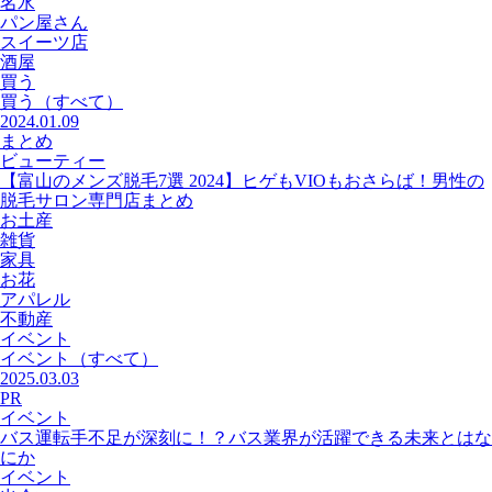
名水
パン屋さん
スイーツ店
酒屋
買う
買う
（すべて）
2024.01.09
まとめ
ビューティー
【富山のメンズ脱毛7選 2024】ヒゲもVIOもおさらば！男性の
脱毛サロン専門店まとめ
お土産
雑貨
家具
お花
アパレル
不動産
イベント
イベント
（すべて）
2025.03.03
PR
イベント
バス運転手不足が深刻に！？バス業界が活躍できる未来とはな
にか
イベント