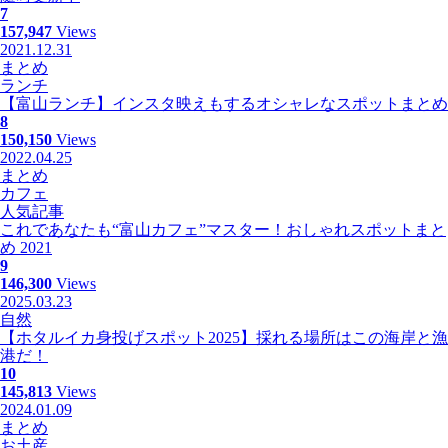
7
157,947
Views
2021.12.31
まとめ
ランチ
【富山ランチ】インスタ映えもするオシャレなスポットまとめ
8
150,150
Views
2022.04.25
まとめ
カフェ
人気記事
これであなたも“富山カフェ”マスター！おしゃれスポットまと
め 2021
9
146,300
Views
2025.03.23
自然
【ホタルイカ身投げスポット2025】採れる場所はこの海岸と漁
港だ！
10
145,813
Views
2024.01.09
まとめ
お土産