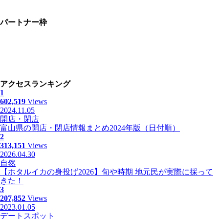
パートナー枠
アクセスランキング
1
602,519
Views
2024.11.05
開店・閉店
富山県の開店・閉店情報まとめ2024年版（日付順）
2
313,151
Views
2026.04.30
自然
【ホタルイカの身投げ2026】旬や時期 地元民が実際に採って
きた！
3
207,852
Views
2023.01.05
デートスポット