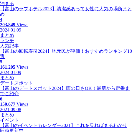
泊まる
【富山のラブホテル2023】清潔感あって女性に人気の場所まと
め
4
203,849
Views
2024.01.09
まとめ
ランチ
人気記事
【富山の回転寿司2024】地元民が評価！おすすめランキング10
選
5
161,205
Views
2024.01.09
まとめ
デートスポット
【富山のデートスポット2024】雨の日もOK！最新から定番ま
でご紹介
6
159,677
Views
2021.09.08
まとめ
イベント
【富山のイベントカレンダー2021】これを見ればまるわかり
随時更新中