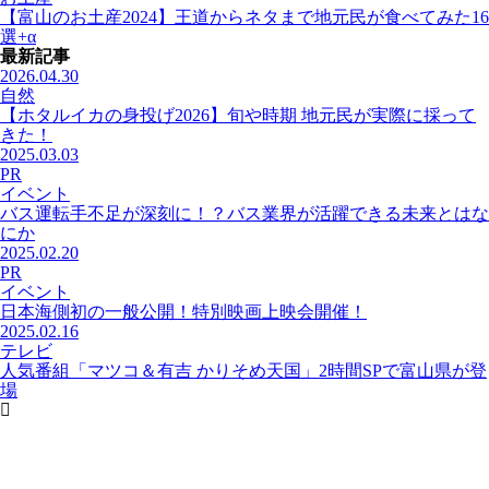
【富山のお土産2024】王道からネタまで地元民が食べてみた16
選+α
最新記事
2026.04.30
自然
【ホタルイカの身投げ2026】旬や時期 地元民が実際に採って
きた！
2025.03.03
PR
イベント
バス運転手不足が深刻に！？バス業界が活躍できる未来とはな
にか
2025.02.20
PR
イベント
日本海側初の一般公開！特別映画上映会開催！
2025.02.16
テレビ
人気番組「マツコ＆有吉 かりそめ天国」2時間SPで富山県が登
場