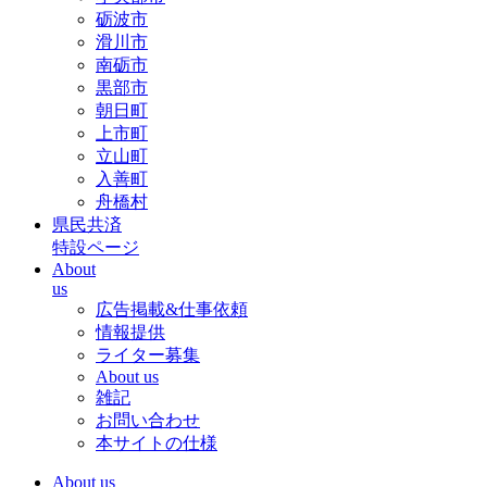
砺波市
滑川市
南砺市
黒部市
朝日町
上市町
立山町
入善町
舟橋村
県民共済
特設ページ
About
us
広告掲載&仕事依頼
情報提供
ライター募集
About us
雑記
お問い合わせ
本サイトの仕様
About us