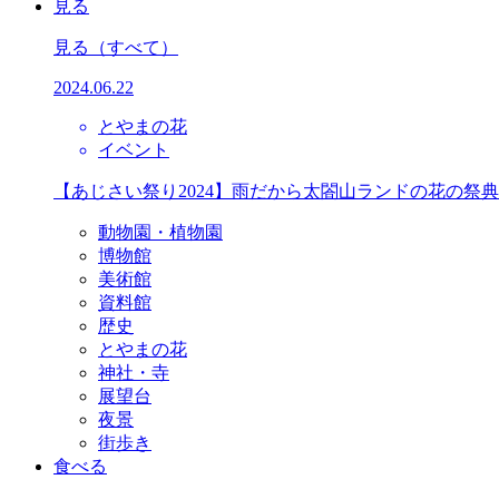
見る
見る
（すべて）
2024.06.22
とやまの花
イベント
【あじさい祭り2024】雨だから太閤山ランドの花の祭
動物園・植物園
博物館
美術館
資料館
歴史
とやまの花
神社・寺
展望台
夜景
街歩き
食べる