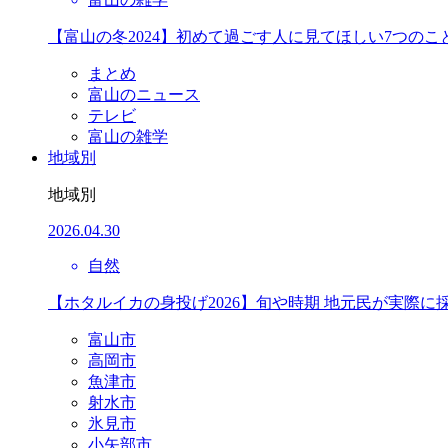
【富山の冬2024】初めて過ごす人に見てほしい7つのこ
まとめ
富山のニュース
テレビ
富山の雑学
地域別
地域別
2026.04.30
自然
【ホタルイカの身投げ2026】旬や時期 地元民が実際に
富山市
高岡市
魚津市
射水市
氷見市
小矢部市