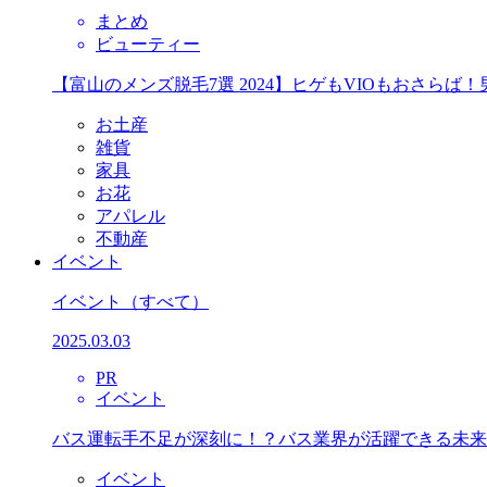
まとめ
ビューティー
【富山のメンズ脱毛7選 2024】ヒゲもVIOもおさら
お土産
雑貨
家具
お花
アパレル
不動産
イベント
イベント
（すべて）
2025.03.03
PR
イベント
バス運転手不足が深刻に！？バス業界が活躍できる未来
イベント