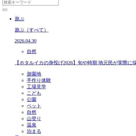
遊ぶ
遊ぶ
（すべて）
2026.04.30
自然
【ホタルイカの身投げ2026】旬や時期 地元民が実際に
遊園地
手作り体験
工場見学
こども
公園
ペット
自然
山登り
温泉
泊まる