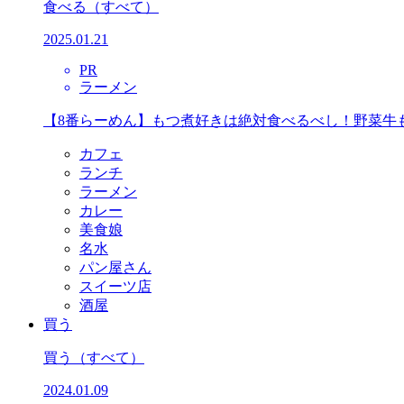
食べる
（すべて）
2025.01.21
PR
ラーメン
【8番らーめん】もつ煮好きは絶対食べるべし！野菜牛
カフェ
ランチ
ラーメン
カレー
美食娘
名水
パン屋さん
スイーツ店
酒屋
買う
買う
（すべて）
2024.01.09