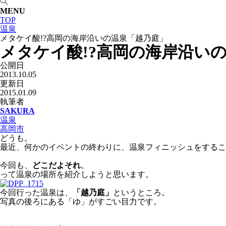
MENU
TOP
温泉
メタケイ酸!?高岡の海岸沿いの温泉「越乃庭」
メタケイ酸!?高岡の海岸沿い
公開日
2013.10.05
更新日
2015.01.09
執筆者
SAKURA
温泉
高岡市
どうも。
最近、何かのイベントの終わりに、温泉フィニッシュをするこ
今回も、
どこだよそれ
。
って温泉の場所を紹介しようと思います。
今回行った温泉は、
「越乃庭」
というところ。
写真の後ろにある「ゆ」がすごい目力です。