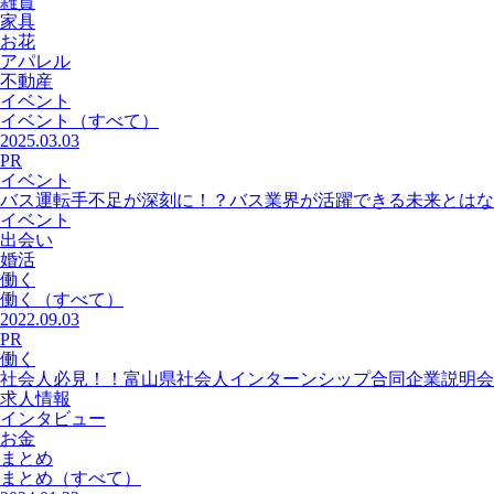
雑貨
家具
お花
アパレル
不動産
イベント
イベント
（すべて）
2025.03.03
PR
イベント
バス運転手不足が深刻に！？バス業界が活躍できる未来とはな
イベント
出会い
婚活
働く
働く
（すべて）
2022.09.03
PR
働く
社会人必見！！富山県社会人インターンシップ合同企業説明会
求人情報
インタビュー
お金
まとめ
まとめ
（すべて）