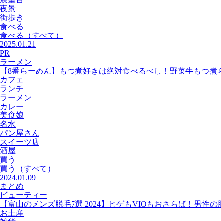
夜景
街歩き
食べる
食べる
（すべて）
2025.01.21
PR
ラーメン
【8番らーめん】もつ煮好きは絶対食べるべし！野菜牛もつ煮
カフェ
ランチ
ラーメン
カレー
美食娘
名水
パン屋さん
スイーツ店
酒屋
買う
買う
（すべて）
2024.01.09
まとめ
ビューティー
【富山のメンズ脱毛7選 2024】ヒゲもVIOもおさらば！男性
お土産