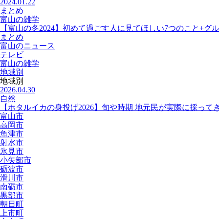
2024.01.22
まとめ
富山の雑学
【富山の冬2024】初めて過ごす人に見てほしい7つのこと+グ
まとめ
富山のニュース
テレビ
富山の雑学
地域別
地域別
2026.04.30
自然
【ホタルイカの身投げ2026】旬や時期 地元民が実際に採って
富山市
高岡市
魚津市
射水市
氷見市
小矢部市
砺波市
滑川市
南砺市
黒部市
朝日町
上市町