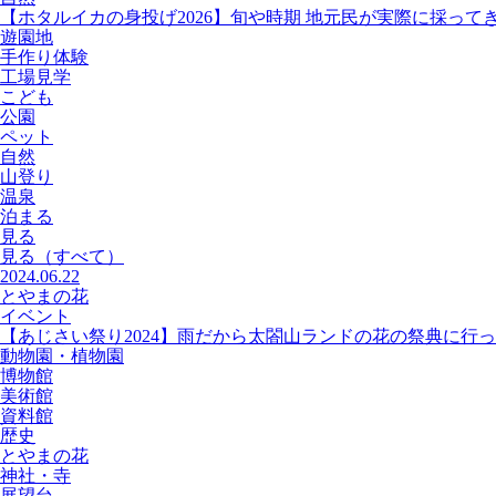
【ホタルイカの身投げ2026】旬や時期 地元民が実際に採って
遊園地
手作り体験
工場見学
こども
公園
ペット
自然
山登り
温泉
泊まる
見る
見る
（すべて）
2024.06.22
とやまの花
イベント
【あじさい祭り2024】雨だから太閤山ランドの花の祭典に行
動物園・植物園
博物館
美術館
資料館
歴史
とやまの花
神社・寺
展望台