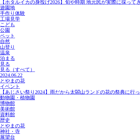
【ホタルイカの身投げ2026】旬や時期 地元民が実際に採って
遊園地
手作り体験
工場見学
こども
公園
ペット
自然
山登り
温泉
泊まる
見る
見る
（すべて）
2024.06.22
とやまの花
イベント
【あじさい祭り2024】雨だから太閤山ランドの花の祭典に行
動物園・植物園
博物館
美術館
資料館
歴史
とやまの花
神社・寺
展望台