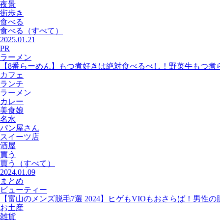
夜景
街歩き
食べる
食べる
（すべて）
2025.01.21
PR
ラーメン
【8番らーめん】もつ煮好きは絶対食べるべし！野菜牛もつ煮
カフェ
ランチ
ラーメン
カレー
美食娘
名水
パン屋さん
スイーツ店
酒屋
買う
買う
（すべて）
2024.01.09
まとめ
ビューティー
【富山のメンズ脱毛7選 2024】ヒゲもVIOもおさらば！男性
お土産
雑貨