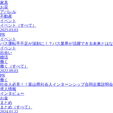
家具
お花
アパレル
不動産
イベント
イベント
（すべて）
2025.03.03
PR
イベント
バス運転手不足が深刻に！？バス業界が活躍できる未来とはな
イベント
出会い
婚活
働く
働く
（すべて）
2022.09.03
PR
働く
社会人必見！！富山県社会人インターンシップ合同企業説明会
求人情報
インタビュー
お金
まとめ
まとめ
（すべて）
2024.01.22