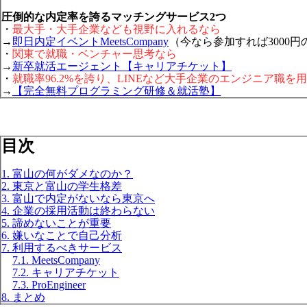
圧倒的な内定率を誇るマッチングサービス2つ
・
最大手・大手企業なども視野に入れるなら
→
即日内定イベントMeetsCompany
（今なら参加すれば3000円
・
関東で就職・ベンチャー思考なら
→
新卒就活エージェント【キャリアチケット】
・
就職率96.2%を誇り、LINEなど大手企業のエンジニア職を
→
【完全無料プログラミング研修＆就活塾】
目次
1. 富山の何がダメなのか？
2. 東京と富山の学生格差
3. 富山で内定がないなら東京へ
4. 企業の採用活動は終わらない
5. 諦めないことが重要
6. 嫌いなことで自己分析
7. 利用するべきサービス
7.1. MeetsCompany
7.2. キャリアチケット
7.3. ProEngineer
8. まとめ