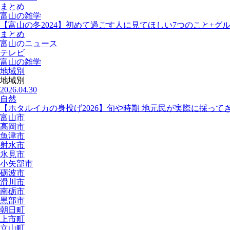
まとめ
富山の雑学
【富山の冬2024】初めて過ごす人に見てほしい7つのこと+グ
まとめ
富山のニュース
テレビ
富山の雑学
地域別
地域別
2026.04.30
自然
【ホタルイカの身投げ2026】旬や時期 地元民が実際に採って
富山市
高岡市
魚津市
射水市
氷見市
小矢部市
砺波市
滑川市
南砺市
黒部市
朝日町
上市町
立山町