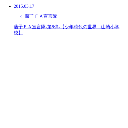
2015.03.17
藤子ＦＡ宣言隊
藤子ＦＡ宣言隊-第8弾-【少年時代の世界 山崎小学
校】