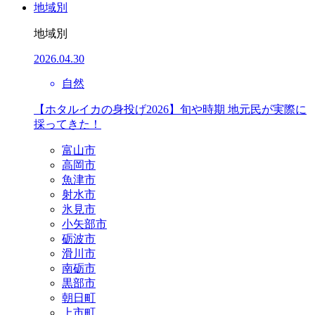
地域別
地域別
2026.04.30
自然
【ホタルイカの身投げ2026】旬や時期 地元民が実際に
採ってきた！
富山市
高岡市
魚津市
射水市
氷見市
小矢部市
砺波市
滑川市
南砺市
黒部市
朝日町
上市町