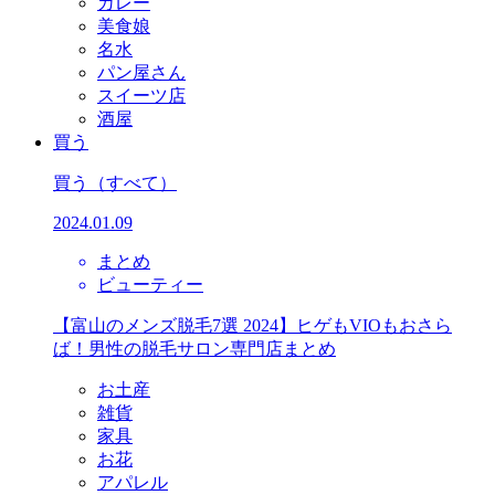
カレー
美食娘
名水
パン屋さん
スイーツ店
酒屋
買う
買う
（すべて）
2024.01.09
まとめ
ビューティー
【富山のメンズ脱毛7選 2024】ヒゲもVIOもおさら
ば！男性の脱毛サロン専門店まとめ
お土産
雑貨
家具
お花
アパレル