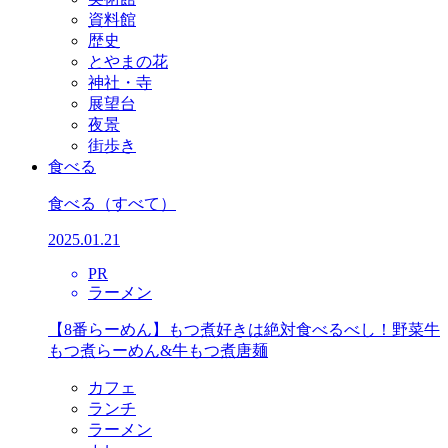
資料館
歴史
とやまの花
神社・寺
展望台
夜景
街歩き
食べる
食べる
（すべて）
2025.01.21
PR
ラーメン
【8番らーめん】もつ煮好きは絶対食べるべし！野菜牛
もつ煮らーめん&牛もつ煮唐麺
カフェ
ランチ
ラーメン