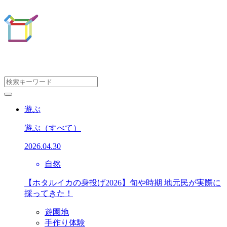
遊ぶ
遊ぶ
（すべて）
2026.04.30
自然
【ホタルイカの身投げ2026】旬や時期 地元民が実際に
採ってきた！
遊園地
手作り体験