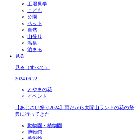
工場見学
こども
公園
ペット
自然
山登り
温泉
泊まる
見る
見る
（すべて）
2024.06.22
とやまの花
イベント
【あじさい祭り2024】雨だから太閤山ランドの花の祭
典に行ってきた
動物園・植物園
博物館
美術館