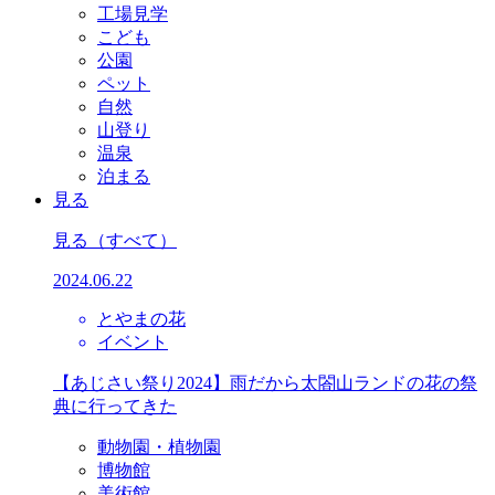
工場見学
こども
公園
ペット
自然
山登り
温泉
泊まる
見る
見る
（すべて）
2024.06.22
とやまの花
イベント
【あじさい祭り2024】雨だから太閤山ランドの花の祭
典に行ってきた
動物園・植物園
博物館
美術館