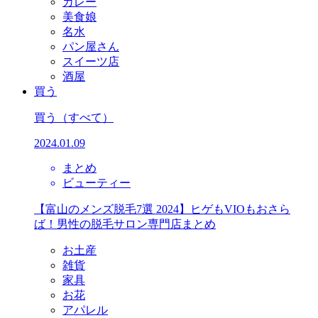
カレー
美食娘
名水
パン屋さん
スイーツ店
酒屋
買う
買う
（すべて）
2024.01.09
まとめ
ビューティー
【富山のメンズ脱毛7選 2024】ヒゲもVIOもおさら
ば！男性の脱毛サロン専門店まとめ
お土産
雑貨
家具
お花
アパレル