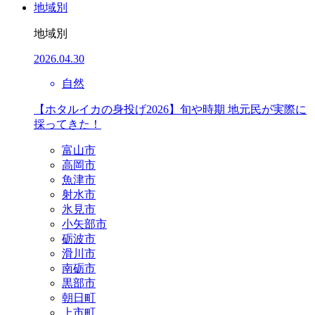
地域別
地域別
2026.04.30
自然
【ホタルイカの身投げ2026】旬や時期 地元民が実際に
採ってきた！
富山市
高岡市
魚津市
射水市
氷見市
小矢部市
砺波市
滑川市
南砺市
黒部市
朝日町
上市町