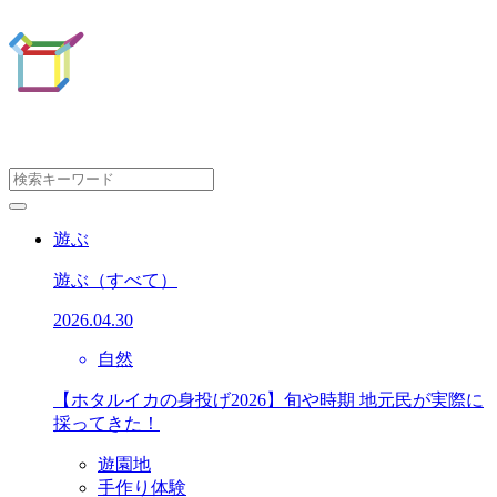
遊ぶ
遊ぶ
（すべて）
2026.04.30
自然
【ホタルイカの身投げ2026】旬や時期 地元民が実際に
採ってきた！
遊園地
手作り体験