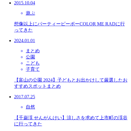
2015.10.04
遊ぶ
想像以上にパーティーピーポーCOLOR ME RADに行
ってきた
2024.01.01
まとめ
公園
こども
子育て
【富山の公園 2024】子どもとお出かけして厳選したお
すすめスポットまとめ
2017.07.25
自然
【千巌渓 せんがんけい】涼しさを求めて上市町の渓谷
に行ってきた