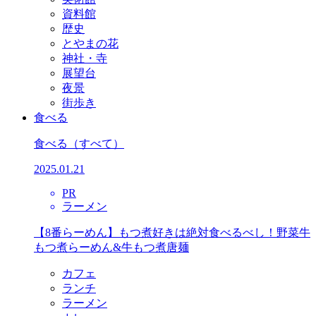
資料館
歴史
とやまの花
神社・寺
展望台
夜景
街歩き
食べる
食べる
（すべて）
2025.01.21
PR
ラーメン
【8番らーめん】もつ煮好きは絶対食べるべし！野菜牛
もつ煮らーめん&牛もつ煮唐麺
カフェ
ランチ
ラーメン