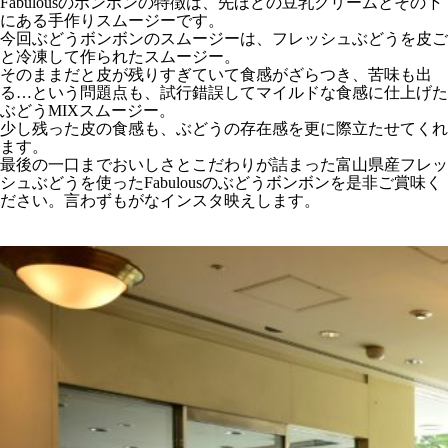
Fabulousのボンボンの特徴は、先ほどの豆乳クリームとその下
にある手作りスムージーです。
今回ぶどうボンボンのスムージーは、フレッシュぶどうを皮ご
と冷凍して作られたスムージー。
そのままだと皮が残りすぎていて食感がざらつき、苦味も出
る…という問題点も、試行錯誤してマイルドな食感に仕上げた
ぶどうMIXスムージー。
少し残った皮の食感も、ぶどうの存在感を更に際立たせてくれ
ます。
最後の一口までおいしさとこだわりが詰まった富山県産フレッ
シュぶどうを使ったFabulousのぶどうボンボンを是非ご賞味く
ださい。言わずもがなインスタ映えします。