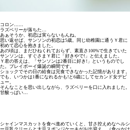
コロン……
ラズベリーが落ちた…
あぁそうか、初恋は実らないもんね。
思い返せば、サンソンの初恋は5歳。同じ幼稚園に通うＹ君に
初めて恋心を抱きました。
あの頃は、まだひねくれておらず、素直さ100%で生きていた
サンソンは、すぐさまＹ君に「好きやで!」と伝えました。
Ｙ君の答えは、「サンソンは2番目に好き!」というものでし
た。プレイボーイ爆誕の瞬間です。
ショックでその日の給食は完食できなかった記憶があります。
でも、いつかは1番になれるかも!と6歳にしてセカンド女デビ
ュー。
そんなことを思い出しながら、ラズベリーを口に入れました。
甘酸っぱい…
シャインマスカットを食べ進めていくと、甘さ控えめなヘルシ
ー豆乳クリームと大豆スポンジケーキがお出迎え。（食べかけ