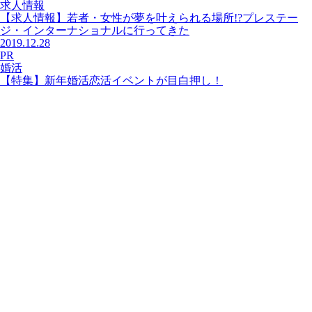
求人情報
【求人情報】若者・女性が夢を叶えられる場所!?プレステー
ジ・インターナショナルに行ってきた
2019.12.28
PR
婚活
【特集】新年婚活恋活イベントが目白押し！