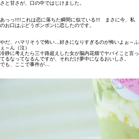
さと甘さが、口の中ではじけました。
あっっ!!!!これは恋に落ちた瞬間に似ている!!! まさに今、私
のお口はぶどうボンボンに恋したのです。
やだ、ハマリそうで怖い…好きになりすぎるのが怖いよぉ～ふ
ぇ～ん（泣）
冷静に考えたら三十路超えした女が脳内花畑でヤバイこと言っ
てるなってなるんですが、それだけ夢中になるおいしさ。
でも、ここで事件が…