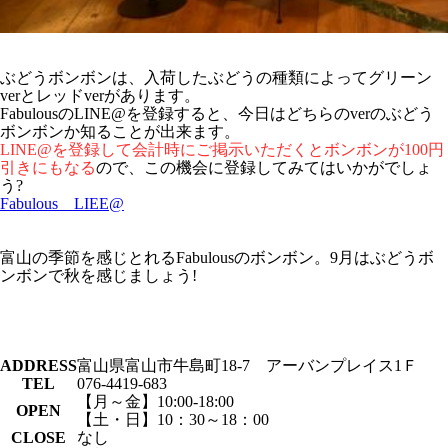
ぶどうボンボンは、入荷したぶどうの種類によってグリーン
verとレッドverがあります。
FabulousのLINE@を登録すると、今日はどちらのverのぶどう
ボンボンか知ることが出来ます。
LINE@を登録して会計時にご掲示いただくとボンボンが100円
引きにもなる
ので、この機会に登録してみてはいかがでしょ
う?
Fabulous LIEE@
富山の季節を感じとれるFabulousのボンボン。9月はぶどうボ
ンボンで秋を感じましょう!
ADDRESS
富山県富山市牛島町18-7 アーバンプレイス1Ｆ
TEL
076-4419-683
【月～金】10:00-18:00
OPEN
【土・日】10：30～18：00
CLOSE
なし