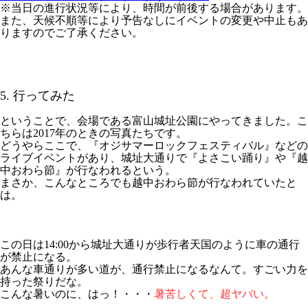
※当日の進行状況等により、時間が前後する場合があります。
また、天候不順等により予告なしにイベントの変更や中止もあ
りますのでご了承ください。
5. 行ってみた
ということで、会場である富山城址公園にやってきました。こ
ちらは2017年のときの写真たちです。
どうやらここで、『オジサマーロックフェスティバル』などの
ライブイベントがあり、城址大通りで『よさこい踊り』や『越
中おわら節』が行なわれるという。
まさか、こんなところでも越中おわら節が行なわれていたと
は。
この日は14:00から城址大通りが歩行者天国のように車の通行
が禁止になる。
あんな車通りが多い道が、通行禁止になるなんて。すごい力を
持った祭りだな。
こんな暑いのに、はっ！・・・
暑苦しくて、超ヤバい。