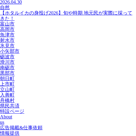
2026.04.30
自然
【ホタルイカの身投げ2026】旬や時期 地元民が実際に採って
きた！
富山市
高岡市
魚津市
射水市
氷見市
小矢部市
砺波市
滑川市
南砺市
黒部市
朝日町
上市町
立山町
入善町
舟橋村
県民共済
特設ページ
About
us
広告掲載&仕事依頼
情報提供