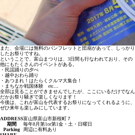
また、会場には無料のパンフレットと団扇があって、しっかり
したお祭りですね。
ということで、富山まつりは、3日間も行なわれており、その
他にもたくさんのイベントがある。
・民謡踊りの夕べ
・越中おわら踊り
・あつまれ！はたらくクルマ大集合！
・まちなか戦国体験 etc…
全部は見ることができませんでしたが、ここにいるだけでなん
だかお祭り騒ぎで楽しくなります！
今後は、これが富山を代表するお祭りになってくれるように、
ぜひ来年も楽しみにしています。
ADDRESS
富山県富山市新桜町７
期間
毎年8月第1or第1金・土・日曜日
Parking
周辺に有料あり
SHARE