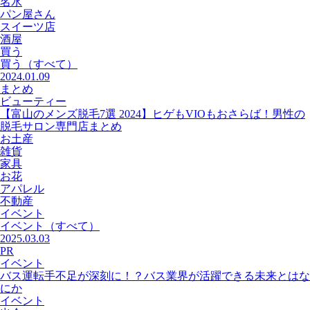
名水
パン屋さん
スイーツ店
酒屋
買う
買う
（すべて）
2024.01.09
まとめ
ビューティー
【富山のメンズ脱毛7選 2024】ヒゲもVIOもおさらば！男性の
脱毛サロン専門店まとめ
お土産
雑貨
家具
お花
アパレル
不動産
イベント
イベント
（すべて）
2025.03.03
PR
イベント
バス運転手不足が深刻に！？バス業界が活躍できる未来とはな
にか
イベント