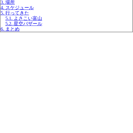
3. 場所
4. スケジュール
5. 行ってきた
5.1. よさこい富山
5.2. 星空バザール
6. まとめ