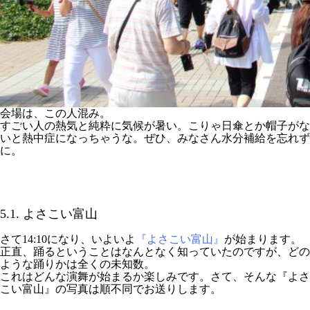
会場は、この人混み。
すごい人の熱気と純粋に気候が暑い。こりゃ日傘とか帽子がな
いと熱中症になっちゃうな。ぜひ、みなさん水分補給を忘れず
に。
5.1. よさこい富山
さて14:10になり、いよいよ
『よさこい富山』
が始まります。
正直、踊るということはなんとなく知っていたのですが、どの
ような踊りかは全くの未知数。
これはどんな演舞が始まるか楽しみです。さて、そんな『よさ
こい富山』の写真は順不同でお送りします。