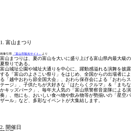
1. 富山まつり
画像引用
「富山市観光サイト」
より
富山まつりは、夏の富山を大いに盛り上げる富山県内最大級の
夏祭りである。
富山城址公園や城址大通りを中心に、躍動感溢れる演舞を披露
する「富山のよさこい祭り」をはじめ、全国からの出場者によ
る「越中おわら節全国大会」、おわら保存会による「おわらス
テージ」、子供たちが大好きな「はたらくクルマ」＆「まちな
かキッズパーク」、毎年大人気の「富山県警察音楽隊による演
奏」、他にも、おいしい食べ物や飲み物等が勢揃いの「星空バ
ザール」など、多彩なイベントが大集結します。
2. 開催日