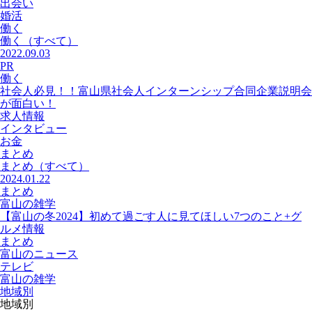
出会い
婚活
働く
働く
（すべて）
2022.09.03
PR
働く
社会人必見！！富山県社会人インターンシップ合同企業説明会
が面白い！
求人情報
インタビュー
お金
まとめ
まとめ
（すべて）
2024.01.22
まとめ
富山の雑学
【富山の冬2024】初めて過ごす人に見てほしい7つのこと+グ
ルメ情報
まとめ
富山のニュース
テレビ
富山の雑学
地域別
地域別