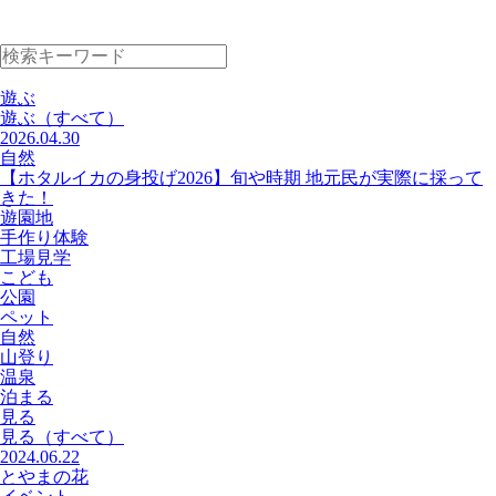
遊ぶ
遊ぶ
（すべて）
2026.04.30
自然
【ホタルイカの身投げ2026】旬や時期 地元民が実際に採って
きた！
遊園地
手作り体験
工場見学
こども
公園
ペット
自然
山登り
温泉
泊まる
見る
見る
（すべて）
2024.06.22
とやまの花