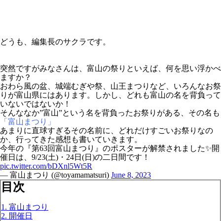
どうも、編集長のサクラです。
突然ですがみなさんは、富山の祭りといえば、何を思い浮かべ
ますか？
おわら風の盆、城端むぎや祭、山王まつりなど、いろんなお祭
りが富山県にはあります。しかし、どれも富山の名を背負って
いないではないか！
そんななか”富山”という名を背負ったお祭りがある、その名も
「富山まつり」
あまりに直球すぎるその名前に、どれだけすごいお祭りなの
か、行ってきた感想も書いていきます。
今年の『第63回富山まつり』のポスターが解禁されました✨開
催日は、9/23(土)・24日(日)の二日間です！
pic.twitter.com/bDXnl5Wt5R
— 富山まつり (@toyamamatsuri)
June 8, 2023
目次
1. 富山まつり
2. 開催日