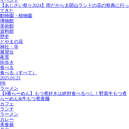
イベント
【あじさい祭り2024】雨だから太閤山ランドの花の祭典に行っ
てきた
動物園・植物園
博物館
美術館
資料館
歴史
とやまの花
神社・寺
展望台
夜景
街歩き
食べる
食べる
（すべて）
2025.01.21
PR
ラーメン
【8番らーめん】もつ煮好きは絶対食べるべし！野菜牛もつ煮
らーめん&牛もつ煮唐麺
カフェ
ランチ
ラーメン
カレー
美食娘