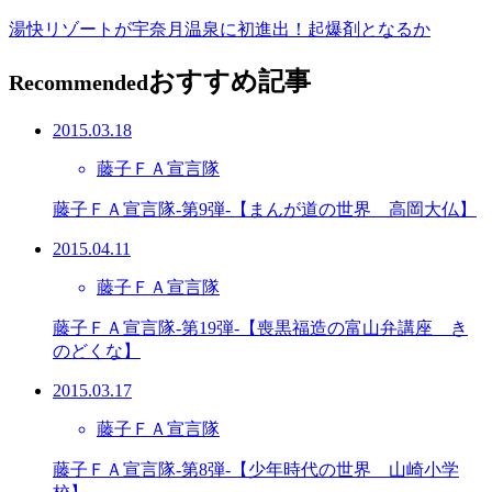
湯快リゾートが宇奈月温泉に初進出！起爆剤となるか
おすすめ記事
Recommended
2015.03.18
藤子ＦＡ宣言隊
藤子ＦＡ宣言隊-第9弾-【まんが道の世界 高岡大仏】
2015.04.11
藤子ＦＡ宣言隊
藤子ＦＡ宣言隊-第19弾-【喪黒福造の富山弁講座 き
のどくな】
2015.03.17
藤子ＦＡ宣言隊
藤子ＦＡ宣言隊-第8弾-【少年時代の世界 山崎小学