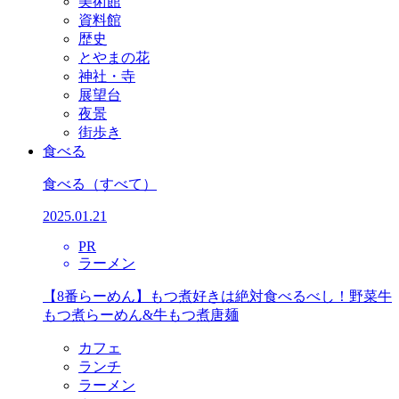
美術館
資料館
歴史
とやまの花
神社・寺
展望台
夜景
街歩き
食べる
食べる
（すべて）
2025.01.21
PR
ラーメン
【8番らーめん】もつ煮好きは絶対食べるべし！野菜牛
もつ煮らーめん&牛もつ煮唐麺
カフェ
ランチ
ラーメン