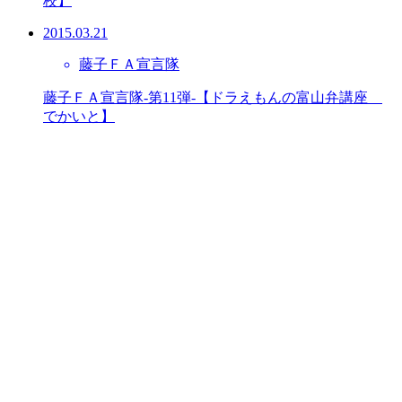
校】
2015.03.21
藤子ＦＡ宣言隊
藤子ＦＡ宣言隊-第11弾-【ドラえもんの富山弁講座
でかいと】