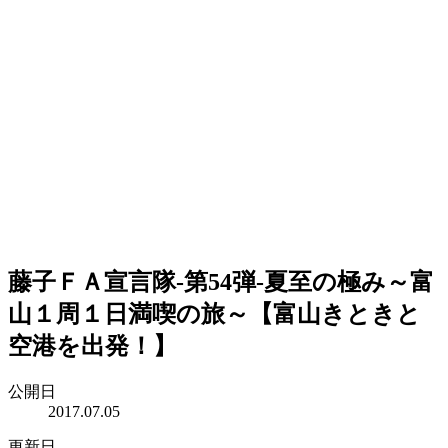
藤子ＦＡ宣言隊-第54弾-夏至の極み～富
山１周１日満喫の旅～【富山きときと
空港を出発！】
公開日
2017.07.05
更新日