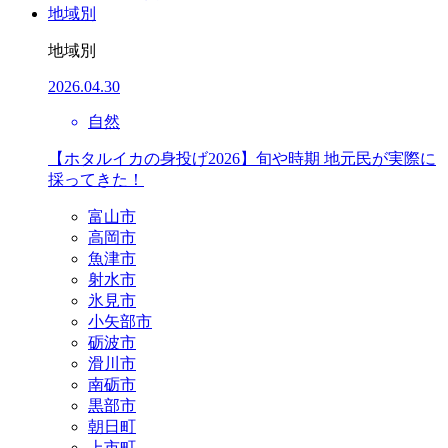
地域別
地域別
2026.04.30
自然
【ホタルイカの身投げ2026】旬や時期 地元民が実際に
採ってきた！
富山市
高岡市
魚津市
射水市
氷見市
小矢部市
砺波市
滑川市
南砺市
黒部市
朝日町
上市町