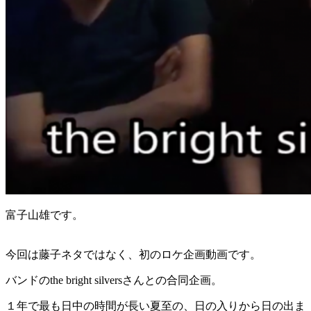
富子山雄です。
今回は藤子ネタではなく、初のロケ企画動画です。
バンドのthe bright silversさんとの合同企画。
１年で最も日中の時間が長い夏至の、日の入りから日の出ま