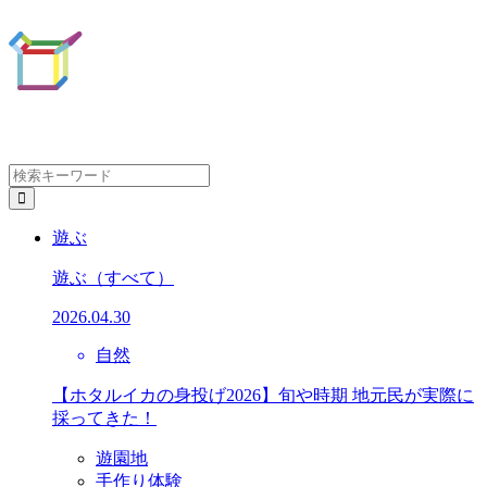
遊ぶ
遊ぶ
（すべて）
2026.04.30
自然
【ホタルイカの身投げ2026】旬や時期 地元民が実際に
採ってきた！
遊園地
手作り体験