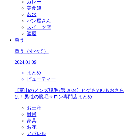
カレー
美食娘
名水
パン屋さん
スイーツ店
酒屋
買う
買う
（すべて）
2024.01.09
まとめ
ビューティー
【富山のメンズ脱毛7選 2024】ヒゲもVIOもおさら
ば！男性の脱毛サロン専門店まとめ
お土産
雑貨
家具
お花
アパレル