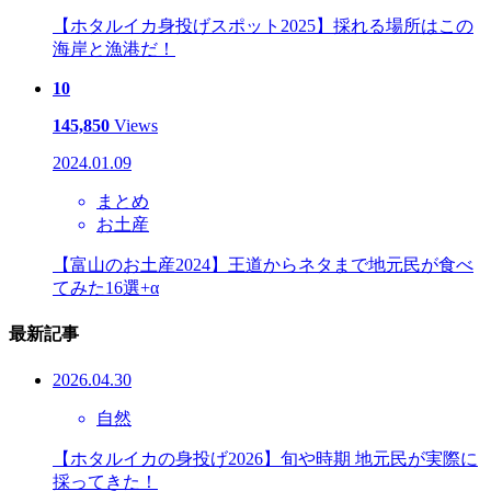
【ホタルイカ身投げスポット2025】採れる場所はこの
海岸と漁港だ！
10
145,850
Views
2024.01.09
まとめ
お土産
【富山のお土産2024】王道からネタまで地元民が食べ
てみた16選+α
最新記事
2026.04.30
自然
【ホタルイカの身投げ2026】旬や時期 地元民が実際に
採ってきた！