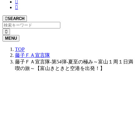
SEARCH
MENU
TOP
藤子ＦＡ宣言隊
藤子ＦＡ宣言隊-第54弾-夏至の極み～富山１周１日満
喫の旅～【富山きときと空港を出発！】