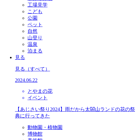
工場見学
こども
公園
ペット
自然
山登り
温泉
泊まる
見る
見る
（すべて）
2024.06.22
とやまの花
イベント
【あじさい祭り2024】雨だから太閤山ランドの花の祭
典に行ってきた
動物園・植物園
博物館