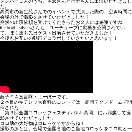
メンバー３人のうち、吉宏さんと行宏さんに出演いただきまし
た。
高岡市の新生苑さんでのイベントで共演した際の、空き時間に
会場の外で撮影をさせていただきました！
突然の出演依頼を受けてくださったお２人には感謝ですね！
the bright silversさんも、ユーチューブに動画を公開されてい
て、ぼく達も先日ゲスト出演させていただきました！
今後もお互いの動画でコラボしていきたいと思います！
藤子ＦＡ宣言隊・まーぼーです。
２本目のキテレツ大百科のコントでは、高岡テクノドームで開
催された
「第３回全国コロッケフェスティバルin高岡」にお邪魔して撮
影させていただきました。
コロ助の大好物はコロッケですからね！
撮影のあとは、会場で全国各地のご当地コロッケをコロ助と一