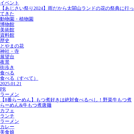
イベント
【あじさい祭り2024】雨だから太閤山ランドの花の祭典に行っ
てきた
動物園・植物園
博物館
美術館
資料館
歴史
とやまの花
神社・寺
展望台
夜景
街歩き
食べる
食べる
（すべて）
2025.01.21
PR
ラーメン
【8番らーめん】もつ煮好きは絶対食べるべし！野菜牛もつ煮
らーめん&牛もつ煮唐麺
カフェ
ランチ
ラーメン
カレー
美食娘