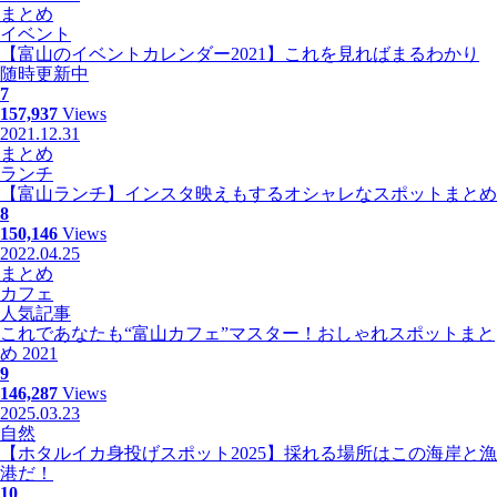
まとめ
イベント
【富山のイベントカレンダー2021】これを見ればまるわかり
随時更新中
7
157,937
Views
2021.12.31
まとめ
ランチ
【富山ランチ】インスタ映えもするオシャレなスポットまとめ
8
150,146
Views
2022.04.25
まとめ
カフェ
人気記事
これであなたも“富山カフェ”マスター！おしゃれスポットまと
め 2021
9
146,287
Views
2025.03.23
自然
【ホタルイカ身投げスポット2025】採れる場所はこの海岸と漁
港だ！
10