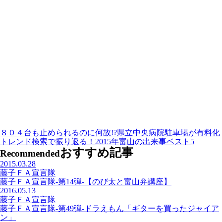
８０４台も止められるのに何故!?県立中央病院駐車場が有料化
トレンド検索で振り返る！2015年富山の出来事ベスト5
おすすめ記事
Recommended
2015.03.28
藤子ＦＡ宣言隊
藤子ＦＡ宣言隊-第14弾-【のび太と富山弁講座】
2016.05.13
藤子ＦＡ宣言隊
藤子ＦＡ宣言隊-第49弾-ドラえもん「ギターを買ったジャイア
ン」