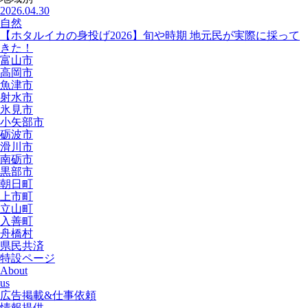
2026.04.30
自然
【ホタルイカの身投げ2026】旬や時期 地元民が実際に採って
きた！
富山市
高岡市
魚津市
射水市
氷見市
小矢部市
砺波市
滑川市
南砺市
黒部市
朝日町
上市町
立山町
入善町
舟橋村
県民共済
特設ページ
About
us
広告掲載&仕事依頼
情報提供