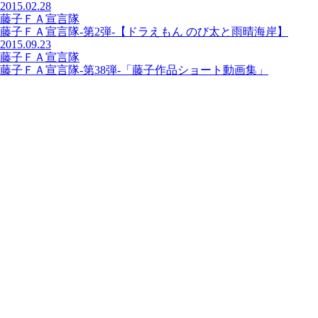
2015.02.28
藤子ＦＡ宣言隊
藤子ＦＡ宣言隊-第2弾-【ドラえもん のび太と雨晴海岸】
2015.09.23
藤子ＦＡ宣言隊
藤子ＦＡ宣言隊-第38弾-「藤子作品ショート動画集」