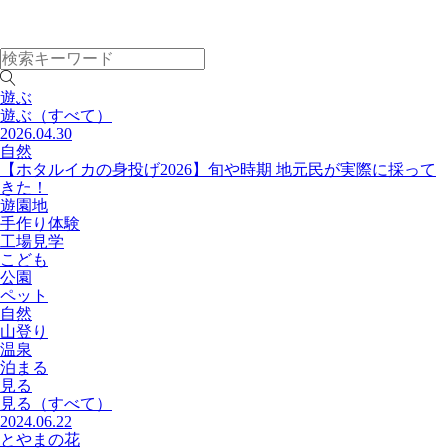
遊ぶ
遊ぶ
（すべて）
2026.04.30
自然
【ホタルイカの身投げ2026】旬や時期 地元民が実際に採って
きた！
遊園地
手作り体験
工場見学
こども
公園
ペット
自然
山登り
温泉
泊まる
見る
見る
（すべて）
2024.06.22
とやまの花