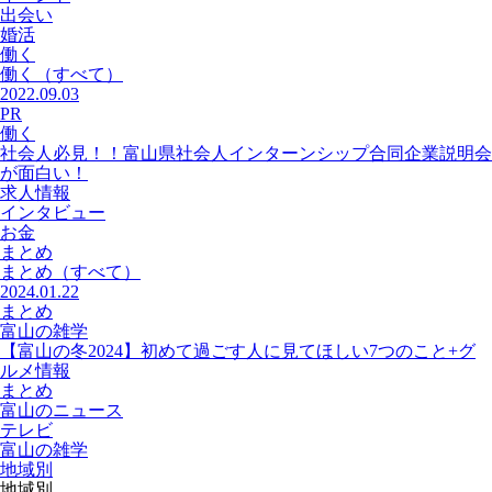
出会い
婚活
働く
働く
（すべて）
2022.09.03
PR
働く
社会人必見！！富山県社会人インターンシップ合同企業説明会
が面白い！
求人情報
インタビュー
お金
まとめ
まとめ
（すべて）
2024.01.22
まとめ
富山の雑学
【富山の冬2024】初めて過ごす人に見てほしい7つのこと+グ
ルメ情報
まとめ
富山のニュース
テレビ
富山の雑学
地域別
地域別