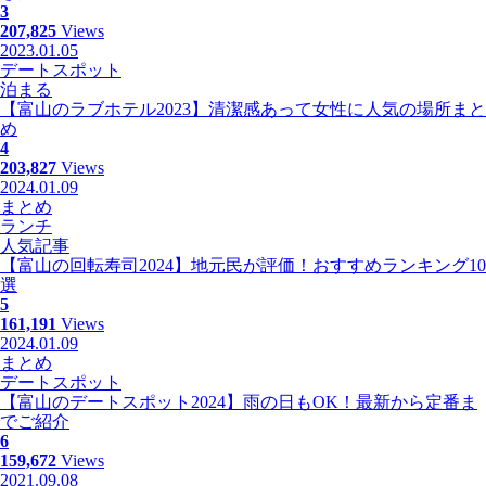
3
207,825
Views
2023.01.05
デートスポット
泊まる
【富山のラブホテル2023】清潔感あって女性に人気の場所まと
め
4
203,827
Views
2024.01.09
まとめ
ランチ
人気記事
【富山の回転寿司2024】地元民が評価！おすすめランキング10
選
5
161,191
Views
2024.01.09
まとめ
デートスポット
【富山のデートスポット2024】雨の日もOK！最新から定番ま
でご紹介
6
159,672
Views
2021.09.08