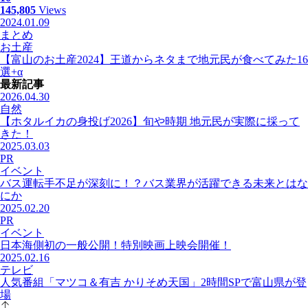
145,805
Views
2024.01.09
まとめ
お土産
【富山のお土産2024】王道からネタまで地元民が食べてみた16
選+α
最新記事
2026.04.30
自然
【ホタルイカの身投げ2026】旬や時期 地元民が実際に採って
きた！
2025.03.03
PR
イベント
バス運転手不足が深刻に！？バス業界が活躍できる未来とはな
にか
2025.02.20
PR
イベント
日本海側初の一般公開！特別映画上映会開催！
2025.02.16
テレビ
人気番組「マツコ＆有吉 かりそめ天国」2時間SPで富山県が登
場