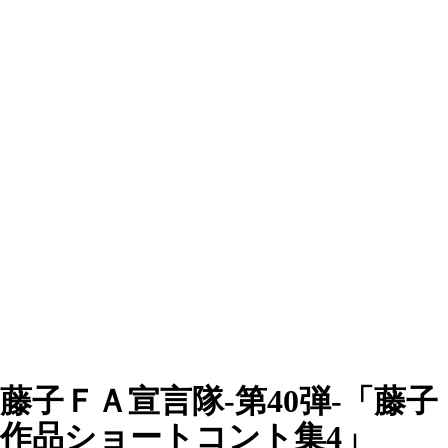
藤子ＦＡ宣言隊-第40弾-「藤子
作品ショートコント集4」