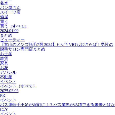
名水
パン屋さん
スイーツ店
酒屋
買う
買う
（すべて）
2024.01.09
まとめ
ビューティー
【富山のメンズ脱毛7選 2024】ヒゲもVIOもおさらば！男性の
脱毛サロン専門店まとめ
お土産
雑貨
家具
お花
アパレル
不動産
イベント
イベント
（すべて）
2025.03.03
PR
イベント
バス運転手不足が深刻に！？バス業界が活躍できる未来とはな
にか
イベント