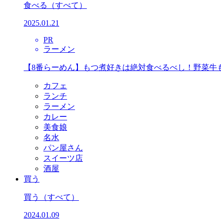
食べる
（すべて）
2025.01.21
PR
ラーメン
【8番らーめん】もつ煮好きは絶対食べるべし！野菜牛
カフェ
ランチ
ラーメン
カレー
美食娘
名水
パン屋さん
スイーツ店
酒屋
買う
買う
（すべて）
2024.01.09