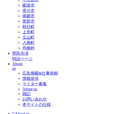
砺波市
滑川市
南砺市
黒部市
朝日町
上市町
立山町
入善町
舟橋村
県民共済
特設ページ
About
us
広告掲載&仕事依頼
情報提供
ライター募集
About us
雑記
お問い合わせ
本サイトの仕様
About us