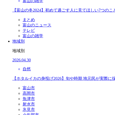
富山の雑学
【富山の冬2024】初めて過ごす人に見てほしい7つのこ
まとめ
富山のニュース
テレビ
富山の雑学
地域別
地域別
2026.04.30
自然
【ホタルイカの身投げ2026】旬や時期 地元民が実際に
富山市
高岡市
魚津市
射水市
氷見市
小矢部市