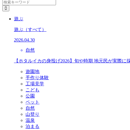
遊ぶ
遊ぶ
（すべて）
2026.04.30
自然
【ホタルイカの身投げ2026】旬や時期 地元民が実際に
遊園地
手作り体験
工場見学
こども
公園
ペット
自然
山登り
温泉
泊まる