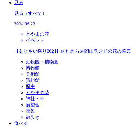
見る
見る
（すべて）
2024.06.22
とやまの花
イベント
【あじさい祭り2024】雨だから太閤山ランドの花の祭
動物園・植物園
博物館
美術館
資料館
歴史
とやまの花
神社・寺
展望台
夜景
街歩き
食べる