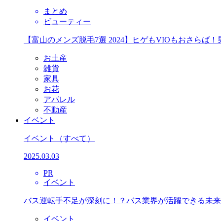
まとめ
ビューティー
【富山のメンズ脱毛7選 2024】ヒゲもVIOもおさら
お土産
雑貨
家具
お花
アパレル
不動産
イベント
イベント
（すべて）
2025.03.03
PR
イベント
バス運転手不足が深刻に！？バス業界が活躍できる未来
イベント