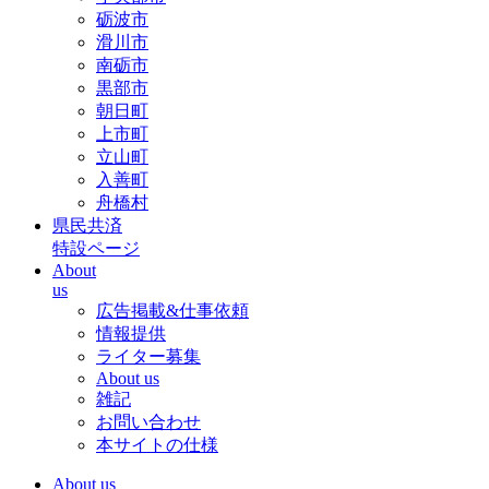
砺波市
滑川市
南砺市
黒部市
朝日町
上市町
立山町
入善町
舟橋村
県民共済
特設ページ
About
us
広告掲載&仕事依頼
情報提供
ライター募集
About us
雑記
お問い合わせ
本サイトの仕様
About us