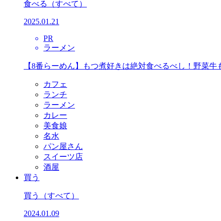
食べる
（すべて）
2025.01.21
PR
ラーメン
【8番らーめん】もつ煮好きは絶対食べるべし！野菜牛
カフェ
ランチ
ラーメン
カレー
美食娘
名水
パン屋さん
スイーツ店
酒屋
買う
買う
（すべて）
2024.01.09