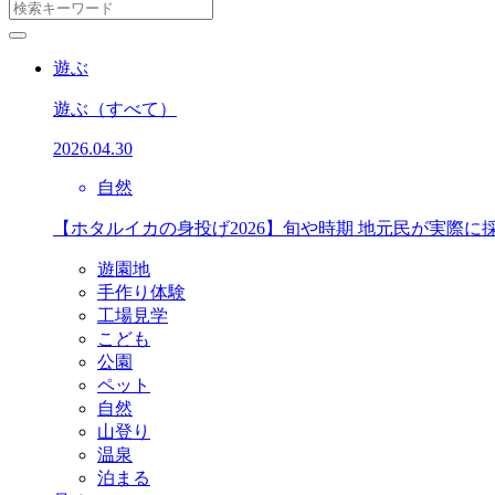
遊ぶ
遊ぶ
（すべて）
2026.04.30
自然
【ホタルイカの身投げ2026】旬や時期 地元民が実際に
遊園地
手作り体験
工場見学
こども
公園
ペット
自然
山登り
温泉
泊まる