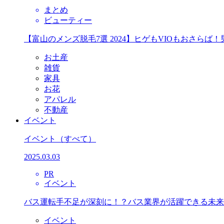
まとめ
ビューティー
【富山のメンズ脱毛7選 2024】ヒゲもVIOもおさら
お土産
雑貨
家具
お花
アパレル
不動産
イベント
イベント
（すべて）
2025.03.03
PR
イベント
バス運転手不足が深刻に！？バス業界が活躍できる未来
イベント