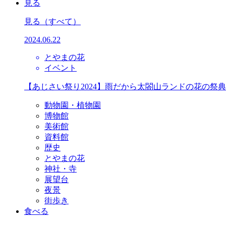
見る
見る
（すべて）
2024.06.22
とやまの花
イベント
【あじさい祭り2024】雨だから太閤山ランドの花の祭
動物園・植物園
博物館
美術館
資料館
歴史
とやまの花
神社・寺
展望台
夜景
街歩き
食べる