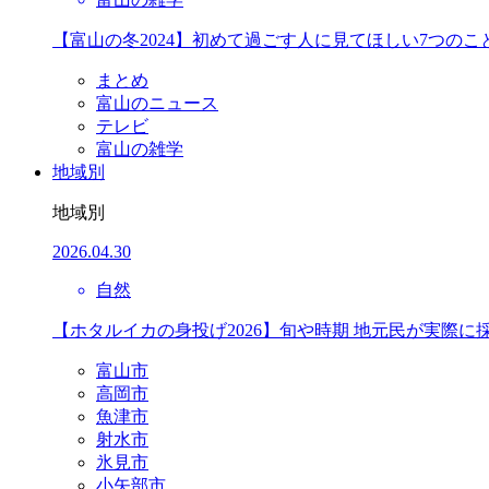
【富山の冬2024】初めて過ごす人に見てほしい7つのこ
まとめ
富山のニュース
テレビ
富山の雑学
地域別
地域別
2026.04.30
自然
【ホタルイカの身投げ2026】旬や時期 地元民が実際に
富山市
高岡市
魚津市
射水市
氷見市
小矢部市