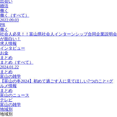
出会い
婚活
働く
働く
（すべて）
2022.09.03
PR
働く
社会人必見！！富山県社会人インターンシップ合同企業説明会
が面白い！
求人情報
インタビュー
お金
まとめ
まとめ
（すべて）
2024.01.22
まとめ
富山の雑学
【富山の冬2024】初めて過ごす人に見てほしい7つのこと+グ
ルメ情報
まとめ
富山のニュース
テレビ
富山の雑学
地域別
地域別