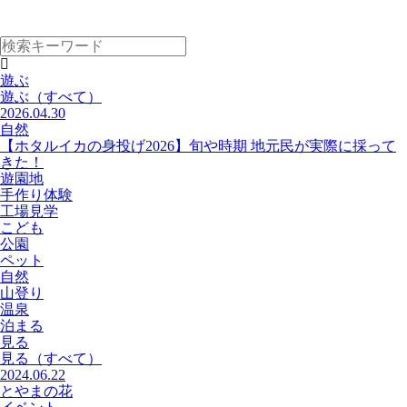
遊ぶ
遊ぶ
（すべて）
2026.04.30
自然
【ホタルイカの身投げ2026】旬や時期 地元民が実際に採って
きた！
遊園地
手作り体験
工場見学
こども
公園
ペット
自然
山登り
温泉
泊まる
見る
見る
（すべて）
2024.06.22
とやまの花