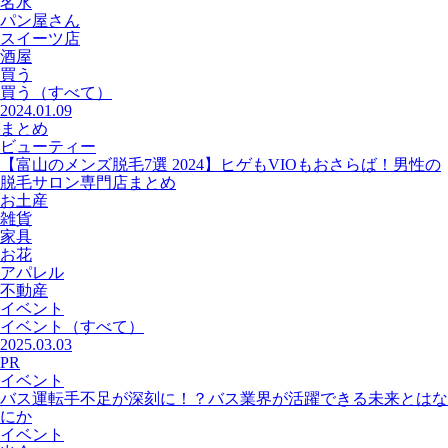
名水
パン屋さん
スイーツ店
酒屋
買う
買う
（すべて）
2024.01.09
まとめ
ビューティー
【富山のメンズ脱毛7選 2024】ヒゲもVIOもおさらば！男性の
脱毛サロン専門店まとめ
お土産
雑貨
家具
お花
アパレル
不動産
イベント
イベント
（すべて）
2025.03.03
PR
イベント
バス運転手不足が深刻に！？バス業界が活躍できる未来とはな
にか
イベント