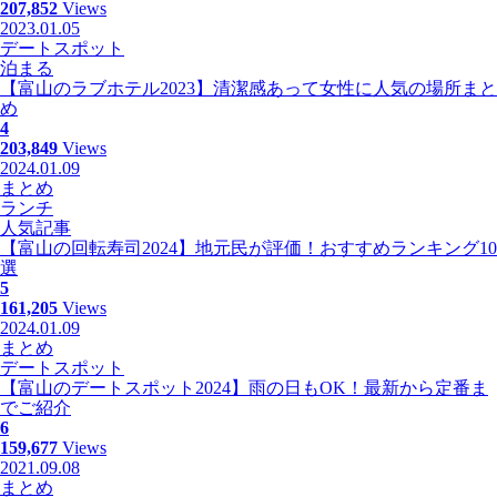
207,852
Views
2023.01.05
デートスポット
泊まる
【富山のラブホテル2023】清潔感あって女性に人気の場所まと
め
4
203,849
Views
2024.01.09
まとめ
ランチ
人気記事
【富山の回転寿司2024】地元民が評価！おすすめランキング10
選
5
161,205
Views
2024.01.09
まとめ
デートスポット
【富山のデートスポット2024】雨の日もOK！最新から定番ま
でご紹介
6
159,677
Views
2021.09.08
まとめ