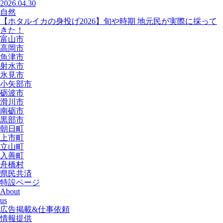
2026.04.30
自然
【ホタルイカの身投げ2026】旬や時期 地元民が実際に採って
きた！
富山市
高岡市
魚津市
射水市
氷見市
小矢部市
砺波市
滑川市
南砺市
黒部市
朝日町
上市町
立山町
入善町
舟橋村
県民共済
特設ページ
About
us
広告掲載&仕事依頼
情報提供