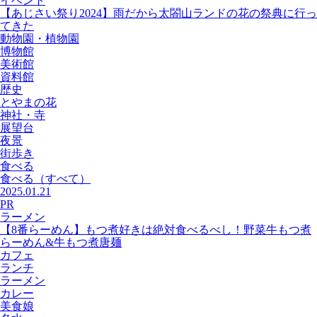
イベント
【あじさい祭り2024】雨だから太閤山ランドの花の祭典に行っ
てきた
動物園・植物園
博物館
美術館
資料館
歴史
とやまの花
神社・寺
展望台
夜景
街歩き
食べる
食べる
（すべて）
2025.01.21
PR
ラーメン
【8番らーめん】もつ煮好きは絶対食べるべし！野菜牛もつ煮
らーめん&牛もつ煮唐麺
カフェ
ランチ
ラーメン
カレー
美食娘