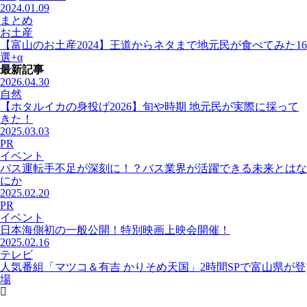
2024.01.09
まとめ
お土産
【富山のお土産2024】王道からネタまで地元民が食べてみた16
選+α
最新記事
2026.04.30
自然
【ホタルイカの身投げ2026】旬や時期 地元民が実際に採って
きた！
2025.03.03
PR
イベント
バス運転手不足が深刻に！？バス業界が活躍できる未来とはな
にか
2025.02.20
PR
イベント
日本海側初の一般公開！特別映画上映会開催！
2025.02.16
テレビ
人気番組「マツコ＆有吉 かりそめ天国」2時間SPで富山県が登
場