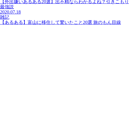
【外出嫌いあるある20選】出不精ならわかるよね？引きこもり
最強説
2020.07.18
雑記
【あるある】富山に移住して驚いたこと20選 旅のもん目線