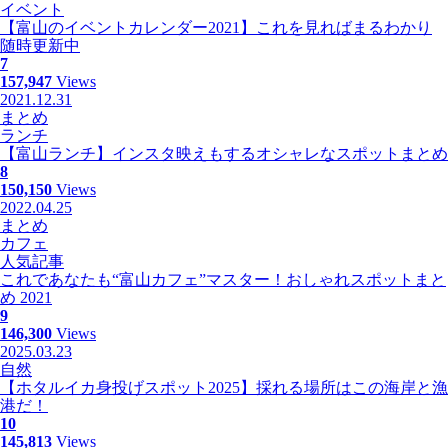
イベント
【富山のイベントカレンダー2021】これを見ればまるわかり
随時更新中
7
157,947
Views
2021.12.31
まとめ
ランチ
【富山ランチ】インスタ映えもするオシャレなスポットまとめ
8
150,150
Views
2022.04.25
まとめ
カフェ
人気記事
これであなたも“富山カフェ”マスター！おしゃれスポットまと
め 2021
9
146,300
Views
2025.03.23
自然
【ホタルイカ身投げスポット2025】採れる場所はこの海岸と漁
港だ！
10
145,813
Views