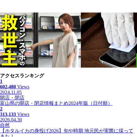
アクセスランキング
1
602,480
Views
2024.11.05
開店・閉店
富山県の開店・閉店情報まとめ2024年版（日付順）
2
313,133
Views
2026.04.30
自然
【ホタルイカの身投げ2026】旬や時期 地元民が実際に採って
きた！