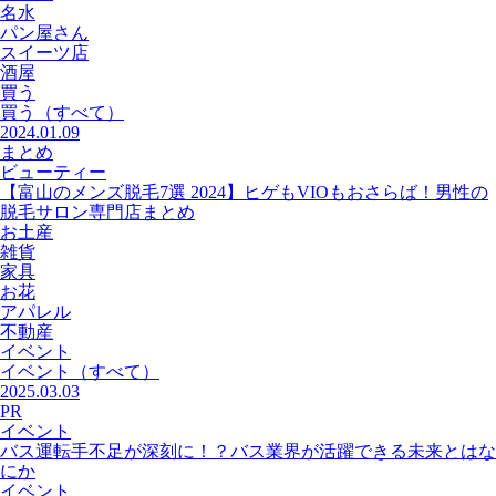
名水
パン屋さん
スイーツ店
酒屋
買う
買う
（すべて）
2024.01.09
まとめ
ビューティー
【富山のメンズ脱毛7選 2024】ヒゲもVIOもおさらば！男性の
脱毛サロン専門店まとめ
お土産
雑貨
家具
お花
アパレル
不動産
イベント
イベント
（すべて）
2025.03.03
PR
イベント
バス運転手不足が深刻に！？バス業界が活躍できる未来とはな
にか
イベント