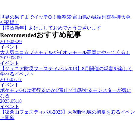
世界の果てまでイッテQ！新春SP 富山県の城端別院盤持大会
が登場！
【謹賀新年】あけましておめでとうございます
おすすめ記事
Recommended
2019.09.29
イベント
大人気ニコ☆プチモデルがイオンモール高岡にやってくる！
2019.08.09
イベント
【ジュニア防災フェスティバル2019】8月開催の災害を楽しく
学べるイベント
2016.07.17
イベント
ポケモンGOは流行るのか!?富山で出現するモンスターが気に
なる
2023.05.18
イベント
【猿倉山フェスティバル2023】大沢野地域の初夏を彩るイベン
ト開催