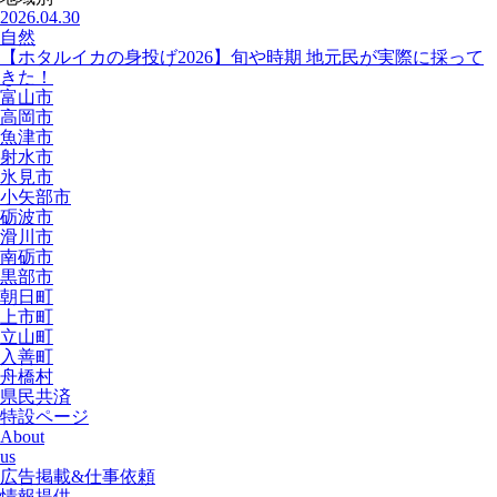
2026.04.30
自然
【ホタルイカの身投げ2026】旬や時期 地元民が実際に採って
きた！
富山市
高岡市
魚津市
射水市
氷見市
小矢部市
砺波市
滑川市
南砺市
黒部市
朝日町
上市町
立山町
入善町
舟橋村
県民共済
特設ページ
About
us
広告掲載&仕事依頼
情報提供