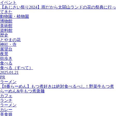
イベント
【あじさい祭り2024】雨だから太閤山ランドの花の祭典に行っ
てきた
動物園・植物園
博物館
美術館
資料館
歴史
とやまの花
神社・寺
展望台
夜景
街歩き
食べる
食べる
（すべて）
2025.01.21
PR
ラーメン
【8番らーめん】もつ煮好きは絶対食べるべし！野菜牛もつ煮
らーめん&牛もつ煮唐麺
カフェ
ランチ
ラーメン
カレー
美食娘