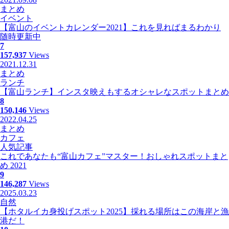
まとめ
イベント
【富山のイベントカレンダー2021】これを見ればまるわかり
随時更新中
7
157,937
Views
2021.12.31
まとめ
ランチ
【富山ランチ】インスタ映えもするオシャレなスポットまとめ
8
150,146
Views
2022.04.25
まとめ
カフェ
人気記事
これであなたも“富山カフェ”マスター！おしゃれスポットまと
め 2021
9
146,287
Views
2025.03.23
自然
【ホタルイカ身投げスポット2025】採れる場所はこの海岸と漁
港だ！