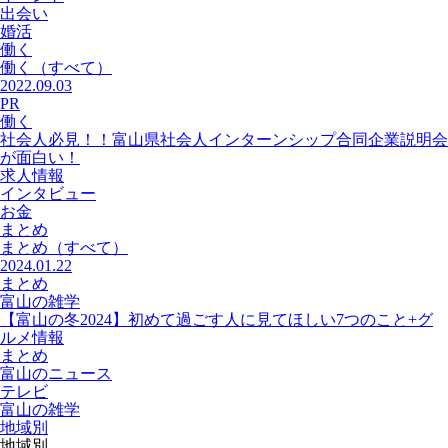
出会い
婚活
働く
働く
（すべて）
2022.09.03
PR
働く
社会人必見！！富山県社会人インターンシップ合同企業説明会
が面白い！
求人情報
インタビュー
お金
まとめ
まとめ
（すべて）
2024.01.22
まとめ
富山の雑学
【富山の冬2024】初めて過ごす人に見てほしい7つのこと+グ
ルメ情報
まとめ
富山のニュース
テレビ
富山の雑学
地域別
地域別