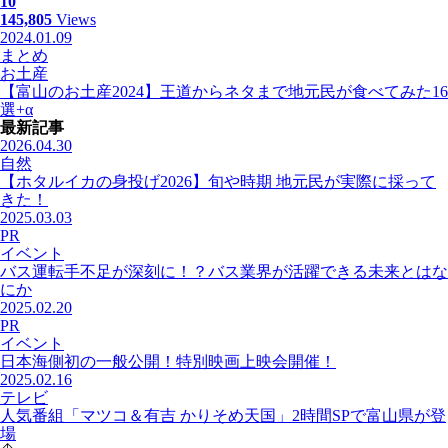
10
145,805
Views
2024.01.09
まとめ
お土産
【富山のお土産2024】王道からネタまで地元民が食べてみた16
選+α
最新記事
2026.04.30
自然
【ホタルイカの身投げ2026】旬や時期 地元民が実際に採って
きた！
2025.03.03
PR
イベント
バス運転手不足が深刻に！？バス業界が活躍できる未来とはな
にか
2025.02.20
PR
イベント
日本海側初の一般公開！特別映画上映会開催！
2025.02.16
テレビ
人気番組「マツコ＆有吉 かりそめ天国」2時間SPで富山県が登
場