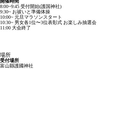
開催時間
8:00~9:45 受付開始(護国神社)
9:30~ お祓いと準備体操
10:00~ 元旦マラソンスタート
10:30~ 男女各1位〜3位表彰式 お楽しみ抽選会
11:00 大会終了
場所
受付場所
富山縣護國神社