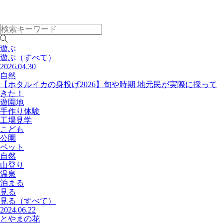
遊ぶ
遊ぶ
（すべて）
2026.04.30
自然
【ホタルイカの身投げ2026】旬や時期 地元民が実際に採って
きた！
遊園地
手作り体験
工場見学
こども
公園
ペット
自然
山登り
温泉
泊まる
見る
見る
（すべて）
2024.06.22
とやまの花