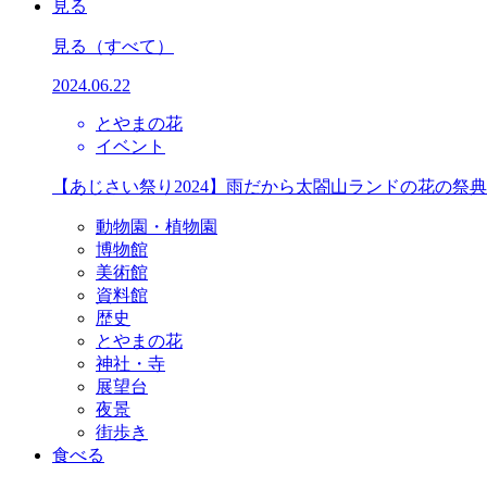
見る
見る
（すべて）
2024.06.22
とやまの花
イベント
【あじさい祭り2024】雨だから太閤山ランドの花の祭
動物園・植物園
博物館
美術館
資料館
歴史
とやまの花
神社・寺
展望台
夜景
街歩き
食べる