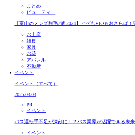
まとめ
ビューティー
【富山のメンズ脱毛7選 2024】ヒゲもVIOもおさら
お土産
雑貨
家具
お花
アパレル
不動産
イベント
イベント
（すべて）
2025.03.03
PR
イベント
バス運転手不足が深刻に！？バス業界が活躍できる未来
イベント