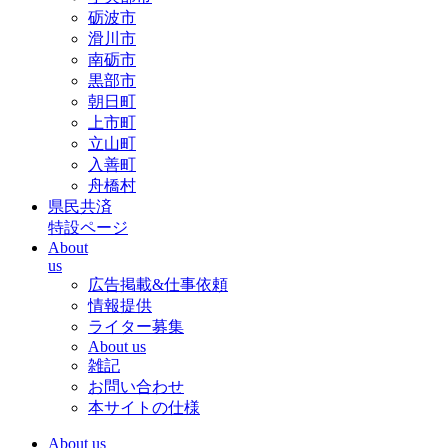
砺波市
滑川市
南砺市
黒部市
朝日町
上市町
立山町
入善町
舟橋村
県民共済
特設ページ
About
us
広告掲載&仕事依頼
情報提供
ライター募集
About us
雑記
お問い合わせ
本サイトの仕様
About us