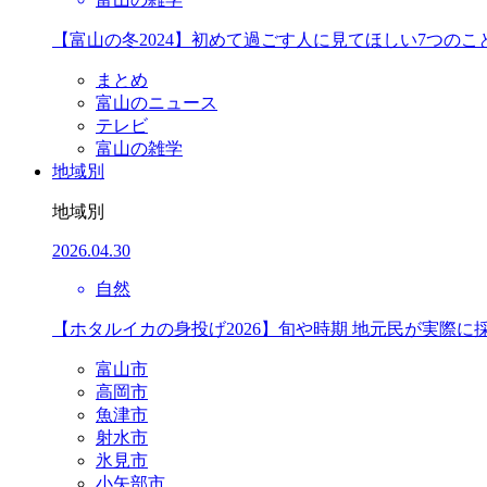
【富山の冬2024】初めて過ごす人に見てほしい7つのこ
まとめ
富山のニュース
テレビ
富山の雑学
地域別
地域別
2026.04.30
自然
【ホタルイカの身投げ2026】旬や時期 地元民が実際に
富山市
高岡市
魚津市
射水市
氷見市
小矢部市