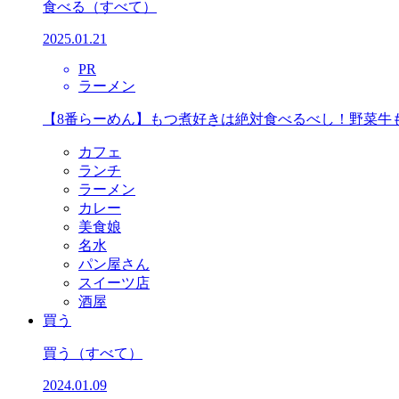
食べる
（すべて）
2025.01.21
PR
ラーメン
【8番らーめん】もつ煮好きは絶対食べるべし！野菜牛
カフェ
ランチ
ラーメン
カレー
美食娘
名水
パン屋さん
スイーツ店
酒屋
買う
買う
（すべて）
2024.01.09