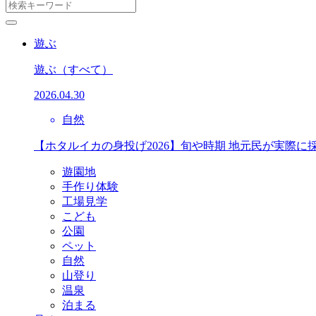
遊ぶ
遊ぶ
（すべて）
2026.04.30
自然
【ホタルイカの身投げ2026】旬や時期 地元民が実際に
遊園地
手作り体験
工場見学
こども
公園
ペット
自然
山登り
温泉
泊まる