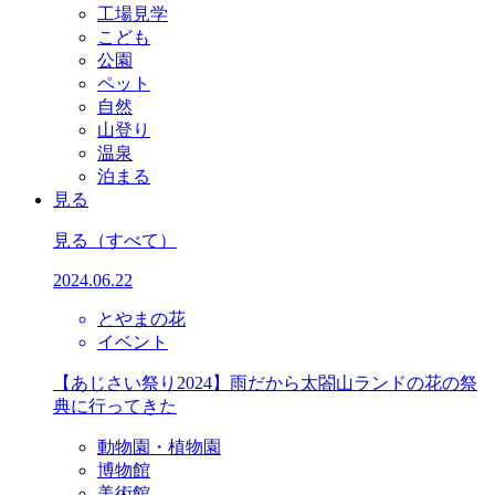
工場見学
こども
公園
ペット
自然
山登り
温泉
泊まる
見る
見る
（すべて）
2024.06.22
とやまの花
イベント
【あじさい祭り2024】雨だから太閤山ランドの花の祭
典に行ってきた
動物園・植物園
博物館
美術館