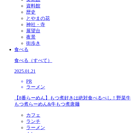
資料館
歴史
とやまの花
神社・寺
展望台
夜景
街歩き
食べる
食べる
（すべて）
2025.01.21
PR
ラーメン
【8番らーめん】もつ煮好きは絶対食べるべし！野菜牛
もつ煮らーめん&牛もつ煮唐麺
カフェ
ランチ
ラーメン