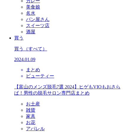
カレー
美食娘
名水
パン屋さん
スイーツ店
酒屋
買う
買う
（すべて）
2024.01.09
まとめ
ビューティー
【富山のメンズ脱毛7選 2024】ヒゲもVIOもおさら
ば！男性の脱毛サロン専門店まとめ
お土産
雑貨
家具
お花
アパレル