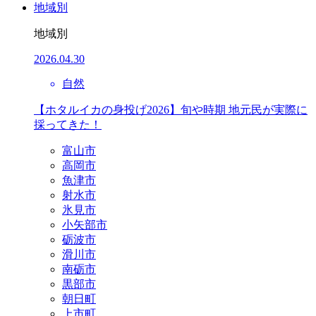
地域別
地域別
2026.04.30
自然
【ホタルイカの身投げ2026】旬や時期 地元民が実際に
採ってきた！
富山市
高岡市
魚津市
射水市
氷見市
小矢部市
砺波市
滑川市
南砺市
黒部市
朝日町
上市町