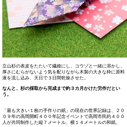
立山杉の表皮をたたいて繊維にし、コウゾと一緒に溶かし、
厚さにむらがないよう気を配りながら木製の大きな枠に原料
液を流し込み、天日で３日間乾燥させた。
なんと、杉の採取から完成まで約３カ月かけた労作だとい
う。
「最も大きい１枚の手作りの紙」の現在の世界記録は、２０
０９年の高岡開町４００年記念イベントで高岡市民約４００
人が共同制作した縦７メートル、横１４メートルの和紙。