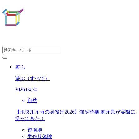
遊ぶ
遊ぶ
（すべて）
2026.04.30
自然
【ホタルイカの身投げ2026】旬や時期 地元民が実際に
採ってきた！
遊園地
手作り体験