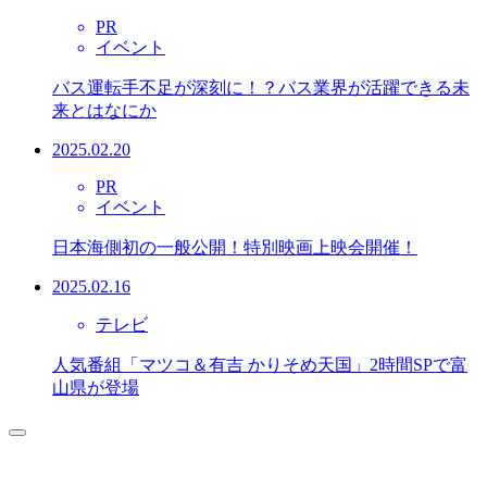
PR
イベント
バス運転手不足が深刻に！？バス業界が活躍できる未
来とはなにか
2025.02.20
PR
イベント
日本海側初の一般公開！特別映画上映会開催！
2025.02.16
テレビ
人気番組「マツコ＆有吉 かりそめ天国」2時間SPで富
山県が登場