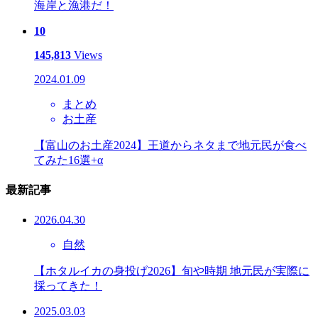
海岸と漁港だ！
10
145,813
Views
2024.01.09
まとめ
お土産
【富山のお土産2024】王道からネタまで地元民が食べ
てみた16選+α
最新記事
2026.04.30
自然
【ホタルイカの身投げ2026】旬や時期 地元民が実際に
採ってきた！
2025.03.03