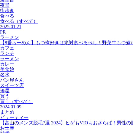
夜景
街歩き
食べる
食べる
（すべて）
2025.01.21
PR
ラーメン
【8番らーめん】もつ煮好きは絶対食べるべし！野菜牛もつ煮
カフェ
ランチ
ラーメン
カレー
美食娘
名水
パン屋さん
スイーツ店
酒屋
買う
買う
（すべて）
2024.01.09
まとめ
ビューティー
【富山のメンズ脱毛7選 2024】ヒゲもVIOもおさらば！男性
お土産