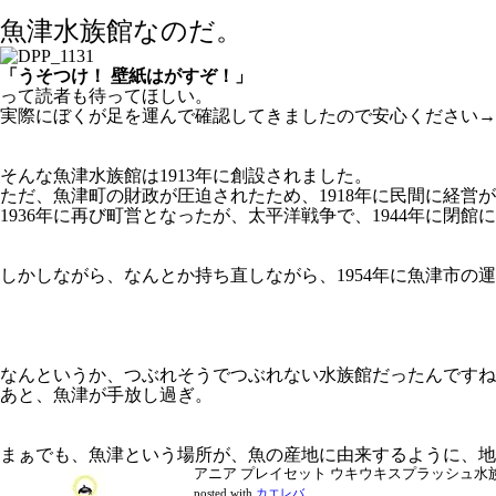
魚津水族館なのだ。
「うそつけ！ 壁紙はがすぞ！」
って読者も待ってほしい。
実際にぼくが足を運んで確認してきましたので安心ください→
そんな魚津水族館は1913年に創設されました。
ただ、魚津町の財政が圧迫されたため、1918年に民間に経営
1936年に再び町営となったが、太平洋戦争で、1944年に閉館
しかしながら、なんとか持ち直しながら、1954年に魚津市の
なんというか、つぶれそうでつぶれない水族館だったんですね
あと、魚津が手放し過ぎ。
まぁでも、魚津という場所が、魚の産地に由来するように、地
アニア プレイセット ウキウキスプラッシュ水
posted with
カエレバ