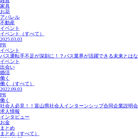
雑貨
家具
お花
アパレル
不動産
イベント
イベント
（すべて）
2025.03.03
PR
イベント
バス運転手不足が深刻に！？バス業界が活躍できる未来とはな
イベント
出会い
婚活
働く
働く
（すべて）
2022.09.03
PR
働く
社会人必見！！富山県社会人インターンシップ合同企業説明会
求人情報
インタビュー
お金
まとめ
まとめ
（すべて）