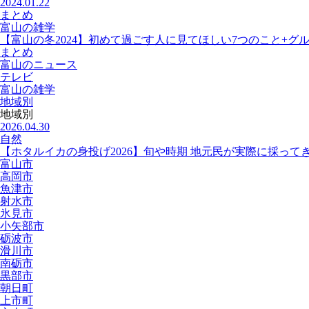
2024.01.22
まとめ
富山の雑学
【富山の冬2024】初めて過ごす人に見てほしい7つのこと+グ
まとめ
富山のニュース
テレビ
富山の雑学
地域別
地域別
2026.04.30
自然
【ホタルイカの身投げ2026】旬や時期 地元民が実際に採って
富山市
高岡市
魚津市
射水市
氷見市
小矢部市
砺波市
滑川市
南砺市
黒部市
朝日町
上市町