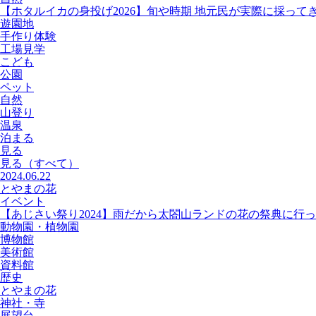
【ホタルイカの身投げ2026】旬や時期 地元民が実際に採って
遊園地
手作り体験
工場見学
こども
公園
ペット
自然
山登り
温泉
泊まる
見る
見る
（すべて）
2024.06.22
とやまの花
イベント
【あじさい祭り2024】雨だから太閤山ランドの花の祭典に行
動物園・植物園
博物館
美術館
資料館
歴史
とやまの花
神社・寺
展望台