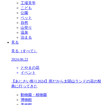
工場見学
こども
公園
ペット
自然
山登り
温泉
泊まる
見る
見る
（すべて）
2024.06.22
とやまの花
イベント
【あじさい祭り2024】雨だから太閤山ランドの花の祭
典に行ってきた
動物園・植物園
博物館
美術館