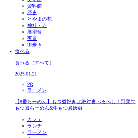
資料館
歴史
とやまの花
神社・寺
展望台
夜景
街歩き
食べる
食べる
（すべて）
2025.01.21
PR
ラーメン
【8番らーめん】もつ煮好きは絶対食べるべし！野菜牛
もつ煮らーめん&牛もつ煮唐麺
カフェ
ランチ
ラーメン