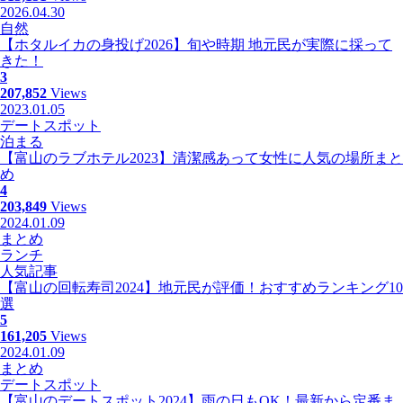
2026.04.30
自然
【ホタルイカの身投げ2026】旬や時期 地元民が実際に採って
きた！
3
207,852
Views
2023.01.05
デートスポット
泊まる
【富山のラブホテル2023】清潔感あって女性に人気の場所まと
め
4
203,849
Views
2024.01.09
まとめ
ランチ
人気記事
【富山の回転寿司2024】地元民が評価！おすすめランキング10
選
5
161,205
Views
2024.01.09
まとめ
デートスポット
【富山のデートスポット2024】雨の日もOK！最新から定番ま