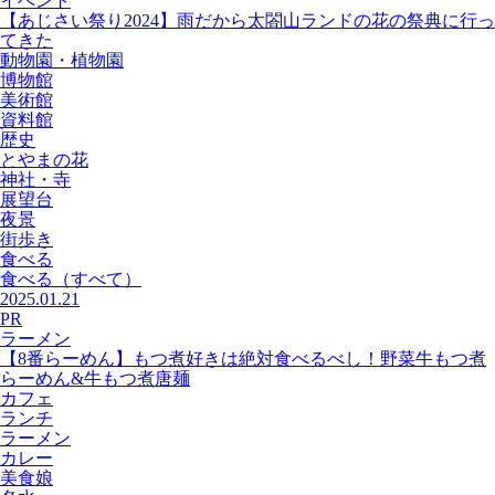
イベント
【あじさい祭り2024】雨だから太閤山ランドの花の祭典に行っ
てきた
動物園・植物園
博物館
美術館
資料館
歴史
とやまの花
神社・寺
展望台
夜景
街歩き
食べる
食べる
（すべて）
2025.01.21
PR
ラーメン
【8番らーめん】もつ煮好きは絶対食べるべし！野菜牛もつ煮
らーめん&牛もつ煮唐麺
カフェ
ランチ
ラーメン
カレー
美食娘