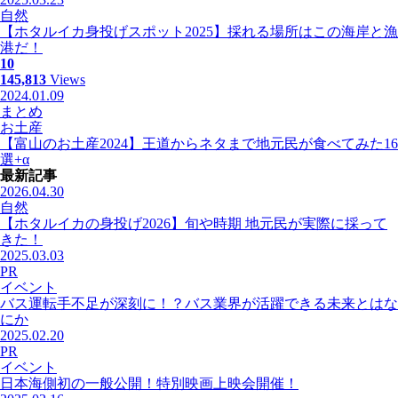
自然
【ホタルイカ身投げスポット2025】採れる場所はこの海岸と漁
港だ！
10
145,813
Views
2024.01.09
まとめ
お土産
【富山のお土産2024】王道からネタまで地元民が食べてみた16
選+α
最新記事
2026.04.30
自然
【ホタルイカの身投げ2026】旬や時期 地元民が実際に採って
きた！
2025.03.03
PR
イベント
バス運転手不足が深刻に！？バス業界が活躍できる未来とはな
にか
2025.02.20
PR
イベント
日本海側初の一般公開！特別映画上映会開催！