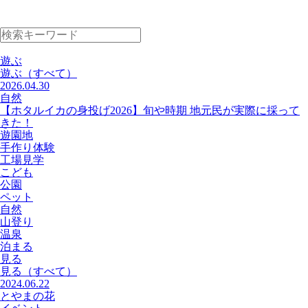
遊ぶ
遊ぶ
（すべて）
2026.04.30
自然
【ホタルイカの身投げ2026】旬や時期 地元民が実際に採って
きた！
遊園地
手作り体験
工場見学
こども
公園
ペット
自然
山登り
温泉
泊まる
見る
見る
（すべて）
2024.06.22
とやまの花