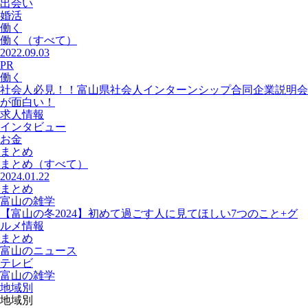
出会い
婚活
働く
働く
（すべて）
2022.09.03
PR
働く
社会人必見！！富山県社会人インターンシップ合同企業説明会
が面白い！
求人情報
インタビュー
お金
まとめ
まとめ
（すべて）
2024.01.22
まとめ
富山の雑学
【富山の冬2024】初めて過ごす人に見てほしい7つのこと+グ
ルメ情報
まとめ
富山のニュース
テレビ
富山の雑学
地域別
地域別