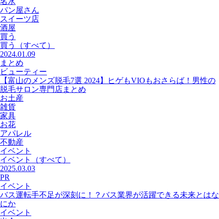
名水
パン屋さん
スイーツ店
酒屋
買う
買う
（すべて）
2024.01.09
まとめ
ビューティー
【富山のメンズ脱毛7選 2024】ヒゲもVIOもおさらば！男性の
脱毛サロン専門店まとめ
お土産
雑貨
家具
お花
アパレル
不動産
イベント
イベント
（すべて）
2025.03.03
PR
イベント
バス運転手不足が深刻に！？バス業界が活躍できる未来とはな
にか
イベント