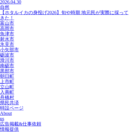
2026.04.30
自然
【ホタルイカの身投げ2026】旬や時期 地元民が実際に採って
きた！
富山市
高岡市
魚津市
射水市
氷見市
小矢部市
砺波市
滑川市
南砺市
黒部市
朝日町
上市町
立山町
入善町
舟橋村
県民共済
特設ページ
About
us
広告掲載&仕事依頼
情報提供