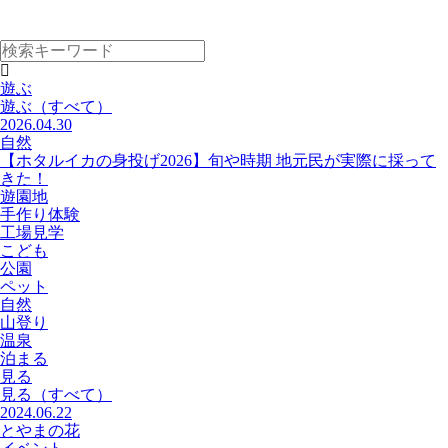
遊ぶ
遊ぶ
（すべて）
2026.04.30
自然
【ホタルイカの身投げ2026】旬や時期 地元民が実際に採って
きた！
遊園地
手作り体験
工場見学
こども
公園
ペット
自然
山登り
温泉
泊まる
見る
見る
（すべて）
2024.06.22
とやまの花