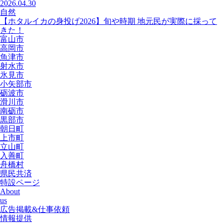
2026.04.30
自然
【ホタルイカの身投げ2026】旬や時期 地元民が実際に採って
きた！
富山市
高岡市
魚津市
射水市
氷見市
小矢部市
砺波市
滑川市
南砺市
黒部市
朝日町
上市町
立山町
入善町
舟橋村
県民共済
特設ページ
About
us
広告掲載&仕事依頼
情報提供