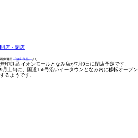
開店・閉店
画像引用
「無印良品」
より
無印良品 イオンモールとなみ店が7月9日に閉店予定です。
9月上旬に、国道156号沿いイータウンとなみ内に移転オープン
するようです。