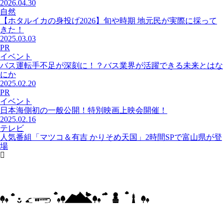
2026.04.30
自然
【ホタルイカの身投げ2026】旬や時期 地元民が実際に採って
きた！
2025.03.03
PR
イベント
バス運転手不足が深刻に！？バス業界が活躍できる未来とはな
にか
2025.02.20
PR
イベント
日本海側初の一般公開！特別映画上映会開催！
2025.02.16
テレビ
人気番組「マツコ＆有吉 かりそめ天国」2時間SPで富山県が登
場