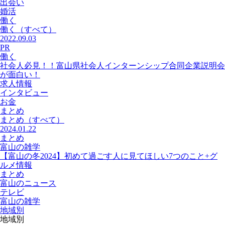
出会い
婚活
働く
働く
（すべて）
2022.09.03
PR
働く
社会人必見！！富山県社会人インターンシップ合同企業説明会
が面白い！
求人情報
インタビュー
お金
まとめ
まとめ
（すべて）
2024.01.22
まとめ
富山の雑学
【富山の冬2024】初めて過ごす人に見てほしい7つのこと+グ
ルメ情報
まとめ
富山のニュース
テレビ
富山の雑学
地域別
地域別