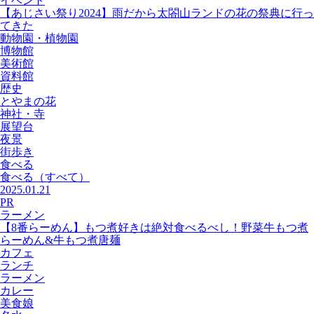
イベント
【あじさい祭り2024】雨だから太閤山ランドの花の祭典に行っ
てきた
動物園・植物園
博物館
美術館
資料館
歴史
とやまの花
神社・寺
展望台
夜景
街歩き
食べる
食べる
（すべて）
2025.01.21
PR
ラーメン
【8番らーめん】もつ煮好きは絶対食べるべし！野菜牛もつ煮
らーめん&牛もつ煮唐麺
カフェ
ランチ
ラーメン
カレー
美食娘