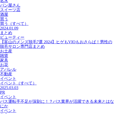
名水
パン屋さん
スイーツ店
酒屋
買う
買う
（すべて）
2024.01.09
まとめ
ビューティー
【富山のメンズ脱毛7選 2024】ヒゲもVIOもおさらば！男性の
脱毛サロン専門店まとめ
お土産
雑貨
家具
お花
アパレル
不動産
イベント
イベント
（すべて）
2025.03.03
PR
イベント
バス運転手不足が深刻に！？バス業界が活躍できる未来とはな
にか
イベント