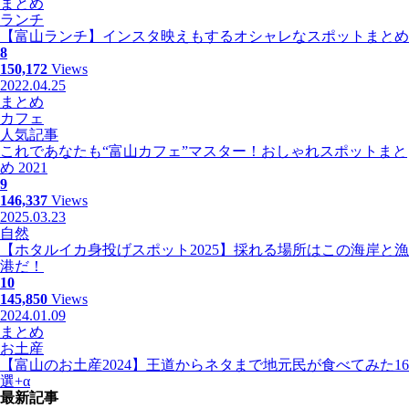
まとめ
ランチ
【富山ランチ】インスタ映えもするオシャレなスポットまとめ
8
150,172
Views
2022.04.25
まとめ
カフェ
人気記事
これであなたも“富山カフェ”マスター！おしゃれスポットまと
め 2021
9
146,337
Views
2025.03.23
自然
【ホタルイカ身投げスポット2025】採れる場所はこの海岸と漁
港だ！
10
145,850
Views
2024.01.09
まとめ
お土産
【富山のお土産2024】王道からネタまで地元民が食べてみた16
選+α
最新記事