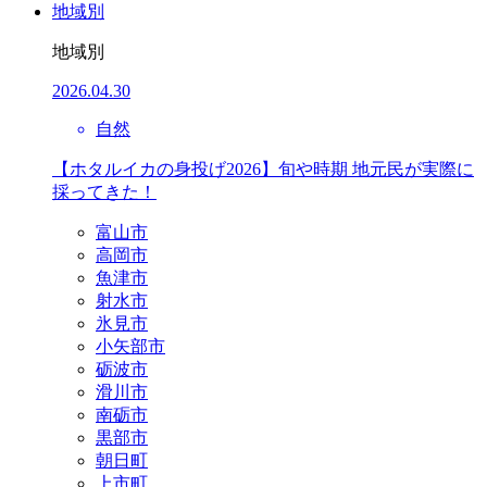
地域別
地域別
2026.04.30
自然
【ホタルイカの身投げ2026】旬や時期 地元民が実際に
採ってきた！
富山市
高岡市
魚津市
射水市
氷見市
小矢部市
砺波市
滑川市
南砺市
黒部市
朝日町
上市町