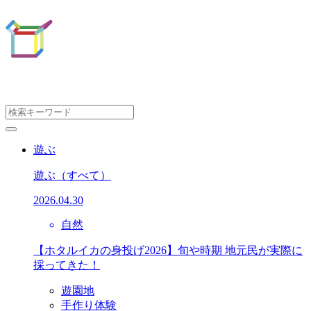
遊ぶ
遊ぶ
（すべて）
2026.04.30
自然
【ホタルイカの身投げ2026】旬や時期 地元民が実際に
採ってきた！
遊園地
手作り体験