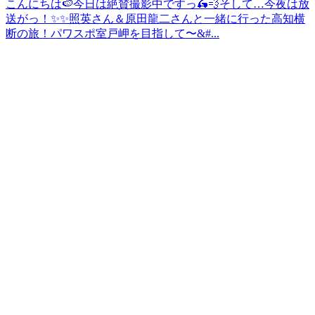
こんにちは🍉今日は絶賛撮影中ですっ🛵💨そして…今夜は放
送がっ！✨✨照英さん＆原田龍二さんと一緒に行った高知横
断の旅！パワスポ室戸岬を目指して〜&#...