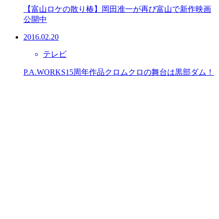
【富山ロケの散り椿】岡田准一が再び富山で新作映画
公開中
2016.02.20
テレビ
P.A.WORKS15周年作品クロムクロの舞台は黒部ダム！