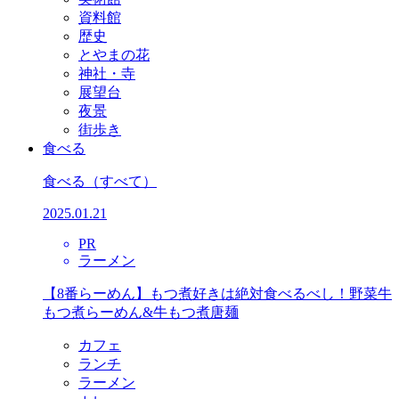
資料館
歴史
とやまの花
神社・寺
展望台
夜景
街歩き
食べる
食べる
（すべて）
2025.01.21
PR
ラーメン
【8番らーめん】もつ煮好きは絶対食べるべし！野菜牛
もつ煮らーめん&牛もつ煮唐麺
カフェ
ランチ
ラーメン