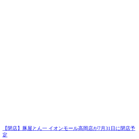
【閉店】豚屋とん一 イオンモール高岡店が7月31日に閉店予
定