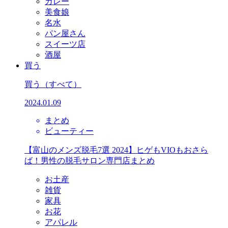
カレー
美食娘
名水
パン屋さん
スイーツ店
酒屋
買う
買う
（すべて）
2024.01.09
まとめ
ビューティー
【富山のメンズ脱毛7選 2024】ヒゲもVIOもおさら
ば！男性の脱毛サロン専門店まとめ
お土産
雑貨
家具
お花
アパレル