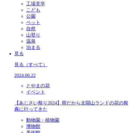
工場見学
こども
公園
ペット
自然
山登り
温泉
泊まる
見る
見る
（すべて）
2024.06.22
とやまの花
イベント
【あじさい祭り2024】雨だから太閤山ランドの花の祭
典に行ってきた
動物園・植物園
博物館
美術館