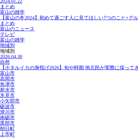
2024.01.22
まとめ
富山の雑学
【富山の冬2024】初めて過ごす人に見てほしい7つのこと+グ
まとめ
富山のニュース
テレビ
富山の雑学
地域別
地域別
2026.04.30
自然
【ホタルイカの身投げ2026】旬や時期 地元民が実際に採って
富山市
高岡市
魚津市
射水市
氷見市
小矢部市
砺波市
滑川市
南砺市
黒部市
朝日町
上市町