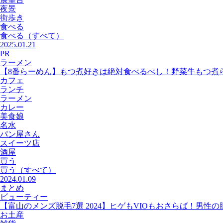
夜景
街歩き
食べる
食べる
（すべて）
2025.01.21
PR
ラーメン
【8番らーめん】もつ煮好きは絶対食べるべし！野菜牛もつ煮
カフェ
ランチ
ラーメン
カレー
美食娘
名水
パン屋さん
スイーツ店
酒屋
買う
買う
（すべて）
2024.01.09
まとめ
ビューティー
【富山のメンズ脱毛7選 2024】ヒゲもVIOもおさらば！男性
お土産