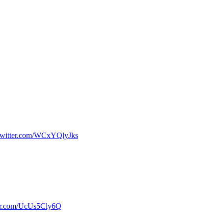
.twitter.com/WCxYQlyJks
ter.com/UcUs5Cly6Q