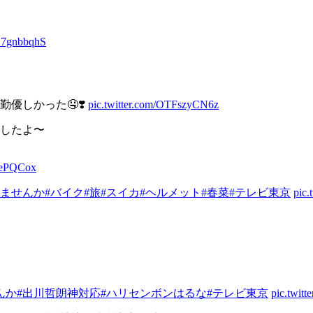
GG7gnbbqhS
優しかった🤤❣️
pic.twitter.com/OTFszyCN6z
したよ〜
7mePQCox
えませんか
#バイク
#旅
#スイカ
#ヘルメット
#春菜
#テレビ東京
pic
んか
#出川哲朗神対応
#ハリセンボンはるな
#テレビ東京
pic.twit