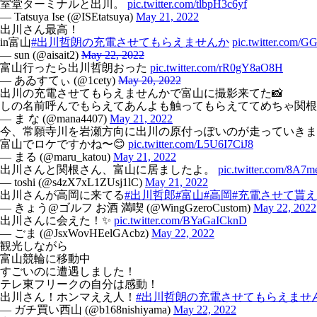
室堂ターミナルと出川。
pic.twitter.com/tlbpH3c6yf
— Tatsuya Ise (@ISEtatsuya)
May 21, 2022
出川さん最高！
in富山
#出川哲朗の充電させてもらえませんか
pic.twitter.com/
— sun (@aisait2)
May 22, 2022
富山行ったら出川哲朗おった
pic.twitter.com/rR0gY8aO8H
— あゐすてぃ (@1cety)
May 20, 2022
出川の充電させてもらえませんかで富山に撮影来てた📸
しの名前呼んでもらえてあんよも触ってもらえててめちゃ関根勤
— ま な (@mana4407)
May 21, 2022
今、常願寺川を岩瀬方向に出川の原付っぽいのが走っていきま
富山でロケですかね〜😊
pic.twitter.com/L5U6I7CiJ8
— まる (@maru_katou)
May 21, 2022
出川さんと関根さん、富山に居ましたよ。
pic.twitter.com/8A
— toshi (@s4zX7xL1ZUsj1lC)
May 21, 2022
出川さんが高岡に来てる
#出川哲郎
#富山
#高岡
#充電させて貰
— きょう@ゴルフ お酒 満喫 (@WingGzeroCustom)
May 22, 2022
出川さんに会えた！✨
pic.twitter.com/BYaGaICknD
— ごま (@JsxWovHEelGAcbz)
May 22, 2022
観光しながら
富山競輪に移動中
すごいのに遭遇しました！
テレ東フリークの自分は感動！
出川さん！ホンマええ人！
#出川哲朗の充電させてもらえませ
— ガチ買い西山 (@b168nishiyama)
May 22, 2022