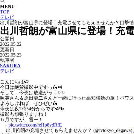
MENU
TOP
テレビ
出川哲朗が富山県に登場！充電させてもらえませんか？目撃情
出川哲朗が富山県に登場！充
公開日
2022.05.22
更新日
2022.05.23
執筆者
SAKURA
テレビ
こんにちは🍉
今日は絶賛撮影中ですっ🛵💨
そして…今夜は放送がっ！✨✨
照英さん＆原田龍二さんと一緒に行った高知横断の旅！パワス
よろしければ、ぜひぜひ🛵
今夜は夜7時54分からです🍉💫
撮影も頑張りますね！
５月ですが、雪ー！
↓
pic.twitter.com/reHp8ydRfE
— 出川哲朗の充電させてもらえませんか？ (@tvtokyo_degawa)