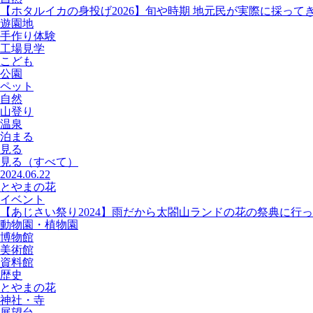
【ホタルイカの身投げ2026】旬や時期 地元民が実際に採って
遊園地
手作り体験
工場見学
こども
公園
ペット
自然
山登り
温泉
泊まる
見る
見る
（すべて）
2024.06.22
とやまの花
イベント
【あじさい祭り2024】雨だから太閤山ランドの花の祭典に行
動物園・植物園
博物館
美術館
資料館
歴史
とやまの花
神社・寺
展望台