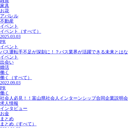
雑貨
家具
お花
アパレル
不動産
イベント
イベント
（すべて）
2025.03.03
PR
イベント
バス運転手不足が深刻に！？バス業界が活躍できる未来とはな
イベント
出会い
婚活
働く
働く
（すべて）
2022.09.03
PR
働く
社会人必見！！富山県社会人インターンシップ合同企業説明会
求人情報
インタビュー
お金
まとめ
まとめ
（すべて）