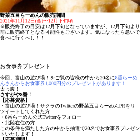
野菜五目らーめんの販売期間
2021年11月12日(金)〜12月下旬頃
※販売終了の目安は12月下旬となっていますが、12月下旬より
前に販売終了となる可能性もございます。気になったら急いで
食べに行くべし！！
お食事券プレゼント
今回、富山の遊び場！をご覧の皆様の中から20名に
8番らーめ
んさんからお食事券1,000円分のプレゼントがあります！
太っ腹！
さすがや8番！
【応募資格】
・富山の遊び場！サクラのTwitterの野菜五目らーめんPRをリ
ツイートしてくれた方
・8番らーめん公式Twitterをフォロー
・北陸在住の方
この条件を満たした方の中から抽選で20名でお食事券プレゼン
トいたします！
【応募期間】