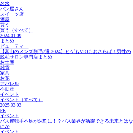
名水
パン屋さん
スイーツ店
酒屋
買う
買う
（すべて）
2024.01.09
まとめ
ビューティー
【富山のメンズ脱毛7選 2024】ヒゲもVIOもおさらば！男性の
脱毛サロン専門店まとめ
お土産
雑貨
家具
お花
アパレル
不動産
イベント
イベント
（すべて）
2025.03.03
PR
イベント
バス運転手不足が深刻に！？バス業界が活躍できる未来とはな
にか
イベント