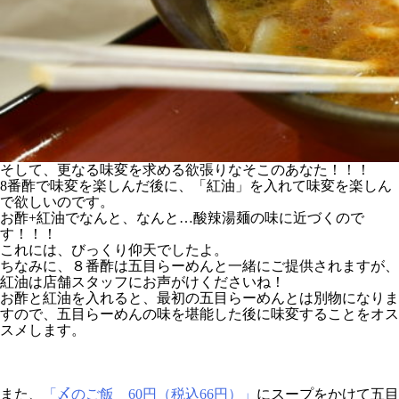
そして、更なる味変を求める欲張りなそこのあなた！！！
8番酢で味変を楽しんだ後に、「紅油」を入れて味変を楽しん
で欲しいのです。
お酢+紅油でなんと、なんと…酸辣湯麺の味に近づくので
す！！！
これには、びっくり仰天でしたよ。
ちなみに、８番酢は五目らーめんと一緒にご提供されますが、
紅油は店舗スタッフにお声がけくださいね！
お酢と紅油を入れると、最初の五目らーめんとは別物になりま
すので、五目らーめんの味を堪能した後に味変することをオス
スメします。
また、
「〆のご飯 60円（税込66円）」
にスープをかけて五目