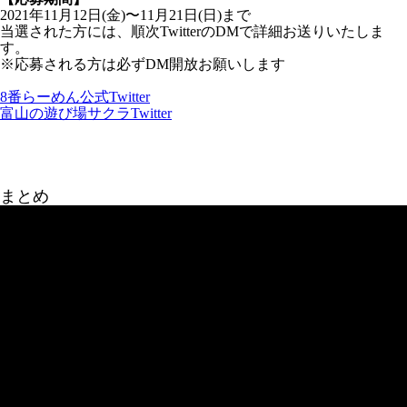
2021年11月12日(金)〜11月21日(日)まで
当選された方には、順次TwitterのDMで詳細お送りいたしま
す。
※応募される方は必ずDM開放お願いします
8番らーめん公式Twitter
富山の遊び場サクラTwitter
まとめ