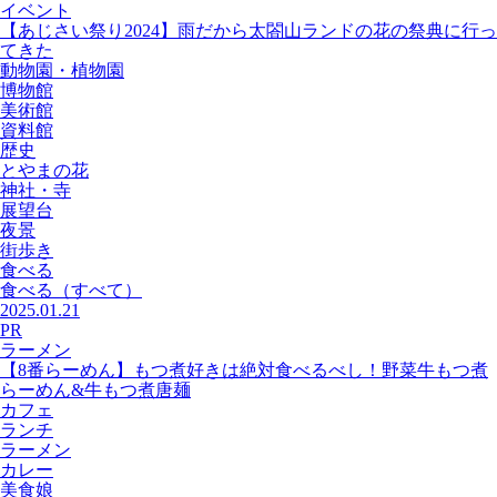
イベント
【あじさい祭り2024】雨だから太閤山ランドの花の祭典に行っ
てきた
動物園・植物園
博物館
美術館
資料館
歴史
とやまの花
神社・寺
展望台
夜景
街歩き
食べる
食べる
（すべて）
2025.01.21
PR
ラーメン
【8番らーめん】もつ煮好きは絶対食べるべし！野菜牛もつ煮
らーめん&牛もつ煮唐麺
カフェ
ランチ
ラーメン
カレー
美食娘