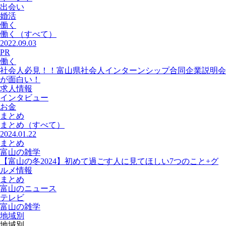
出会い
婚活
働く
働く
（すべて）
2022.09.03
PR
働く
社会人必見！！富山県社会人インターンシップ合同企業説明会
が面白い！
求人情報
インタビュー
お金
まとめ
まとめ
（すべて）
2024.01.22
まとめ
富山の雑学
【富山の冬2024】初めて過ごす人に見てほしい7つのこと+グ
ルメ情報
まとめ
富山のニュース
テレビ
富山の雑学
地域別
地域別