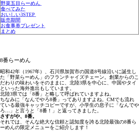
野菜五目らーめん
食べてみた
おいしい3STEP
販売期間
お食事券プレゼント
まとめ
8番らーめん
昭和42年（1967年）、石川県加賀市の国道8号線沿いに誕生し
た「野菜らーめん」のフランチャイズチェーン。創業からのこ
だわりの味わいをそのままに、北陸3県を中心に、中国やタイ
といった海外進出もしています。
北陸3県では「8番」と略して呼ばれていますよね。
ちなみに「なんでやろ8番」ってありますよね。CMでも流れ
ている最強キャッチコピーですが、小学生の息子に「なんでや
ろ…」と言うと「8番！」と返ってきました。
さすがや、8番。
それでは、そんな絶大な信頼と認知度を誇る北陸最強の8番ら
ーめんの限定メニューをご紹介します！