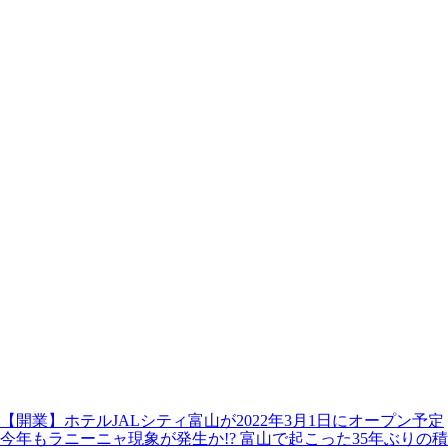
【開業】ホテルJALシティ富山が2022年3月1日にオープン予定
今年もラニーニャ現象が発生か!? 富山で起こった35年ぶりの積