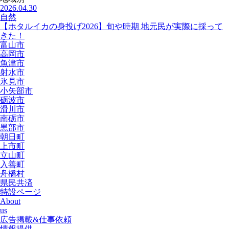
2026.04.30
自然
【ホタルイカの身投げ2026】旬や時期 地元民が実際に採って
きた！
富山市
高岡市
魚津市
射水市
氷見市
小矢部市
砺波市
滑川市
南砺市
黒部市
朝日町
上市町
立山町
入善町
舟橋村
県民共済
特設ページ
About
us
広告掲載&仕事依頼
情報提供