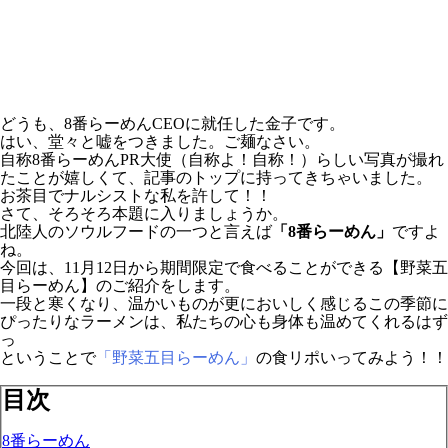
どうも、8番らーめんCEOに就任した金子です。
はい、堂々と嘘をつきました。ご麺なさい。
自称8番らーめんPR大使（自称よ！自称！）らしい写真が撮れ
たことが嬉しくて、記事のトップに持ってきちゃいました。
お茶目でナルシストな私を許して！！
さて、そろそろ本題に入りましょうか。
北陸人のソウルフードの一つと言えば
「8番らーめん」
ですよ
ね。
今回は、11月12日から期間限定で食べることができる【野菜五
目らーめん】のご紹介をします。
一段と寒くなり、温かいものが更においしく感じるこの季節に
ぴったりなラーメンは、私たちの心も身体も温めてくれるはず
っ
ということで
「野菜五目らーめん」
の食リポいってみよう！！
目次
8番らーめん