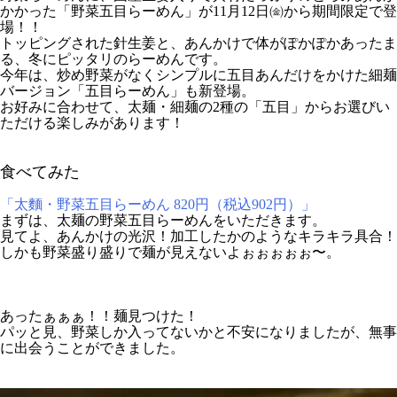
かかった「野菜五目らーめん」が11月12日㈮から期間限定で登
場！！
トッピングされた針生姜と、あんかけで体がぽかぽかあったま
る、冬にピッタリのらーめんです。
今年は、炒め野菜がなくシンプルに五目あんだけをかけた細麺
バージョン「五目らーめん」も新登場。
お好みに合わせて、太麺・細麺の2種の「五目」からお選びい
ただける楽しみがあります！
食べてみた
「太麵・野菜五目らーめん 820円（税込902円）」
まずは、太麺の野菜五目らーめんをいただきます。
見てよ、あんかけの光沢！加工したかのようなキラキラ具合！
しかも野菜盛り盛りで麺が見えないよぉぉぉぉぉ〜。
あったぁぁぁ！！麺見つけた！
パッと見、野菜しか入ってないかと不安になりましたが、無事
に出会うことができました。