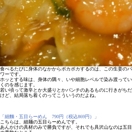
食べるたびに身体のなかからポカポカするのは、この生姜のパ
ワーです。
ホッとする味は、身体の隅々、いや細胞レベルで染み渡ってい
くのを感じます。
若い頃って激辛とか大盛りとかパンチのあるものに行きがちだ
けど、結局落ち着くのってこういうのだよね。
「細麵・五目らーめん 790円（税込869円）」
こちらは、細麺の五目らーめんです。
あんかけの具材のみで勝負ですが、それでも具沢山なのは五目