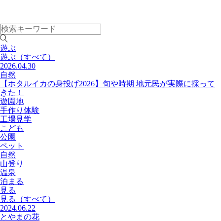
遊ぶ
遊ぶ
（すべて）
2026.04.30
自然
【ホタルイカの身投げ2026】旬や時期 地元民が実際に採って
きた！
遊園地
手作り体験
工場見学
こども
公園
ペット
自然
山登り
温泉
泊まる
見る
見る
（すべて）
2024.06.22
とやまの花