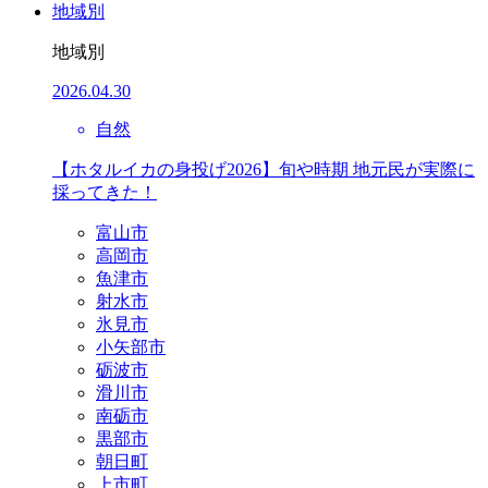
地域別
地域別
2026.04.30
自然
【ホタルイカの身投げ2026】旬や時期 地元民が実際に
採ってきた！
富山市
高岡市
魚津市
射水市
氷見市
小矢部市
砺波市
滑川市
南砺市
黒部市
朝日町
上市町