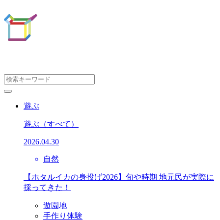
遊ぶ
遊ぶ
（すべて）
2026.04.30
自然
【ホタルイカの身投げ2026】旬や時期 地元民が実際に
採ってきた！
遊園地
手作り体験