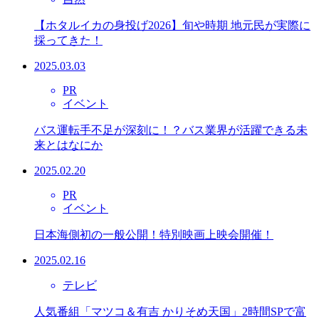
【ホタルイカの身投げ2026】旬や時期 地元民が実際に
採ってきた！
2025.03.03
PR
イベント
バス運転手不足が深刻に！？バス業界が活躍できる未
来とはなにか
2025.02.20
PR
イベント
日本海側初の一般公開！特別映画上映会開催！
2025.02.16
テレビ
人気番組「マツコ＆有吉 かりそめ天国」2時間SPで富