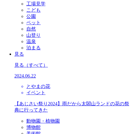
工場見学
こども
公園
ペット
自然
山登り
温泉
泊まる
見る
見る
（すべて）
2024.06.22
とやまの花
イベント
【あじさい祭り2024】雨だから太閤山ランドの花の祭
典に行ってきた
動物園・植物園
博物館
美術館