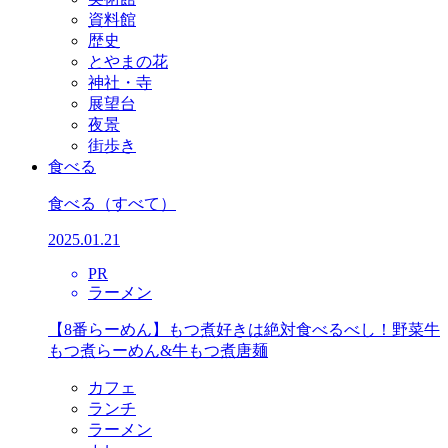
資料館
歴史
とやまの花
神社・寺
展望台
夜景
街歩き
食べる
食べる
（すべて）
2025.01.21
PR
ラーメン
【8番らーめん】もつ煮好きは絶対食べるべし！野菜牛
もつ煮らーめん&牛もつ煮唐麺
カフェ
ランチ
ラーメン