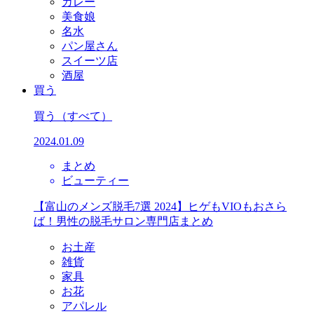
カレー
美食娘
名水
パン屋さん
スイーツ店
酒屋
買う
買う
（すべて）
2024.01.09
まとめ
ビューティー
【富山のメンズ脱毛7選 2024】ヒゲもVIOもおさら
ば！男性の脱毛サロン専門店まとめ
お土産
雑貨
家具
お花
アパレル