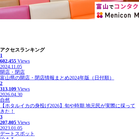
アクセスランキング
1
602,455
Views
2024.11.05
開店・閉店
富山県の開店・閉店情報まとめ2024年版（日付順）
2
313,109
Views
2026.04.30
自然
【ホタルイカの身投げ2026】旬や時期 地元民が実際に採って
きた！
3
207,805
Views
2023.01.05
デートスポット