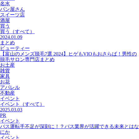
名水
パン屋さん
スイーツ店
酒屋
買う
買う
（すべて）
2024.01.09
まとめ
ビューティー
【富山のメンズ脱毛7選 2024】ヒゲもVIOもおさらば！男性の
脱毛サロン専門店まとめ
お土産
雑貨
家具
お花
アパレル
不動産
イベント
イベント
（すべて）
2025.03.03
PR
イベント
バス運転手不足が深刻に！？バス業界が活躍できる未来とはな
にか
イベント