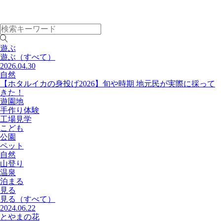
遊ぶ
遊ぶ
（すべて）
2026.04.30
自然
【ホタルイカの身投げ2026】旬や時期 地元民が実際に採って
きた！
遊園地
手作り体験
工場見学
こども
公園
ペット
自然
山登り
温泉
泊まる
見る
見る
（すべて）
2024.06.22
とやまの花