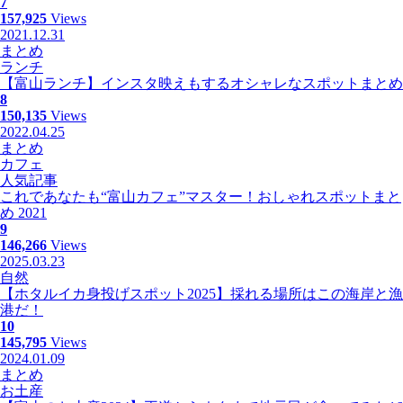
7
157,925
Views
2021.12.31
まとめ
ランチ
【富山ランチ】インスタ映えもするオシャレなスポットまとめ
8
150,135
Views
2022.04.25
まとめ
カフェ
人気記事
これであなたも“富山カフェ”マスター！おしゃれスポットまと
め 2021
9
146,266
Views
2025.03.23
自然
【ホタルイカ身投げスポット2025】採れる場所はこの海岸と漁
港だ！
10
145,795
Views
2024.01.09
まとめ
お土産