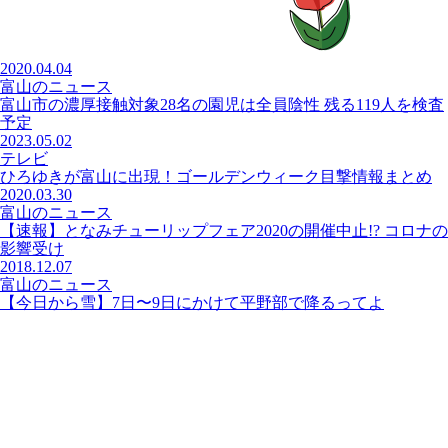
2020.04.04
富山のニュース
富山市の濃厚接触対象28名の園児は全員陰性 残る119人を検査
予定
2023.05.02
テレビ
ひろゆきが富山に出現！ゴールデンウィーク目撃情報まとめ
2020.03.30
富山のニュース
【速報】となみチューリップフェア2020の開催中止!? コロナの
影響受け
2018.12.07
富山のニュース
【今日から雪】7日〜9日にかけて平野部で降るってよ