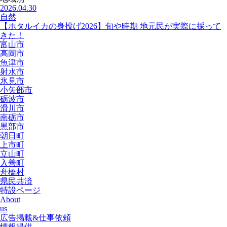
2026.04.30
自然
【ホタルイカの身投げ2026】旬や時期 地元民が実際に採って
きた！
富山市
高岡市
魚津市
射水市
氷見市
小矢部市
砺波市
滑川市
南砺市
黒部市
朝日町
上市町
立山町
入善町
舟橋村
県民共済
特設ページ
About
us
広告掲載&仕事依頼
情報提供