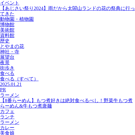
イベント
【あじさい祭り2024】雨だから太閤山ランドの花の祭典に行っ
てきた
動物園・植物園
博物館
美術館
資料館
歴史
とやまの花
神社・寺
展望台
夜景
街歩き
食べる
食べる
（すべて）
2025.01.21
PR
ラーメン
【8番らーめん】もつ煮好きは絶対食べるべし！野菜牛もつ煮
らーめん&牛もつ煮唐麺
カフェ
ランチ
ラーメン
カレー
美食娘