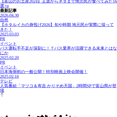
【富山のお土産2024】王道からネタまで地元民が食べてみた16
選+α
最新記事
2026.04.30
自然
【ホタルイカの身投げ2026】旬や時期 地元民が実際に採って
きた！
2025.03.03
PR
イベント
バス運転手不足が深刻に！？バス業界が活躍できる未来とはな
にか
2025.02.20
PR
イベント
日本海側初の一般公開！特別映画上映会開催！
2025.02.16
テレビ
人気番組「マツコ＆有吉 かりそめ天国」2時間SPで富山県が登
場