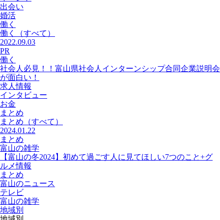
出会い
婚活
働く
働く
（すべて）
2022.09.03
PR
働く
社会人必見！！富山県社会人インターンシップ合同企業説明会
が面白い！
求人情報
インタビュー
お金
まとめ
まとめ
（すべて）
2024.01.22
まとめ
富山の雑学
【富山の冬2024】初めて過ごす人に見てほしい7つのこと+グ
ルメ情報
まとめ
富山のニュース
テレビ
富山の雑学
地域別
地域別