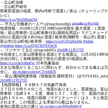
・立山町吉峰
・立山町芦峅寺
県東部震源の地震、県内4市町で震度1／富山（チューリップテ
レビ）
https://t.co/WsZIRpti2W
— 平凡な労働者の一人™ (@macfreesoftjp)
2018年12月27日
地震情報 – 2018年12月27日 09時54分頃発生 最大震度：2 震源
地：富山県東部<立山町南東付近(薬師岳周辺)> マグニチュード
(M)3.6 震源の深さ約10km 震度2 岐阜県(飛騨市・高山市) 震度1
富山市(立山町他) 岐阜県 –
https://t.co/GJTcpFpZ6r
#jishin
@tenkijp
https://t.co/QXFXFNYbcN
— フジヤマ てる公 (@ngcmk005)
2018年12月27日
今回発生した富山県東部を震源とする地震は、12月20日15時58
分頃の同じく有峰湖周辺で発生の震度3の地震以来。
https://t.co/ukfx68pFvc
日本気象協会
大きな地震がくるこないに関わらず、自分からできる備えは万
全に。
pic.twitter.com/svC5yxbjEN
— 富山 圏域関連情報（情報提供 随時受付） (@TOYAMA_info)
2018年12月27日
【地震情報】 ０９時５７分気象庁発表
２７日０９時５４分ころ、地震がありました。震源地は、富山
県東部（北緯３６．５度、東経１３７．５度）で、震源の深さ
は約１０ｋｍ、地震の規模（マグニチュード）は３．６と推定
されます。この地震による津波の心配はありません。
各地の震度は次の通り
pic.twitter.com/I90niMiPuY