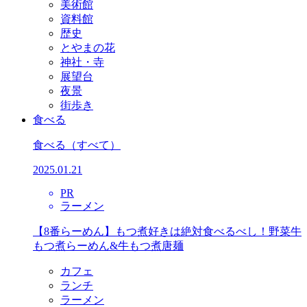
美術館
資料館
歴史
とやまの花
神社・寺
展望台
夜景
街歩き
食べる
食べる
（すべて）
2025.01.21
PR
ラーメン
【8番らーめん】もつ煮好きは絶対食べるべし！野菜牛
もつ煮らーめん&牛もつ煮唐麺
カフェ
ランチ
ラーメン