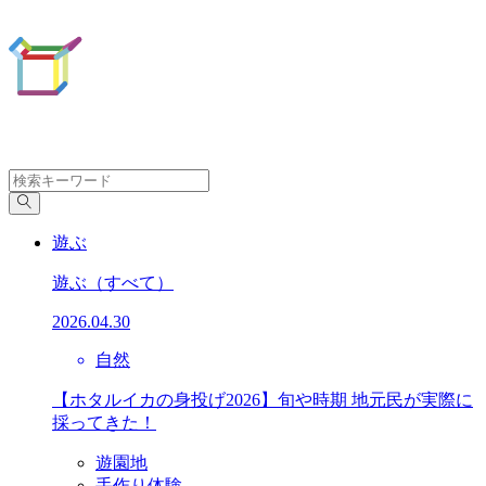
遊ぶ
遊ぶ
（すべて）
2026.04.30
自然
【ホタルイカの身投げ2026】旬や時期 地元民が実際に
採ってきた！
遊園地
手作り体験