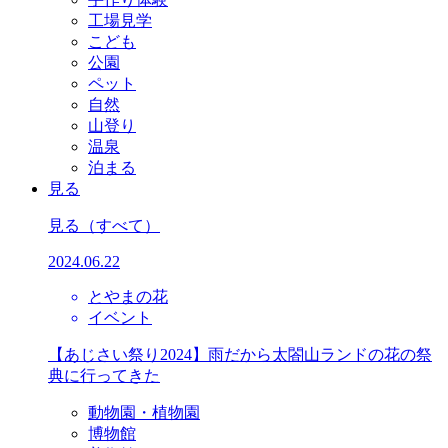
工場見学
こども
公園
ペット
自然
山登り
温泉
泊まる
見る
見る
（すべて）
2024.06.22
とやまの花
イベント
【あじさい祭り2024】雨だから太閤山ランドの花の祭
典に行ってきた
動物園・植物園
博物館