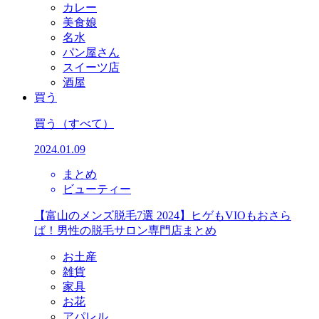
カレー
美食娘
名水
パン屋さん
スイーツ店
酒屋
買う
買う
（すべて）
2024.01.09
まとめ
ビューティー
【富山のメンズ脱毛7選 2024】ヒゲもVIOもおさら
ば！男性の脱毛サロン専門店まとめ
お土産
雑貨
家具
お花
アパレル