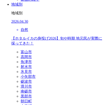
地域別
地域別
2026.04.30
自然
【ホタルイカの身投げ2026】旬や時期 地元民が実際に
採ってきた！
富山市
高岡市
魚津市
射水市
氷見市
小矢部市
砺波市
滑川市
南砺市
黒部市
朝日町