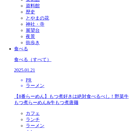
資料館
歴史
とやまの花
神社・寺
展望台
夜景
街歩き
食べる
食べる
（すべて）
2025.01.21
PR
ラーメン
【8番らーめん】もつ煮好きは絶対食べるべし！野菜牛
もつ煮らーめん&牛もつ煮唐麺
カフェ
ランチ
ラーメン