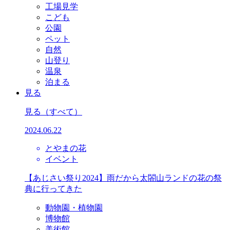
工場見学
こども
公園
ペット
自然
山登り
温泉
泊まる
見る
見る
（すべて）
2024.06.22
とやまの花
イベント
【あじさい祭り2024】雨だから太閤山ランドの花の祭
典に行ってきた
動物園・植物園
博物館
美術館