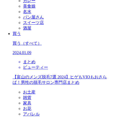
カレー
美食娘
名水
パン屋さん
スイーツ店
酒屋
買う
買う
（すべて）
2024.01.09
まとめ
ビューティー
【富山のメンズ脱毛7選 2024】ヒゲもVIOもおさら
ば！男性の脱毛サロン専門店まとめ
お土産
雑貨
家具
お花
アパレル