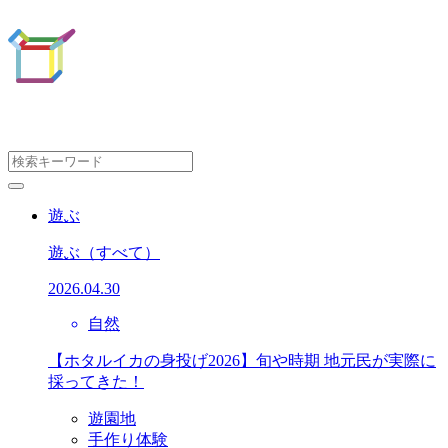
遊ぶ
遊ぶ
（すべて）
2026.04.30
自然
【ホタルイカの身投げ2026】旬や時期 地元民が実際に
採ってきた！
遊園地
手作り体験