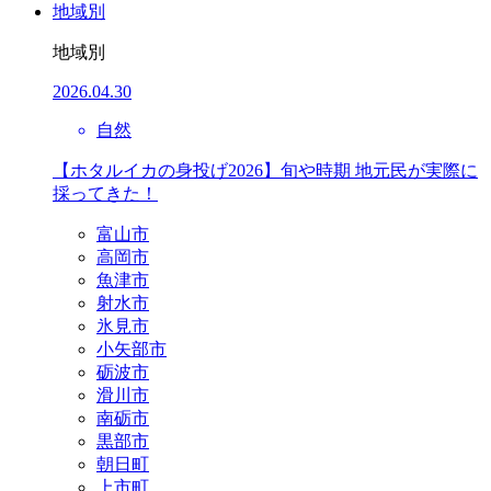
地域別
地域別
2026.04.30
自然
【ホタルイカの身投げ2026】旬や時期 地元民が実際に
採ってきた！
富山市
高岡市
魚津市
射水市
氷見市
小矢部市
砺波市
滑川市
南砺市
黒部市
朝日町
上市町