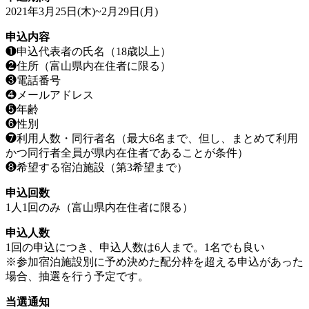
2021年3月25日(木)~2月29日(月)
申込内容
❶申込代表者の氏名（18歳以上）
❷住所（富山県内在住者に限る）
❸電話番号
❹メールアドレス
❺年齢
❻性別
❼利用人数・同行者名（最大6名まで、但し、まとめて利用
かつ同行者全員が県内在住者であることが条件）
❽希望する宿泊施設（第3希望まで）
申込回数
1人1回のみ（富山県内在住者に限る）
申込人数
1回の申込につき、申込人数は6人まで。1名でも良い
※参加宿泊施設別に予め決めた配分枠を超える申込があった
場合、抽選を行う予定です。
当選通知