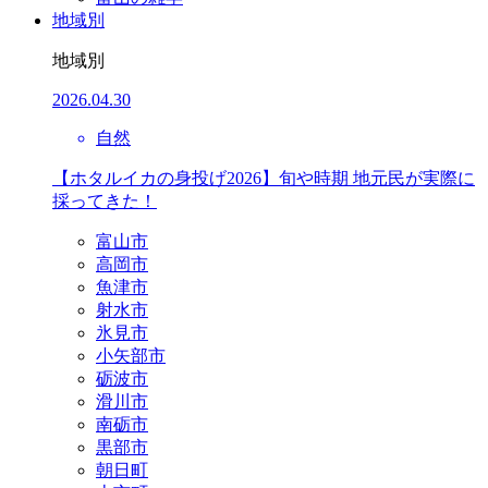
地域別
地域別
2026.04.30
自然
【ホタルイカの身投げ2026】旬や時期 地元民が実際に
採ってきた！
富山市
高岡市
魚津市
射水市
氷見市
小矢部市
砺波市
滑川市
南砺市
黒部市
朝日町