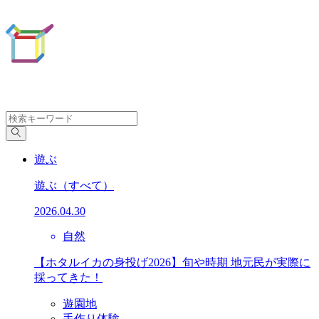
遊ぶ
遊ぶ
（すべて）
2026.04.30
自然
【ホタルイカの身投げ2026】旬や時期 地元民が実際に
採ってきた！
遊園地
手作り体験