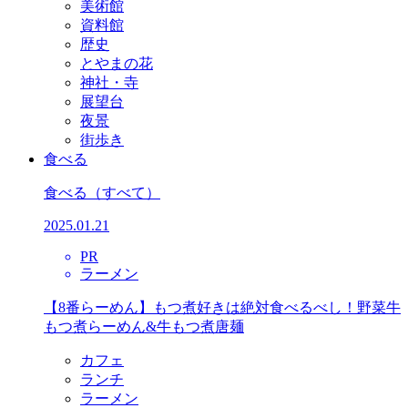
美術館
資料館
歴史
とやまの花
神社・寺
展望台
夜景
街歩き
食べる
食べる
（すべて）
2025.01.21
PR
ラーメン
【8番らーめん】もつ煮好きは絶対食べるべし！野菜牛
もつ煮らーめん&牛もつ煮唐麺
カフェ
ランチ
ラーメン