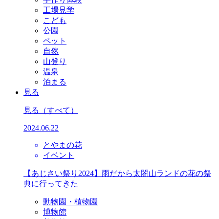
工場見学
こども
公園
ペット
自然
山登り
温泉
泊まる
見る
見る
（すべて）
2024.06.22
とやまの花
イベント
【あじさい祭り2024】雨だから太閤山ランドの花の祭
典に行ってきた
動物園・植物園
博物館