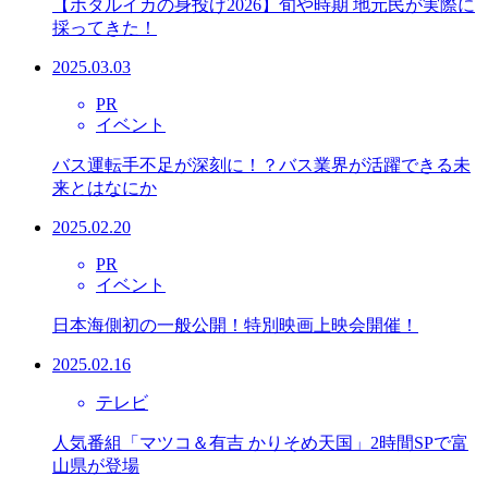
【ホタルイカの身投げ2026】旬や時期 地元民が実際に
採ってきた！
2025.03.03
PR
イベント
バス運転手不足が深刻に！？バス業界が活躍できる未
来とはなにか
2025.02.20
PR
イベント
日本海側初の一般公開！特別映画上映会開催！
2025.02.16
テレビ
人気番組「マツコ＆有吉 かりそめ天国」2時間SPで富
山県が登場