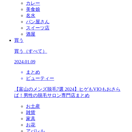
カレー
美食娘
名水
パン屋さん
スイーツ店
酒屋
買う
買う
（すべて）
2024.01.09
まとめ
ビューティー
【富山のメンズ脱毛7選 2024】ヒゲもVIOもおさら
ば！男性の脱毛サロン専門店まとめ
お土産
雑貨
家具
お花
アパレル