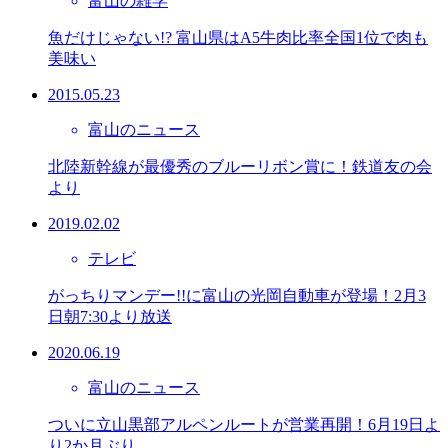
富山の雑学
魚だけじゃない!? 富山県はA5牛肉比率全国1位で肉も
美味い
2015.05.23
富山のニュース
北陸新幹線が最優秀のブルーリボン賞に！鉄道友の会
より
2019.02.02
テレビ
がっちりマンデー!!に富山の光岡自動車が登場！2月3
日朝7:30より放送
2020.06.19
富山のニュース
ついに立山黒部アルペンルートが営業再開！6月19日よ
り2か月ぶり