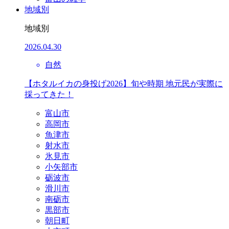
地域別
地域別
2026.04.30
自然
【ホタルイカの身投げ2026】旬や時期 地元民が実際に
採ってきた！
富山市
高岡市
魚津市
射水市
氷見市
小矢部市
砺波市
滑川市
南砺市
黒部市
朝日町