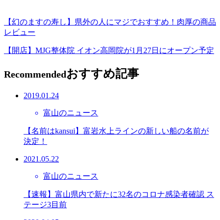
【幻のますの寿し】県外の人にマジでおすすめ！肉厚の商品
レビュー
【開店】MJG整体院 イオン高岡院が1月27日にオープン予定
おすすめ記事
Recommended
2019.01.24
富山のニュース
【名前はkansui】富岩水上ラインの新しい船の名前が
決定！
2021.05.22
富山のニュース
【速報】富山県内で新たに32名のコロナ感染者確認 ス
テージ3目前