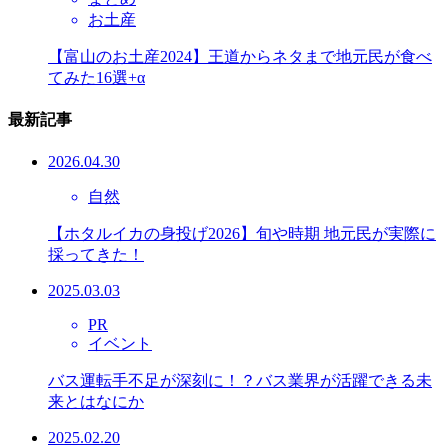
お土産
【富山のお土産2024】王道からネタまで地元民が食べ
てみた16選+α
最新記事
2026.04.30
自然
【ホタルイカの身投げ2026】旬や時期 地元民が実際に
採ってきた！
2025.03.03
PR
イベント
バス運転手不足が深刻に！？バス業界が活躍できる未
来とはなにか
2025.02.20