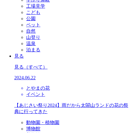
工場見学
こども
公園
ペット
自然
山登り
温泉
泊まる
見る
見る
（すべて）
2024.06.22
とやまの花
イベント
【あじさい祭り2024】雨だから太閤山ランドの花の祭
典に行ってきた
動物園・植物園
博物館