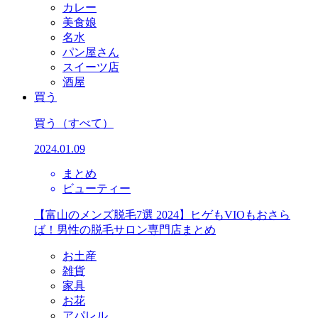
カレー
美食娘
名水
パン屋さん
スイーツ店
酒屋
買う
買う
（すべて）
2024.01.09
まとめ
ビューティー
【富山のメンズ脱毛7選 2024】ヒゲもVIOもおさら
ば！男性の脱毛サロン専門店まとめ
お土産
雑貨
家具
お花
アパレル