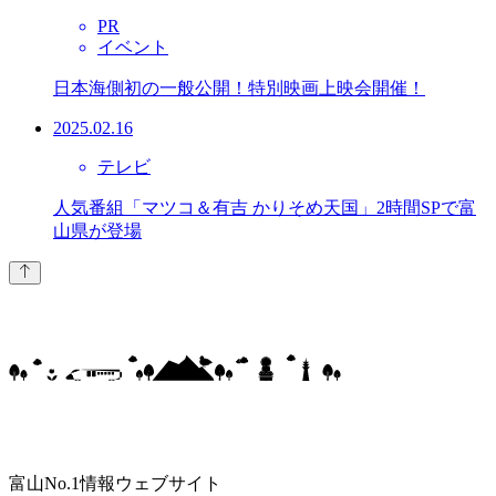
PR
イベント
日本海側初の一般公開！特別映画上映会開催！
2025.02.16
テレビ
人気番組「マツコ＆有吉 かりそめ天国」2時間SPで富
山県が登場
富山No.1情報ウェブサイト