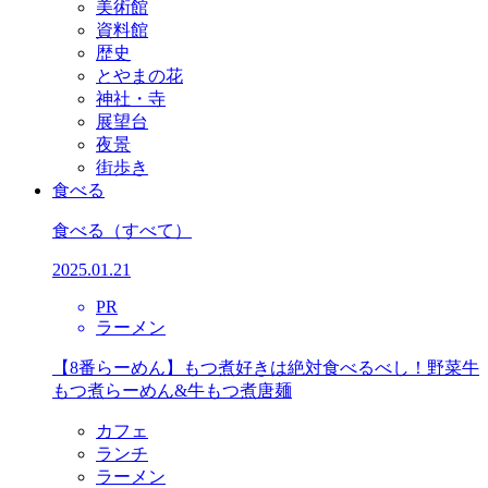
美術館
資料館
歴史
とやまの花
神社・寺
展望台
夜景
街歩き
食べる
食べる
（すべて）
2025.01.21
PR
ラーメン
【8番らーめん】もつ煮好きは絶対食べるべし！野菜牛
もつ煮らーめん&牛もつ煮唐麺
カフェ
ランチ
ラーメン