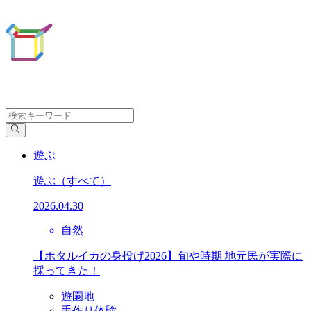
遊ぶ
遊ぶ
（すべて）
2026.04.30
自然
【ホタルイカの身投げ2026】旬や時期 地元民が実際に
採ってきた！
遊園地
手作り体験