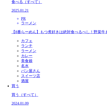
食べる
（すべて）
2025.01.21
PR
ラーメン
【8番らーめん】もつ煮好きは絶対食べるべし！野菜牛
カフェ
ランチ
ラーメン
カレー
美食娘
名水
パン屋さん
スイーツ店
酒屋
買う
買う
（すべて）
2024.01.09