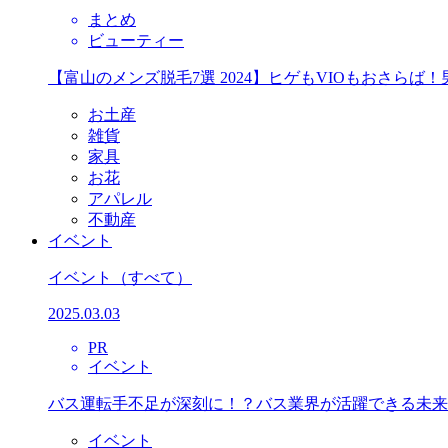
まとめ
ビューティー
【富山のメンズ脱毛7選 2024】ヒゲもVIOもおさら
お土産
雑貨
家具
お花
アパレル
不動産
イベント
イベント
（すべて）
2025.03.03
PR
イベント
バス運転手不足が深刻に！？バス業界が活躍できる未来
イベント