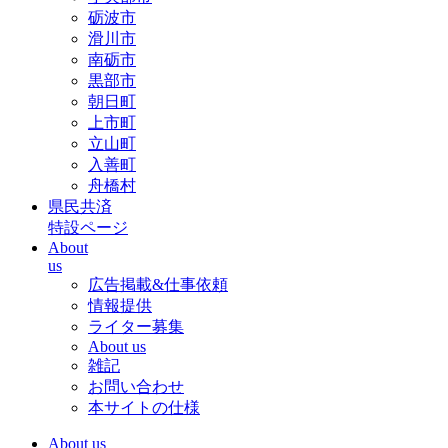
砺波市
滑川市
南砺市
黒部市
朝日町
上市町
立山町
入善町
舟橋村
県民共済
特設ページ
About
us
広告掲載&仕事依頼
情報提供
ライター募集
About us
雑記
お問い合わせ
本サイトの仕様
About us