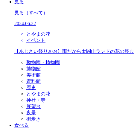
見る
見る
（すべて）
2024.06.22
とやまの花
イベント
【あじさい祭り2024】雨だから太閤山ランドの花の祭
動物園・植物園
博物館
美術館
資料館
歴史
とやまの花
神社・寺
展望台
夜景
街歩き
食べる