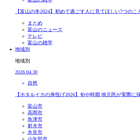
【富山の冬2024】初めて過ごす人に見てほしい7つのこ
まとめ
富山のニュース
テレビ
富山の雑学
地域別
地域別
2026.04.30
自然
【ホタルイカの身投げ2026】旬や時期 地元民が実際に
富山市
高岡市
魚津市
射水市
氷見市
小矢部市