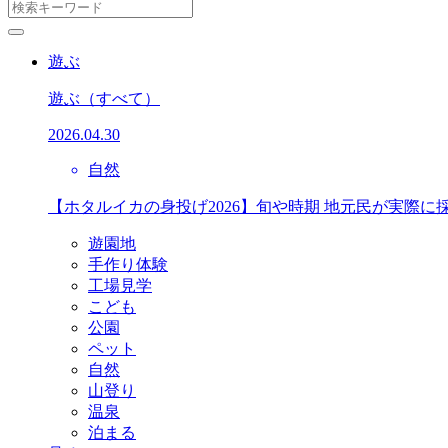
遊ぶ
遊ぶ
（すべて）
2026.04.30
自然
【ホタルイカの身投げ2026】旬や時期 地元民が実際に
遊園地
手作り体験
工場見学
こども
公園
ペット
自然
山登り
温泉
泊まる