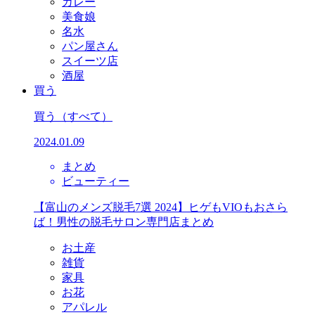
カレー
美食娘
名水
パン屋さん
スイーツ店
酒屋
買う
買う
（すべて）
2024.01.09
まとめ
ビューティー
【富山のメンズ脱毛7選 2024】ヒゲもVIOもおさら
ば！男性の脱毛サロン専門店まとめ
お土産
雑貨
家具
お花
アパレル