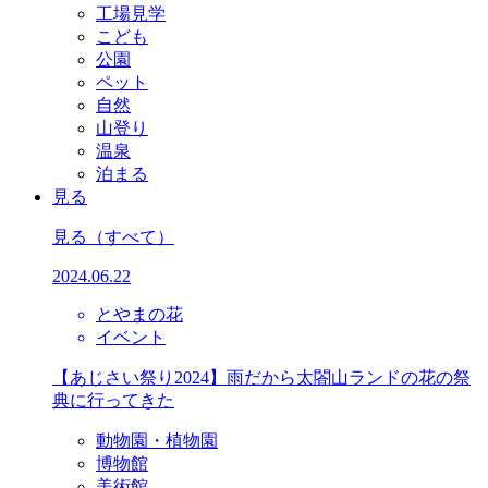
工場見学
こども
公園
ペット
自然
山登り
温泉
泊まる
見る
見る
（すべて）
2024.06.22
とやまの花
イベント
【あじさい祭り2024】雨だから太閤山ランドの花の祭
典に行ってきた
動物園・植物園
博物館
美術館