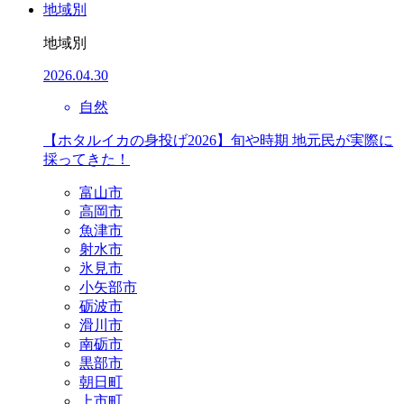
地域別
地域別
2026.04.30
自然
【ホタルイカの身投げ2026】旬や時期 地元民が実際に
採ってきた！
富山市
高岡市
魚津市
射水市
氷見市
小矢部市
砺波市
滑川市
南砺市
黒部市
朝日町
上市町