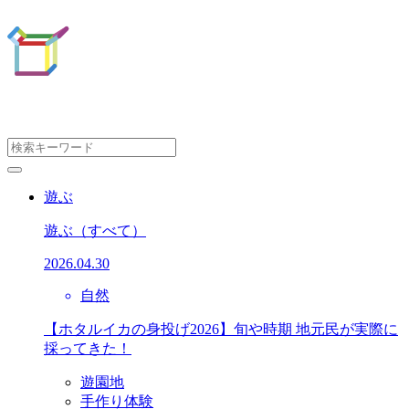
遊ぶ
遊ぶ
（すべて）
2026.04.30
自然
【ホタルイカの身投げ2026】旬や時期 地元民が実際に
採ってきた！
遊園地
手作り体験