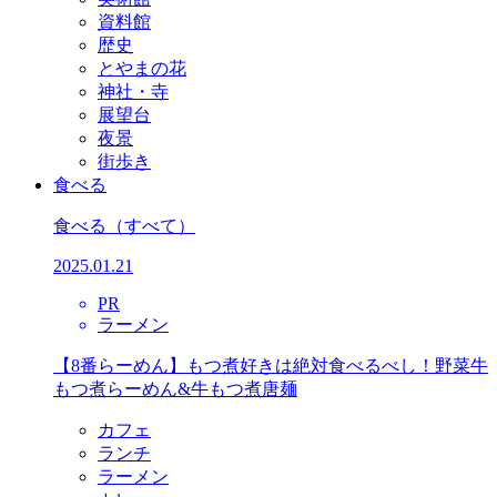
資料館
歴史
とやまの花
神社・寺
展望台
夜景
街歩き
食べる
食べる
（すべて）
2025.01.21
PR
ラーメン
【8番らーめん】もつ煮好きは絶対食べるべし！野菜牛
もつ煮らーめん&牛もつ煮唐麺
カフェ
ランチ
ラーメン