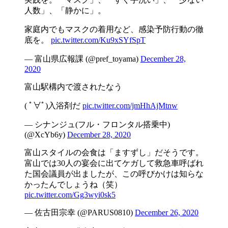
人数」、「静かに」。
家庭内でもマスクの着用など、感染予防行動の徹
底を。
pic.twitter.com/Ku9xSYfSpT
— 富山県広報課 (@pref_toyama)
December 28,
2020
富山駅構内で渡されたなう
( ﾟ∀ﾟ)入浴剤だ
pic.twitter.com/jmHhAjMtnw
— シナンジュ(フル・フロンタル搭乗中)
(@XcYb6y)
December 28, 2020
富山スタイルの会食は「ますずし」だそうです。
富山では30人の宴会に出てケガして救急車呼ばれ
た国会議員が出ましたが、この呼びかけは知らな
かったんでしょうね（笑）
pic.twitter.com/Gg3wyi0sk5
— 佐古田宗幸 (@PARUS0810)
December 26, 2020