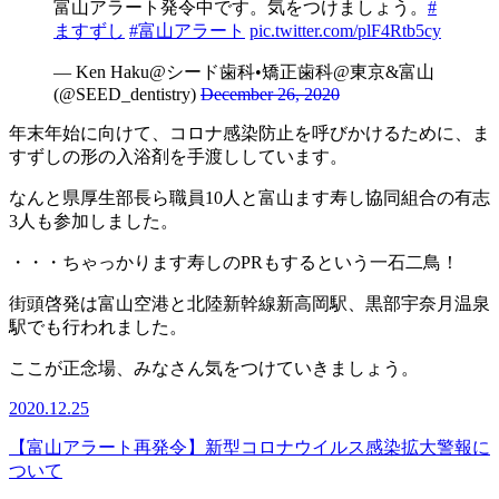
富山アラート発令中です。気をつけましょう。
#
ますずし
#富山アラート
pic.twitter.com/plF4Rtb5cy
— Ken Haku@シード歯科•矯正歯科@東京&富山
(@SEED_dentistry)
December 26, 2020
年末年始に向けて、コロナ感染防止を呼びかけるために、ま
すずしの形の入浴剤を手渡ししています。
なんと県厚生部長ら職員10人と富山ます寿し協同組合の有志
3人も参加しました。
・・・ちゃっかります寿しのPRもするという一石二鳥！
街頭啓発は富山空港と北陸新幹線新高岡駅、黒部宇奈月温泉
駅でも行われました。
ここが正念場、みなさん気をつけていきましょう。
2020.12.25
【富山アラート再発令】新型コロナウイルス感染拡大警報に
ついて