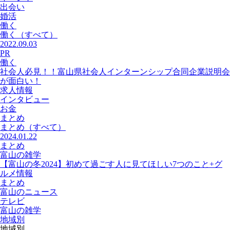
出会い
婚活
働く
働く
（すべて）
2022.09.03
PR
働く
社会人必見！！富山県社会人インターンシップ合同企業説明会
が面白い！
求人情報
インタビュー
お金
まとめ
まとめ
（すべて）
2024.01.22
まとめ
富山の雑学
【富山の冬2024】初めて過ごす人に見てほしい7つのこと+グ
ルメ情報
まとめ
富山のニュース
テレビ
富山の雑学
地域別
地域別