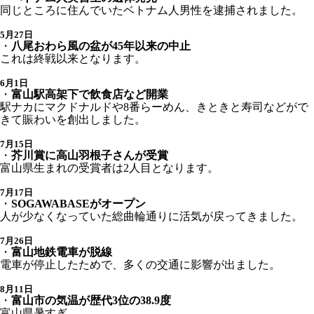
同じところに住んでいたベトナム人男性を逮捕されました。
5月27日
・
八尾おわら風の盆が45年以来の中止
これは終戦以来となります。
6月1日
・
富山駅高架下で飲食店など開業
駅ナカにマクドナルドや8番らーめん、きときと寿司などがで
きて賑わいを創出しました。
7月15日
・
芥川賞に高山羽根子さんが受賞
富山県生まれの受賞者は2人目となります。
7月17日
・
SOGAWABASEがオープン
人が少なくなっていた総曲輪通りに活気が戻ってきました。
7月26日
・
富山地鉄電車が脱線
電車が停止したためで、多くの交通に影響が出ました。
8月11日
・
富山市の気温が歴代3位の38.9度
富山県暑すぎ。