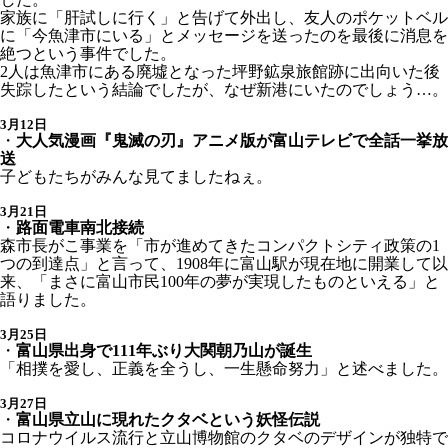
家族に「肝試しに行く」と告げて外出し、友人のポケットベル
に「今魚津市にいる」とメッセージを送ったのを最後に消息を
絶つという事件でした。
2人は魚津市にある廃墟となった坪野鉱泉旅館跡に出向いた後
失踪したという結論でしたが、なぜ新港にいたのでしょう…。
3月12日
・
大人気漫画『鬼滅の刃』アニメ版が富山テレビで全話一挙放
送
子どもたちがみんな見てましたねぇ。
3月21日
・
路面電車南北接続
森市長がこ事業を「市が進めてきたコンパクトシティ政策の1
つの到達点」と言って、1908年に富山駅が現在地に開業して以
来、「まさに富山市民100年の夢が実現したものといえる」と
語りました。
3月25日
・
富山県出身で111年ぶり大関朝乃山が誕生
「相撲を愛し、正義を全うし、一生懸命努力」と述べました。
3月27日
・
富山県立山に現れたクタベという妖怪伝説
コロナウイルス流行と立山博物館のクタベのデザインが独特で