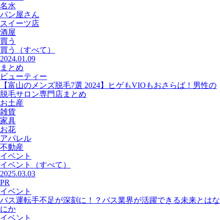
名水
パン屋さん
スイーツ店
酒屋
買う
買う
（すべて）
2024.01.09
まとめ
ビューティー
【富山のメンズ脱毛7選 2024】ヒゲもVIOもおさらば！男性の
脱毛サロン専門店まとめ
お土産
雑貨
家具
お花
アパレル
不動産
イベント
イベント
（すべて）
2025.03.03
PR
イベント
バス運転手不足が深刻に！？バス業界が活躍できる未来とはな
にか
イベント