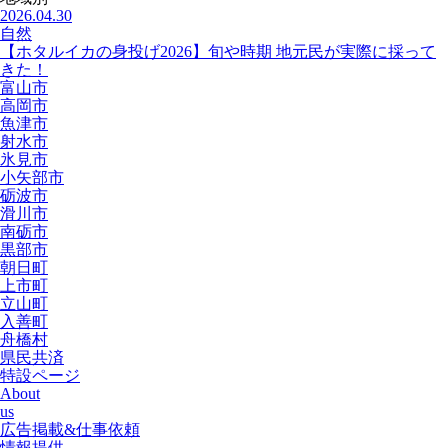
2026.04.30
自然
【ホタルイカの身投げ2026】旬や時期 地元民が実際に採って
きた！
富山市
高岡市
魚津市
射水市
氷見市
小矢部市
砺波市
滑川市
南砺市
黒部市
朝日町
上市町
立山町
入善町
舟橋村
県民共済
特設ページ
About
us
広告掲載&仕事依頼
情報提供