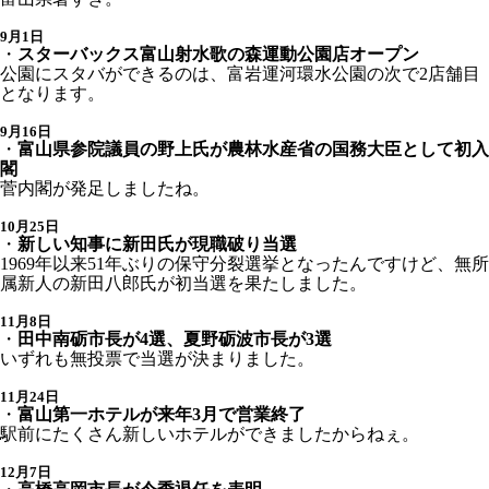
9月1日
・
スターバックス富山射水歌の森運動公園店オープン
公園にスタバができるのは、富岩運河環水公園の次で2店舗目
となります。
9月16日
・
富山県参院議員の野上氏が農林水産省の国務大臣として初入
閣
菅内閣が発足しましたね。
10月25日
・
新しい知事に新田氏が現職破り当選
1969年以来51年ぶりの保守分裂選挙となったんですけど、無所
属新人の新田八郎氏が初当選を果たしました。
11月8日
・
田中南砺市長が4選、夏野砺波市長が3選
いずれも無投票で当選が決まりました。
11月24日
・
富山第一ホテルが来年3月で営業終了
駅前にたくさん新しいホテルができましたからねぇ。
12月7日