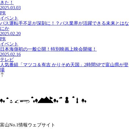
きた！
2025.03.03
PR
イベント
バス運転手不足が深刻に！？バス業界が活躍できる未来とはな
にか
2025.02.20
PR
イベント
日本海側初の一般公開！特別映画上映会開催！
2025.02.16
テレビ
人気番組「マツコ＆有吉 かりそめ天国」2時間SPで富山県が登
場
富山No.1情報ウェブサイト