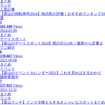
まとめ
ランチ
人気記事
【富山の回転寿司2024】地元民が評価！おすすめランキング10
選
5
161,169
Views
2024.01.09
まとめ
デートスポット
【富山のデートスポット2024】雨の日もOK！最新から定番ま
でご紹介
6
159,667
Views
2021.09.08
まとめ
イベント
【富山のイベントカレンダー2021】これを見ればまるわかり
随時更新中
7
157,925
Views
2021.12.31
まとめ
ランチ
【富山ランチ】インスタ映えもするオシャレなスポットまとめ