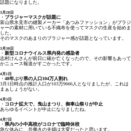
話題になりました。
3月28日
・
ブラジャーマスクが話題に
富山県氷見市の縫製メーカー「あつみファッション」がブラジ
ャーの素材に用いている不織布を使ってマスクの生産を始めま
した。
そのマスクのあまりのブラジャー感が話題となっています。
3月30日
・
新型コロナウイルス県内発の感染者
志村けんさんが前日に確か亡くなったので、その影響もあって
かニュース報道がすごかったです。
4月1日
・
48年ぶり県の人口104万人割れ
3月1日時点の推計人口が103万9666人となりましたが、これは
まぁしょうがない。
4月3日
・
コロナ拡大で、曳山まつり、御車山祭りが中止
あらゆるイベントが中止になりましたね。
4月7日
・
県内の小中高校がコロナで臨時休校
急な休みに、共働きの夫婦は大変だったと思います。