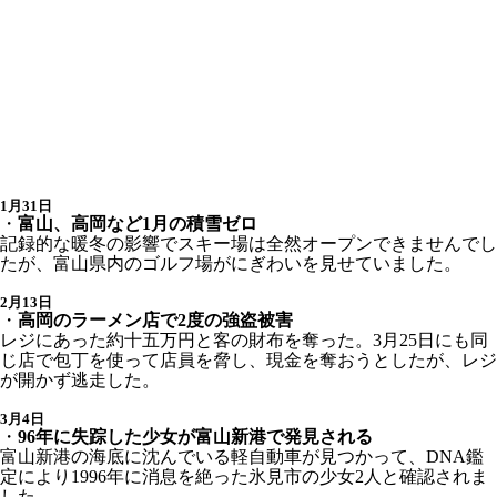
1月31日
・
富山、高岡など1月の積雪ゼロ
記録的な暖冬の影響でスキー場は全然オープンできませんでし
たが、富山県内のゴルフ場がにぎわいを見せていました。
2月13日
・
高岡のラーメン店で2度の強盗被害
レジにあった約十五万円と客の財布を奪った。3月25日にも同
じ店で包丁を使って店員を脅し、現金を奪おうとしたが、レジ
が開かず逃走した。
3月4日
・
96年に失踪した少女が富山新港で発見される
富山新港の海底に沈んでいる軽自動車が見つかって、DNA鑑
定により1996年に消息を絶った氷見市の少女2人と確認されま
した。