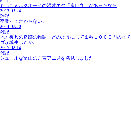
雑記
もしもミルクボーイの漫才ネタ「富山弁」があったなら
2013.03.24
雑記
卒業ってわからない。
2014.07.20
雑記
地方復興の奇跡の物語！どのようにして１粒１０００円のイチ
ゴが誕生したか。
2015.02.14
雑記
シュールな富山の方言アニメを発見しました