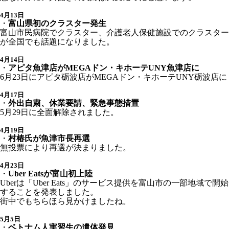
4月13日
・
富山県初のクラスター発生
富山市民病院でクラスター、介護老人保健施設でのクラスター
が全国でも話題になりました。
4月14日
・
アピタ魚津店がMEGAドン・キホーテUNY魚津店に
6月23日にアピタ砺波店がMEGAドン・キホーテUNY砺波店に
4月17日
・
外出自粛、休業要請、緊急事態措置
5月29日に全面解除されました。
4月19日
・
村椿氏が魚津市長再選
無投票により再選が決まりました。
4月23日
・
Uber Eatsが富山初上陸
Uberは「Uber Eats」のサービス提供を富山市の一部地域で開始
することを発表しました。
街中でもちらほら見かけましたね。
5月5日
・
ベトナム人実習生の遺体発見