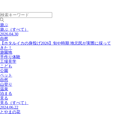
遊ぶ
遊ぶ
（すべて）
2026.04.30
自然
【ホタルイカの身投げ2026】旬や時期 地元民が実際に採って
きた！
遊園地
手作り体験
工場見学
こども
公園
ペット
自然
山登り
温泉
泊まる
見る
見る
（すべて）
2024.06.22
とやまの花