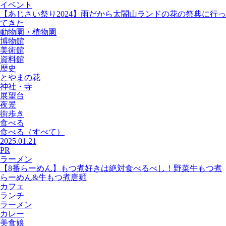
イベント
【あじさい祭り2024】雨だから太閤山ランドの花の祭典に行っ
てきた
動物園・植物園
博物館
美術館
資料館
歴史
とやまの花
神社・寺
展望台
夜景
街歩き
食べる
食べる
（すべて）
2025.01.21
PR
ラーメン
【8番らーめん】もつ煮好きは絶対食べるべし！野菜牛もつ煮
らーめん&牛もつ煮唐麺
カフェ
ランチ
ラーメン
カレー
美食娘