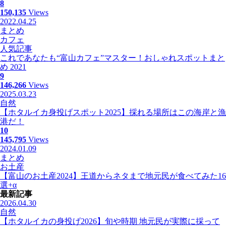
8
150,135
Views
2022.04.25
まとめ
カフェ
人気記事
これであなたも“富山カフェ”マスター！おしゃれスポットまと
め 2021
9
146,266
Views
2025.03.23
自然
【ホタルイカ身投げスポット2025】採れる場所はこの海岸と漁
港だ！
10
145,795
Views
2024.01.09
まとめ
お土産
【富山のお土産2024】王道からネタまで地元民が食べてみた16
選+α
最新記事
2026.04.30
自然
【ホタルイカの身投げ2026】旬や時期 地元民が実際に採って