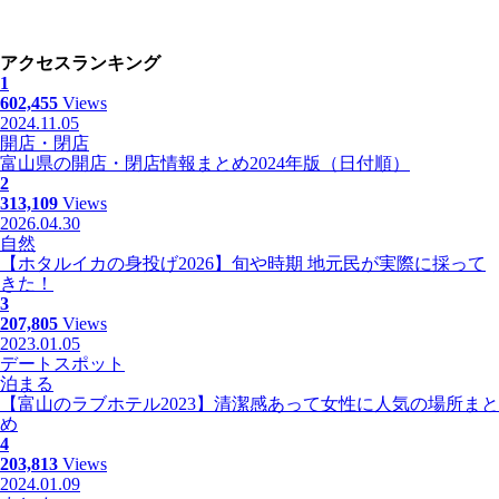
アクセスランキング
1
602,455
Views
2024.11.05
開店・閉店
富山県の開店・閉店情報まとめ2024年版（日付順）
2
313,109
Views
2026.04.30
自然
【ホタルイカの身投げ2026】旬や時期 地元民が実際に採って
きた！
3
207,805
Views
2023.01.05
デートスポット
泊まる
【富山のラブホテル2023】清潔感あって女性に人気の場所まと
め
4
203,813
Views
2024.01.09