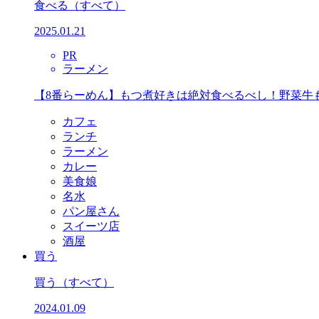
食べる
（すべて）
2025.01.21
PR
ラーメン
【8番らーめん】もつ煮好きは絶対食べるべし！野菜牛
カフェ
ランチ
ラーメン
カレー
美食娘
名水
パン屋さん
スイーツ店
酒屋
買う
買う
（すべて）
2024.01.09