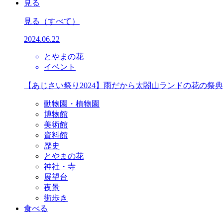
見る
見る
（すべて）
2024.06.22
とやまの花
イベント
【あじさい祭り2024】雨だから太閤山ランドの花の祭
動物園・植物園
博物館
美術館
資料館
歴史
とやまの花
神社・寺
展望台
夜景
街歩き
食べる