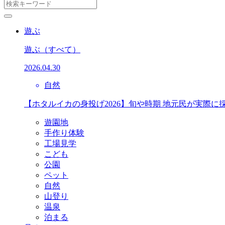
遊ぶ
遊ぶ
（すべて）
2026.04.30
自然
【ホタルイカの身投げ2026】旬や時期 地元民が実際に
遊園地
手作り体験
工場見学
こども
公園
ペット
自然
山登り
温泉
泊まる