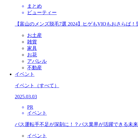
まとめ
ビューティー
【富山のメンズ脱毛7選 2024】ヒゲもVIOもおさら
お土産
雑貨
家具
お花
アパレル
不動産
イベント
イベント
（すべて）
2025.03.03
PR
イベント
バス運転手不足が深刻に！？バス業界が活躍できる未来
イベント