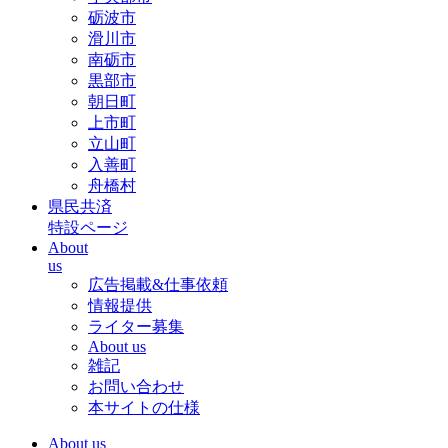
砺波市
滑川市
南砺市
黒部市
朝日町
上市町
立山町
入善町
舟橋村
県民共済
特設ページ
About
us
広告掲載&仕事依頼
情報提供
ライター募集
About us
雑記
お問い合わせ
本サイトの仕様
About us