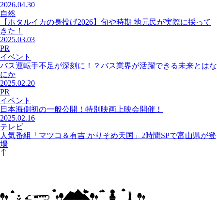
2026.04.30
自然
【ホタルイカの身投げ2026】旬や時期 地元民が実際に採って
きた！
2025.03.03
PR
イベント
バス運転手不足が深刻に！？バス業界が活躍できる未来とはな
にか
2025.02.20
PR
イベント
日本海側初の一般公開！特別映画上映会開催！
2025.02.16
テレビ
人気番組「マツコ＆有吉 かりそめ天国」2時間SPで富山県が登
場