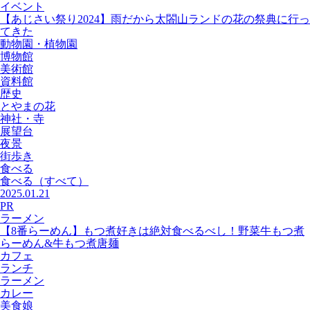
イベント
【あじさい祭り2024】雨だから太閤山ランドの花の祭典に行っ
てきた
動物園・植物園
博物館
美術館
資料館
歴史
とやまの花
神社・寺
展望台
夜景
街歩き
食べる
食べる
（すべて）
2025.01.21
PR
ラーメン
【8番らーめん】もつ煮好きは絶対食べるべし！野菜牛もつ煮
らーめん&牛もつ煮唐麺
カフェ
ランチ
ラーメン
カレー
美食娘