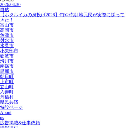
2026.04.30
自然
【ホタルイカの身投げ2026】旬や時期 地元民が実際に採って
きた！
富山市
高岡市
魚津市
射水市
氷見市
小矢部市
砺波市
滑川市
南砺市
黒部市
朝日町
上市町
立山町
入善町
舟橋村
県民共済
特設ページ
About
us
広告掲載&仕事依頼
情報提供