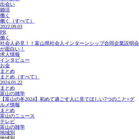
出会い
婚活
働く
働く
（すべて）
2022.09.03
PR
働く
社会人必見！！富山県社会人インターンシップ合同企業説明会
が面白い！
求人情報
インタビュー
お金
まとめ
まとめ
（すべて）
2024.01.22
まとめ
富山の雑学
【富山の冬2024】初めて過ごす人に見てほしい7つのこと+グ
ルメ情報
まとめ
富山のニュース
テレビ
富山の雑学
地域別
地域別