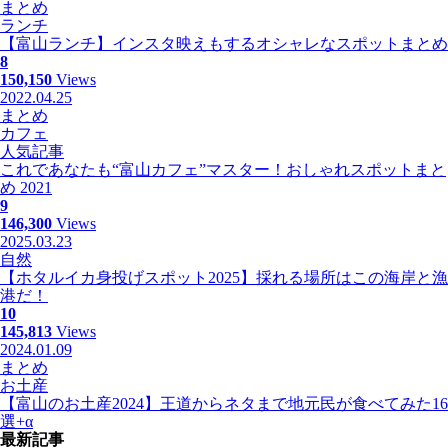
まとめ
ランチ
【富山ランチ】インスタ映えもするオシャレなスポットまとめ
8
150,150
Views
2022.04.25
まとめ
カフェ
人気記事
これであなたも“富山カフェ”マスター！おしゃれスポットまと
め 2021
9
146,300
Views
2025.03.23
自然
【ホタルイカ身投げスポット2025】採れる場所はこの海岸と漁
港だ！
10
145,813
Views
2024.01.09
まとめ
お土産
【富山のお土産2024】王道からネタまで地元民が食べてみた16
選+α
最新記事