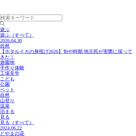
遊ぶ
遊ぶ
（すべて）
2026.04.30
自然
【ホタルイカの身投げ2026】旬や時期 地元民が実際に採って
きた！
遊園地
手作り体験
工場見学
こども
公園
ペット
自然
山登り
温泉
泊まる
見る
見る
（すべて）
2024.06.22
とやまの花