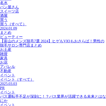
名水
パン屋さん
スイーツ店
酒屋
買う
買う
（すべて）
2024.01.09
まとめ
ビューティー
【富山のメンズ脱毛7選 2024】ヒゲもVIOもおさらば！男性の
脱毛サロン専門店まとめ
お土産
雑貨
家具
お花
アパレル
不動産
イベント
イベント
（すべて）
2025.03.03
PR
イベント
バス運転手不足が深刻に！？バス業界が活躍できる未来とはな
にか
イベント