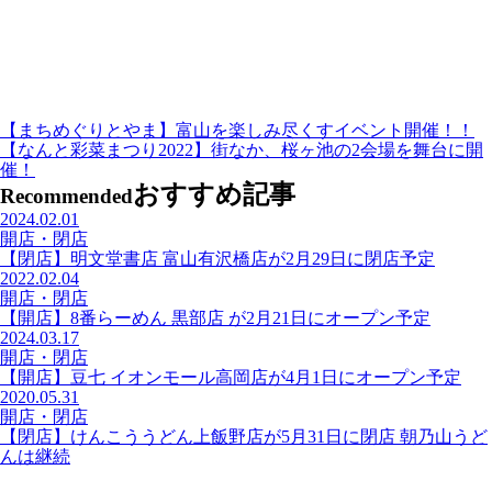
【まちめぐりとやま】富山を楽しみ尽くすイベント開催！！
【なんと彩菜まつり2022】街なか、桜ヶ池の2会場を舞台に開
催！
おすすめ記事
Recommended
2024.02.01
開店・閉店
【閉店】明文堂書店 富山有沢橋店が2月29日に閉店予定
2022.02.04
開店・閉店
【開店】8番らーめん 黒部店 が2月21日にオープン予定
2024.03.17
開店・閉店
【開店】豆七 イオンモール高岡店が4月1日にオープン予定
2020.05.31
開店・閉店
【閉店】けんこううどん上飯野店が5月31日に閉店 朝乃山うど
んは継続