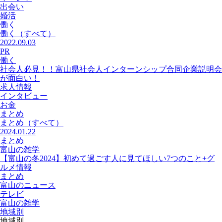
出会い
婚活
働く
働く
（すべて）
2022.09.03
PR
働く
社会人必見！！富山県社会人インターンシップ合同企業説明会
が面白い！
求人情報
インタビュー
お金
まとめ
まとめ
（すべて）
2024.01.22
まとめ
富山の雑学
【富山の冬2024】初めて過ごす人に見てほしい7つのこと+グ
ルメ情報
まとめ
富山のニュース
テレビ
富山の雑学
地域別
地域別