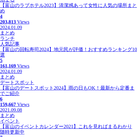
【富山のラブホテル2023】清潔感あって女性に人気の場所まと
め
4
203,813
Views
2024.01.09
まとめ
ランチ
人気記事
【富山の回転寿司2024】地元民が評価！おすすめランキング10
選
5
161,169
Views
2024.01.09
まとめ
デートスポット
【富山のデートスポット2024】雨の日もOK！最新から定番ま
でご紹介
6
159,667
Views
2021.09.08
まとめ
イベント
【富山のイベントカレンダー2021】これを見ればまるわかり
随時更新中