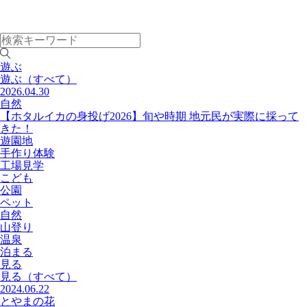
遊ぶ
遊ぶ
（すべて）
2026.04.30
自然
【ホタルイカの身投げ2026】旬や時期 地元民が実際に採って
きた！
遊園地
手作り体験
工場見学
こども
公園
ペット
自然
山登り
温泉
泊まる
見る
見る
（すべて）
2024.06.22
とやまの花