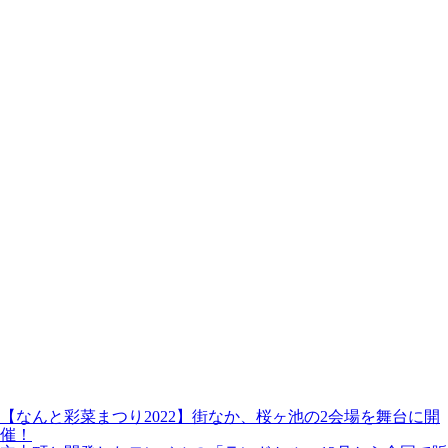
【なんと彩菜まつり2022】街なか、桜ヶ池の2会場を舞台に開
催！