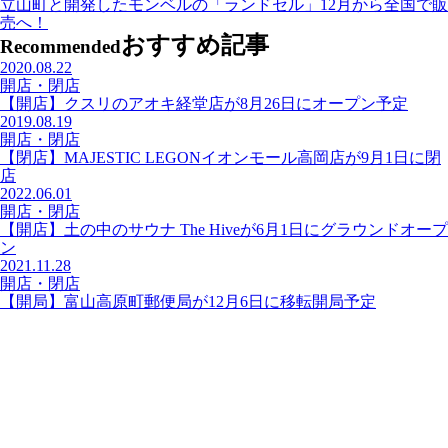
立山町と開発したモンベルの「ランドセル」12月から全国で販
売へ！
おすすめ記事
Recommended
2020.08.22
開店・閉店
【開店】クスリのアオキ経堂店が8月26日にオープン予定
2019.08.19
開店・閉店
【閉店】MAJESTIC LEGONイオンモール高岡店が9月1日に閉
店
2022.06.01
開店・閉店
【開店】土の中のサウナ The Hiveが6月1日にグラウンドオープ
ン
2021.11.28
開店・閉店
【開局】富山高原町郵便局が12月6日に移転開局予定