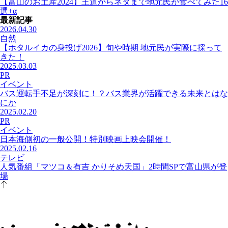
【富山のお土産2024】王道からネタまで地元民が食べてみた16
選+α
最新記事
2026.04.30
自然
【ホタルイカの身投げ2026】旬や時期 地元民が実際に採って
きた！
2025.03.03
PR
イベント
バス運転手不足が深刻に！？バス業界が活躍できる未来とはな
にか
2025.02.20
PR
イベント
日本海側初の一般公開！特別映画上映会開催！
2025.02.16
テレビ
人気番組「マツコ＆有吉 かりそめ天国」2時間SPで富山県が登
場