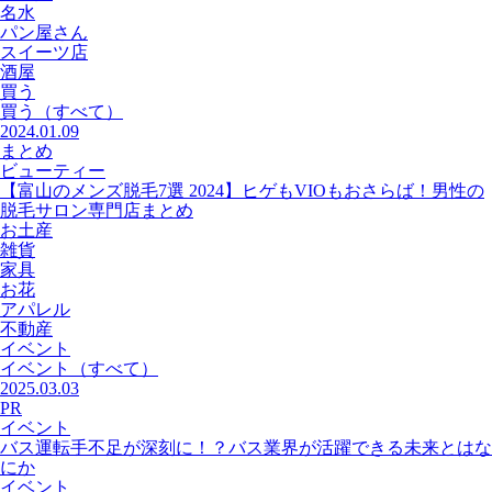
名水
パン屋さん
スイーツ店
酒屋
買う
買う
（すべて）
2024.01.09
まとめ
ビューティー
【富山のメンズ脱毛7選 2024】ヒゲもVIOもおさらば！男性の
脱毛サロン専門店まとめ
お土産
雑貨
家具
お花
アパレル
不動産
イベント
イベント
（すべて）
2025.03.03
PR
イベント
バス運転手不足が深刻に！？バス業界が活躍できる未来とはな
にか
イベント