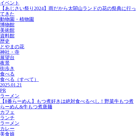
イベント
【あじさい祭り2024】雨だから太閤山ランドの花の祭典に行っ
てきた
動物園・植物園
博物館
美術館
資料館
歴史
とやまの花
神社・寺
展望台
夜景
街歩き
食べる
食べる
（すべて）
2025.01.21
PR
ラーメン
【8番らーめん】もつ煮好きは絶対食べるべし！野菜牛もつ煮
らーめん&牛もつ煮唐麺
カフェ
ランチ
ラーメン
カレー
美食娘