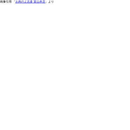
画像引用 「
お肉のよ志多 富山本店
」より