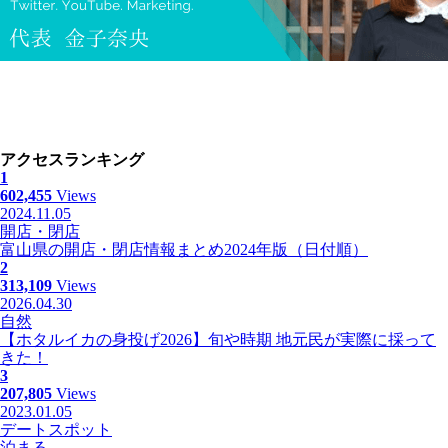
アクセスランキング
1
602,455
Views
2024.11.05
開店・閉店
富山県の開店・閉店情報まとめ2024年版（日付順）
2
313,109
Views
2026.04.30
自然
【ホタルイカの身投げ2026】旬や時期 地元民が実際に採って
きた！
3
207,805
Views
2023.01.05
デートスポット
泊まる