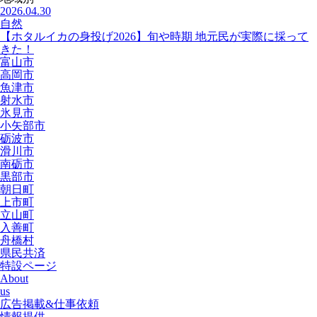
2026.04.30
自然
【ホタルイカの身投げ2026】旬や時期 地元民が実際に採って
きた！
富山市
高岡市
魚津市
射水市
氷見市
小矢部市
砺波市
滑川市
南砺市
黒部市
朝日町
上市町
立山町
入善町
舟橋村
県民共済
特設ページ
About
us
広告掲載&仕事依頼
情報提供