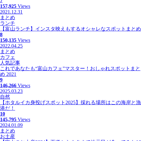
7
157,925
Views
2021.12.31
まとめ
ランチ
【富山ランチ】インスタ映えもするオシャレなスポットまとめ
8
150,135
Views
2022.04.25
まとめ
カフェ
人気記事
これであなたも“富山カフェ”マスター！おしゃれスポットまと
め 2021
9
146,266
Views
2025.03.23
自然
【ホタルイカ身投げスポット2025】採れる場所はこの海岸と漁
港だ！
10
145,795
Views
2024.01.09
まとめ
お土産