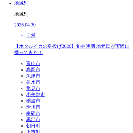
地域別
地域別
2026.04.30
自然
【ホタルイカの身投げ2026】旬や時期 地元民が実際に
採ってきた！
富山市
高岡市
魚津市
射水市
氷見市
小矢部市
砺波市
滑川市
南砺市
黒部市
朝日町
上市町