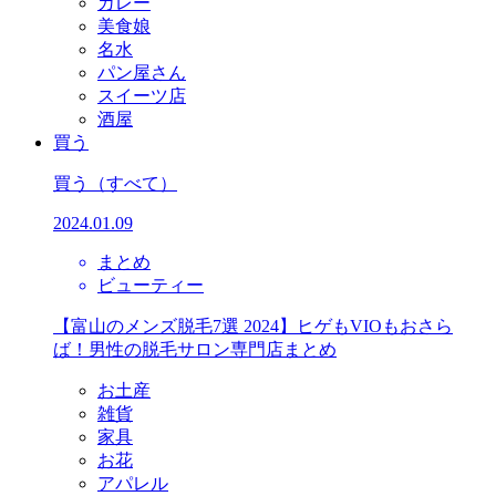
カレー
美食娘
名水
パン屋さん
スイーツ店
酒屋
買う
買う
（すべて）
2024.01.09
まとめ
ビューティー
【富山のメンズ脱毛7選 2024】ヒゲもVIOもおさら
ば！男性の脱毛サロン専門店まとめ
お土産
雑貨
家具
お花
アパレル