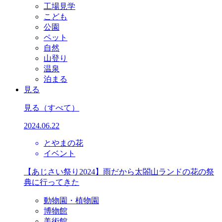
工場見学
こども
公園
ペット
自然
山登り
温泉
泊まる
見る
見る
（すべて）
2024.06.22
とやまの花
イベント
【あじさい祭り2024】雨だから太閤山ランドの花の祭
典に行ってきた
動物園・植物園
博物館
美術館