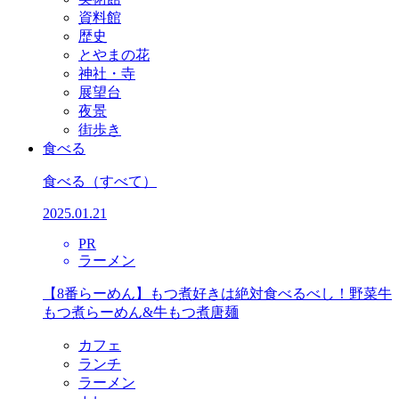
資料館
歴史
とやまの花
神社・寺
展望台
夜景
街歩き
食べる
食べる
（すべて）
2025.01.21
PR
ラーメン
【8番らーめん】もつ煮好きは絶対食べるべし！野菜牛
もつ煮らーめん&牛もつ煮唐麺
カフェ
ランチ
ラーメン