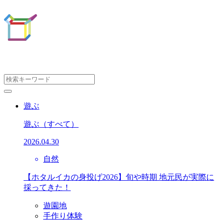
遊ぶ
遊ぶ
（すべて）
2026.04.30
自然
【ホタルイカの身投げ2026】旬や時期 地元民が実際に
採ってきた！
遊園地
手作り体験