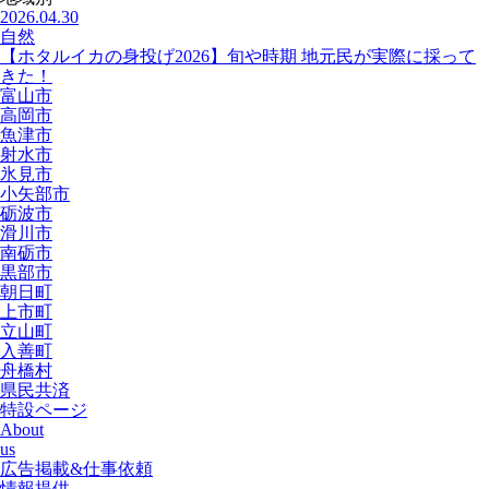
2026.04.30
自然
【ホタルイカの身投げ2026】旬や時期 地元民が実際に採って
きた！
富山市
高岡市
魚津市
射水市
氷見市
小矢部市
砺波市
滑川市
南砺市
黒部市
朝日町
上市町
立山町
入善町
舟橋村
県民共済
特設ページ
About
us
広告掲載&仕事依頼
情報提供