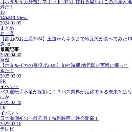
【ホタルイカ身投げスポット2025】採れる場所はこの海岸と漁
港だ！
10
145,813
Views
2024.01.09
まとめ
お土産
【富山のお土産2024】王道からネタまで地元民が食べてみた16
選+α
最新記事
2026.04.30
自然
【ホタルイカの身投げ2026】旬や時期 地元民が実際に採って
きた！
2025.03.03
PR
イベント
バス運転手不足が深刻に！？バス業界が活躍できる未来とはな
にか
2025.02.20
PR
イベント
日本海側初の一般公開！特別映画上映会開催！
2025.02.16
テレビ