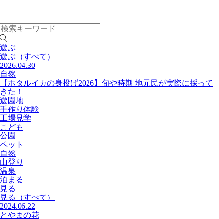
遊ぶ
遊ぶ
（すべて）
2026.04.30
自然
【ホタルイカの身投げ2026】旬や時期 地元民が実際に採って
きた！
遊園地
手作り体験
工場見学
こども
公園
ペット
自然
山登り
温泉
泊まる
見る
見る
（すべて）
2024.06.22
とやまの花