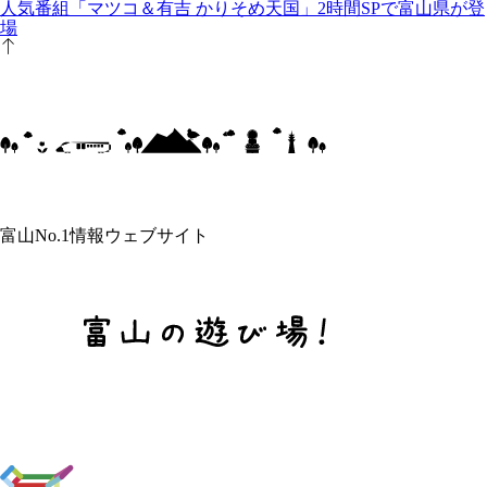
人気番組「マツコ＆有吉 かりそめ天国」2時間SPで富山県が登
場
富山No.1情報ウェブサイト