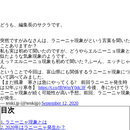
どうも、編集長のサクラです。
突然ですがみなさんは、ラニーニャ現象がという言葉を聞いた
ことありますか？
私も実は初めて聞いたのですが、どうやらエルニーニョ現象と
似たような気象現象のようです。
えっ？エルニーニョ現象も初めて聞いた？ふーん、エッチじゃ
ん。
ということで今回は、富山県にも関係するラニーニャ現象につ
いて調べてみました。
【まだ残暑 寒さは急にやってくる? 前回ラニーニャ発生時
は32年ぶり寒冬】
https://t.co/fBWmY0dc3F
今後、冬にかけてラ
ニーニャ現象が続く可能性が高い予想。前回、ラニーニャ現象
が発生..
— tenki.jp (@tenkijp)
September 12, 2020
目次
1. ラニーニャ現象とは
2. 2020年はラニーニャ発生か？