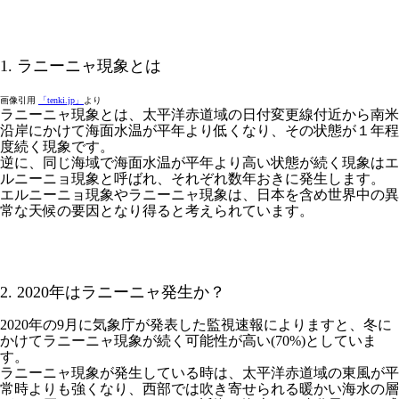
1. ラニーニャ現象とは
画像引用
「tenki.jp」
より
ラニーニャ現象とは、太平洋赤道域の日付変更線付近から南米
沿岸にかけて海面水温が平年より低くなり、その状態が１年程
度続く現象です。
逆に、同じ海域で海面水温が平年より高い状態が続く現象はエ
ルニーニョ現象と呼ばれ、それぞれ数年おきに発生します。
エルニーニョ現象やラニーニャ現象は、日本を含め世界中の異
常な天候の要因となり得ると考えられています。
2. 2020年はラニーニャ発生か？
2020年の9月に気象庁が発表した監視速報によりますと、冬に
かけてラニーニャ現象が続く可能性が高い(70%)としていま
す。
ラニーニャ現象が発生している時は、太平洋赤道域の東風が平
常時よりも強くなり、西部では吹き寄せられる暖かい海水の層