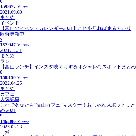
6
159,677
Views
2021.09.08
まとめ
イベント
【富山のイベントカレンダー2021】これを見ればまるわかり
随時更新中
7
157,947
Views
2021.12.31
まとめ
ランチ
【富山ランチ】インスタ映えもするオシャレなスポットまとめ
8
150,150
Views
2022.04.25
まとめ
カフェ
人気記事
これであなたも“富山カフェ”マスター！おしゃれスポットまと
め 2021
9
146,300
Views
2025.03.23
自然