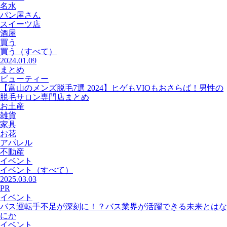
名水
パン屋さん
スイーツ店
酒屋
買う
買う
（すべて）
2024.01.09
まとめ
ビューティー
【富山のメンズ脱毛7選 2024】ヒゲもVIOもおさらば！男性の
脱毛サロン専門店まとめ
お土産
雑貨
家具
お花
アパレル
不動産
イベント
イベント
（すべて）
2025.03.03
PR
イベント
バス運転手不足が深刻に！？バス業界が活躍できる未来とはな
にか
イベント