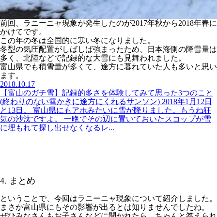
前回、ラニーニャ現象が発生したのが2017年秋から2018年春に
かけてです。
この年の冬は全国的に寒い冬になりました。
冬型の気圧配置がしばしば強まったため、日本海側の降雪量は
多く、北陸などで記録的な大雪にも見舞われました。
富山県でも積雪量が多くて、途方に暮れていた人も多いと思い
ます。
2018.10.17
【富山のガチ雪】記録的多さを体験してみて思った3つのこと
(終わりのない雪かきに途方にくれるサンソン) 2018年1月12日
と13日。 富山県にもアホみたいに雪が降りました。もうね狂
気の沙汰ですよ。 一晩でその辺に置いておいたスコップが雪
に埋もれて探し出せなくなるレ...
4. まとめ
ということで、今回はラニーニャ現象について紹介しました。
まさか富山県にもその影響が出るとは知りませんでしたね。
ぜひみなさんもお子さんなどに聞かれたら、ちゃんと答えられ