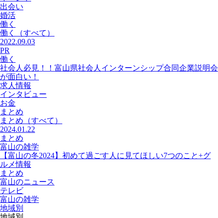
出会い
婚活
働く
働く
（すべて）
2022.09.03
PR
働く
社会人必見！！富山県社会人インターンシップ合同企業説明会
が面白い！
求人情報
インタビュー
お金
まとめ
まとめ
（すべて）
2024.01.22
まとめ
富山の雑学
【富山の冬2024】初めて過ごす人に見てほしい7つのこと+グ
ルメ情報
まとめ
富山のニュース
テレビ
富山の雑学
地域別
地域別