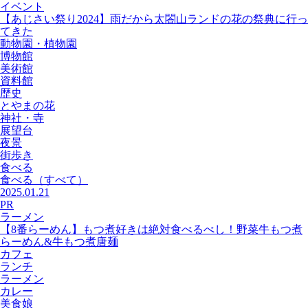
イベント
【あじさい祭り2024】雨だから太閤山ランドの花の祭典に行っ
てきた
動物園・植物園
博物館
美術館
資料館
歴史
とやまの花
神社・寺
展望台
夜景
街歩き
食べる
食べる
（すべて）
2025.01.21
PR
ラーメン
【8番らーめん】もつ煮好きは絶対食べるべし！野菜牛もつ煮
らーめん&牛もつ煮唐麺
カフェ
ランチ
ラーメン
カレー
美食娘