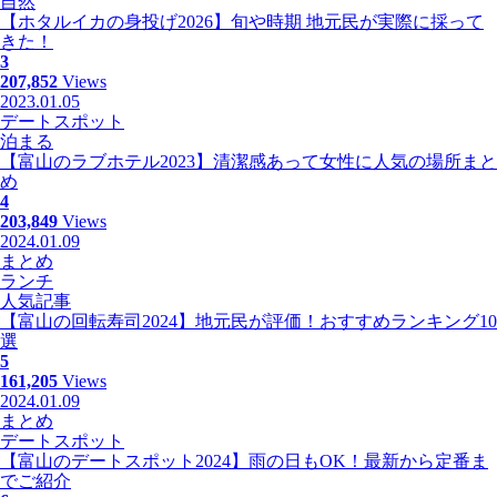
自然
【ホタルイカの身投げ2026】旬や時期 地元民が実際に採って
きた！
3
207,852
Views
2023.01.05
デートスポット
泊まる
【富山のラブホテル2023】清潔感あって女性に人気の場所まと
め
4
203,849
Views
2024.01.09
まとめ
ランチ
人気記事
【富山の回転寿司2024】地元民が評価！おすすめランキング10
選
5
161,205
Views
2024.01.09
まとめ
デートスポット
【富山のデートスポット2024】雨の日もOK！最新から定番ま
でご紹介