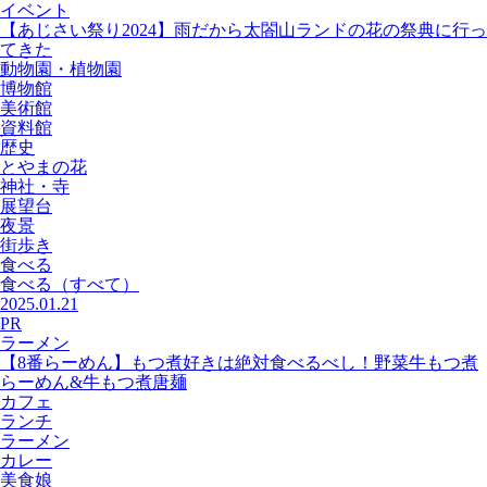
イベント
【あじさい祭り2024】雨だから太閤山ランドの花の祭典に行っ
てきた
動物園・植物園
博物館
美術館
資料館
歴史
とやまの花
神社・寺
展望台
夜景
街歩き
食べる
食べる
（すべて）
2025.01.21
PR
ラーメン
【8番らーめん】もつ煮好きは絶対食べるべし！野菜牛もつ煮
らーめん&牛もつ煮唐麺
カフェ
ランチ
ラーメン
カレー
美食娘