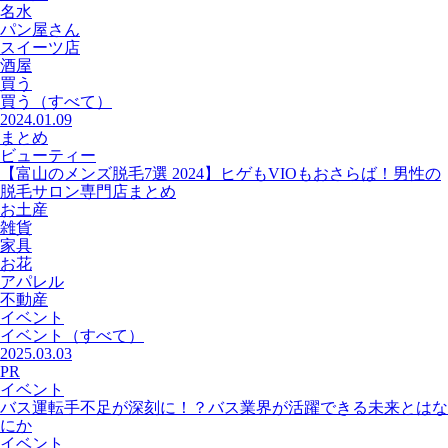
名水
パン屋さん
スイーツ店
酒屋
買う
買う
（すべて）
2024.01.09
まとめ
ビューティー
【富山のメンズ脱毛7選 2024】ヒゲもVIOもおさらば！男性の
脱毛サロン専門店まとめ
お土産
雑貨
家具
お花
アパレル
不動産
イベント
イベント
（すべて）
2025.03.03
PR
イベント
バス運転手不足が深刻に！？バス業界が活躍できる未来とはな
にか
イベント