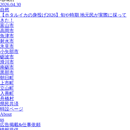
2026.04.30
自然
【ホタルイカの身投げ2026】旬や時期 地元民が実際に採って
きた！
富山市
高岡市
魚津市
射水市
氷見市
小矢部市
砺波市
滑川市
南砺市
黒部市
朝日町
上市町
立山町
入善町
舟橋村
県民共済
特設ページ
About
us
広告掲載&仕事依頼
情報提供