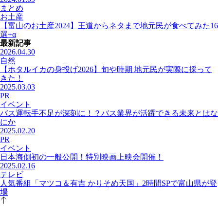
まとめ
お土産
【富山のお土産2024】王道からネタまで地元民が食べてみた16
選+α
最新記事
2026.04.30
自然
【ホタルイカの身投げ2026】旬や時期 地元民が実際に採って
きた！
2025.03.03
PR
イベント
バス運転手不足が深刻に！？バス業界が活躍できる未来とはな
にか
2025.02.20
PR
イベント
日本海側初の一般公開！特別映画上映会開催！
2025.02.16
テレビ
人気番組「マツコ＆有吉 かりそめ天国」2時間SPで富山県が登
場