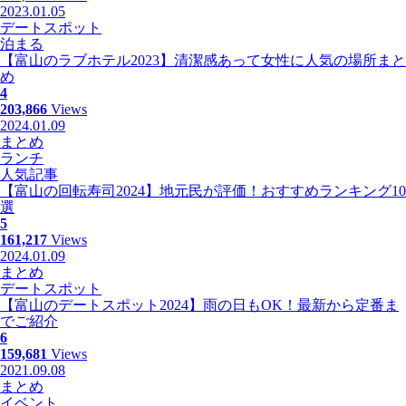
2023.01.05
デートスポット
泊まる
【富山のラブホテル2023】清潔感あって女性に人気の場所まと
め
4
203,866
Views
2024.01.09
まとめ
ランチ
人気記事
【富山の回転寿司2024】地元民が評価！おすすめランキング10
選
5
161,217
Views
2024.01.09
まとめ
デートスポット
【富山のデートスポット2024】雨の日もOK！最新から定番ま
でご紹介
6
159,681
Views
2021.09.08
まとめ
イベント