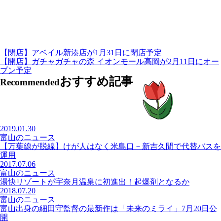
【閉店】アベイル新湊店が1月31日に閉店予定
【開店】ガチャガチャの森 イオンモール高岡が2月11日にオー
プン予定
おすすめ記事
Recommended
2019.01.30
富山のニュース
【万葉線が脱線】けが人はなく米島口－新吉久間で代替バスを
運用
2017.07.06
富山のニュース
湯快リゾートが宇奈月温泉に初進出！起爆剤となるか
2018.07.20
富山のニュース
富山出身の細田守監督の最新作は「未来のミライ」7月20日公
開