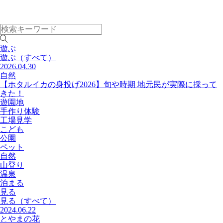
遊ぶ
遊ぶ
（すべて）
2026.04.30
自然
【ホタルイカの身投げ2026】旬や時期 地元民が実際に採って
きた！
遊園地
手作り体験
工場見学
こども
公園
ペット
自然
山登り
温泉
泊まる
見る
見る
（すべて）
2024.06.22
とやまの花