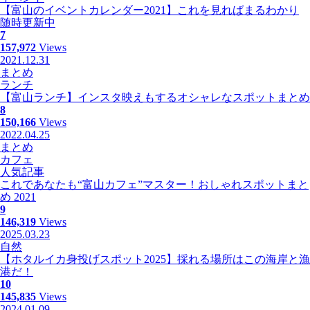
【富山のイベントカレンダー2021】これを見ればまるわかり
随時更新中
7
157,972
Views
2021.12.31
まとめ
ランチ
【富山ランチ】インスタ映えもするオシャレなスポットまとめ
8
150,166
Views
2022.04.25
まとめ
カフェ
人気記事
これであなたも“富山カフェ”マスター！おしゃれスポットまと
め 2021
9
146,319
Views
2025.03.23
自然
【ホタルイカ身投げスポット2025】採れる場所はこの海岸と漁
港だ！
10
145,835
Views
2024.01.09