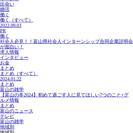
出会い
婚活
働く
働く
（すべて）
2022.09.03
PR
働く
社会人必見！！富山県社会人インターンシップ合同企業説明会
が面白い！
求人情報
インタビュー
お金
まとめ
まとめ
（すべて）
2024.01.22
まとめ
富山の雑学
【富山の冬2024】初めて過ごす人に見てほしい7つのこと+グ
ルメ情報
まとめ
富山のニュース
テレビ
富山の雑学
地域別
地域別