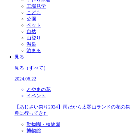
工場見学
こども
公園
ペット
自然
山登り
温泉
泊まる
見る
見る
（すべて）
2024.06.22
とやまの花
イベント
【あじさい祭り2024】雨だから太閤山ランドの花の祭
典に行ってきた
動物園・植物園
博物館