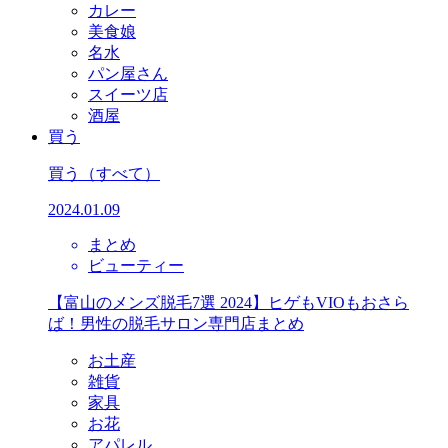
カレー
美食娘
名水
パン屋さん
スイーツ店
酒屋
買う
買う
（すべて）
2024.01.09
まとめ
ビューティー
【富山のメンズ脱毛7選 2024】ヒゲもVIOもおさら
ば！男性の脱毛サロン専門店まとめ
お土産
雑貨
家具
お花
アパレル