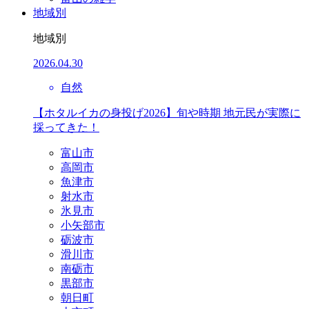
地域別
地域別
2026.04.30
自然
【ホタルイカの身投げ2026】旬や時期 地元民が実際に
採ってきた！
富山市
高岡市
魚津市
射水市
氷見市
小矢部市
砺波市
滑川市
南砺市
黒部市
朝日町