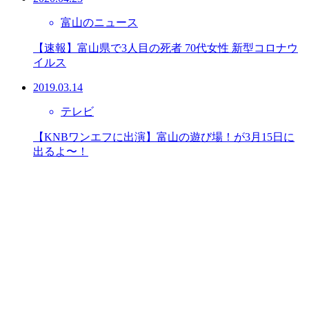
富山のニュース
【速報】富山県で3人目の死者 70代女性 新型コロナウ
イルス
2019.03.14
テレビ
【KNBワンエフに出演】富山の遊び場！が3月15日に
出るよ〜！