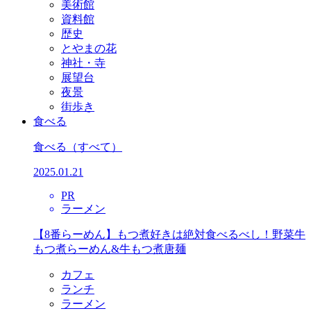
美術館
資料館
歴史
とやまの花
神社・寺
展望台
夜景
街歩き
食べる
食べる
（すべて）
2025.01.21
PR
ラーメン
【8番らーめん】もつ煮好きは絶対食べるべし！野菜牛
もつ煮らーめん&牛もつ煮唐麺
カフェ
ランチ
ラーメン