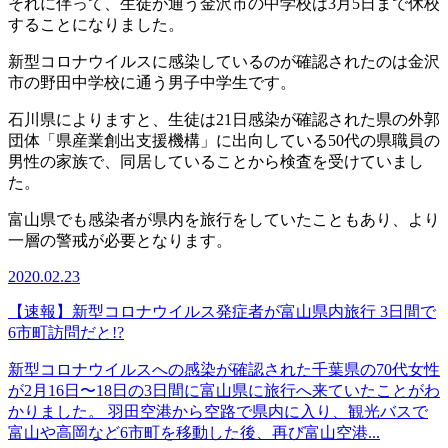
それに伴って、生徒が通う金沢市の中学校は3月5日まで休校
することになりました。
新型コロナウイルスに感染しているのが確認されたのは金沢
市の野田中学校に通う男子中学生です。
石川県によりますと、生徒は21日感染が確認された県の外郭
団体「県産業創出支援機構」に出向している50代の県職員の
男性の家族で、同居していることから検査を受けていまし
た。
富山県でも感染者が県内を旅行をしていたこともあり、より
一層の警戒が必要となります。
2020.02.23
【速報】新型コロナウイルス発症者が富山県内旅行 3日間で
6市町訪問だと!?
新型コロナウイルスへの感染が確認された千葉県の70代女性
が2月16日〜18日の3日間に富山県に旅行へ来ていたことがわ
かりました。 羽田空港から空路で県内に入り、観光バスで
富山や高岡など6市町を移動した後、再び富山空港...