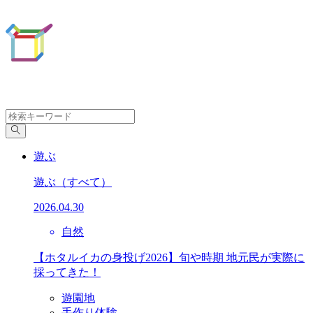
遊ぶ
遊ぶ
（すべて）
2026.04.30
自然
【ホタルイカの身投げ2026】旬や時期 地元民が実際に
採ってきた！
遊園地
手作り体験