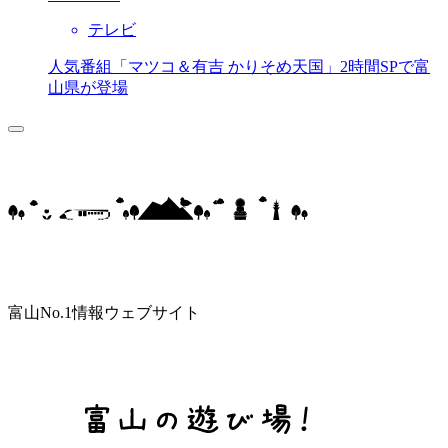
テレビ
人気番組「マツコ＆有吉 かりそめ天国」2時間SPで富
山県が登場
富山No.1情報ウェブサイト