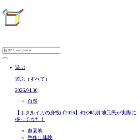
遊ぶ
遊ぶ
（すべて）
2026.04.30
自然
【ホタルイカの身投げ2026】旬や時期 地元民が実際に
採ってきた！
遊園地
手作り体験