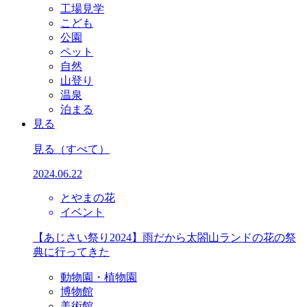
工場見学
こども
公園
ペット
自然
山登り
温泉
泊まる
見る
見る
（すべて）
2024.06.22
とやまの花
イベント
【あじさい祭り2024】雨だから太閤山ランドの花の祭
典に行ってきた
動物園・植物園
博物館
美術館