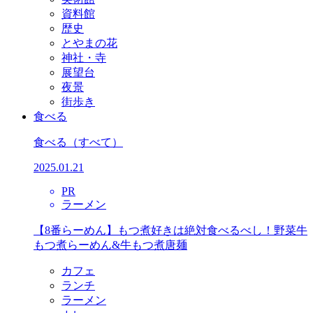
資料館
歴史
とやまの花
神社・寺
展望台
夜景
街歩き
食べる
食べる
（すべて）
2025.01.21
PR
ラーメン
【8番らーめん】もつ煮好きは絶対食べるべし！野菜牛
もつ煮らーめん&牛もつ煮唐麺
カフェ
ランチ
ラーメン