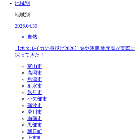
地域別
地域別
2026.04.30
自然
【ホタルイカの身投げ2026】旬や時期 地元民が実際に
採ってきた！
富山市
高岡市
魚津市
射水市
氷見市
小矢部市
砺波市
滑川市
南砺市
黒部市
朝日町
上市町