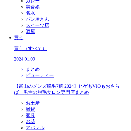
カレー
美食娘
名水
パン屋さん
スイーツ店
酒屋
買う
買う
（すべて）
2024.01.09
まとめ
ビューティー
【富山のメンズ脱毛7選 2024】ヒゲもVIOもおさら
ば！男性の脱毛サロン専門店まとめ
お土産
雑貨
家具
お花
アパレル