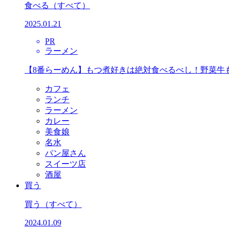
食べる
（すべて）
2025.01.21
PR
ラーメン
【8番らーめん】もつ煮好きは絶対食べるべし！野菜牛
カフェ
ランチ
ラーメン
カレー
美食娘
名水
パン屋さん
スイーツ店
酒屋
買う
買う
（すべて）
2024.01.09