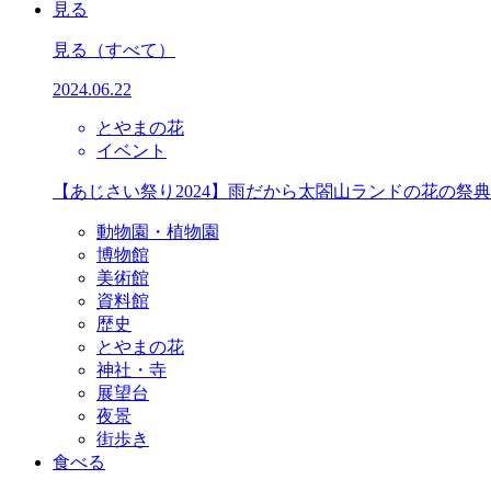
見る
見る
（すべて）
2024.06.22
とやまの花
イベント
【あじさい祭り2024】雨だから太閤山ランドの花の祭
動物園・植物園
博物館
美術館
資料館
歴史
とやまの花
神社・寺
展望台
夜景
街歩き
食べる