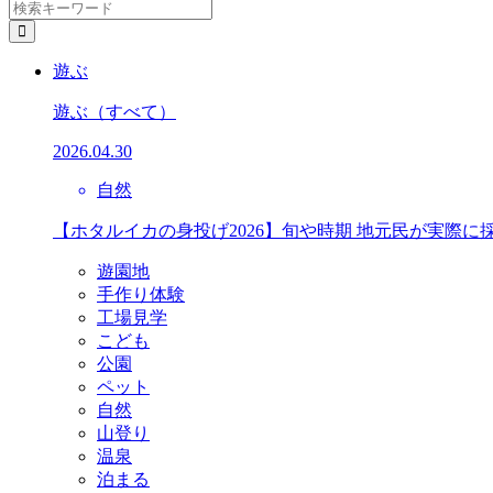
遊ぶ
遊ぶ
（すべて）
2026.04.30
自然
【ホタルイカの身投げ2026】旬や時期 地元民が実際に
遊園地
手作り体験
工場見学
こども
公園
ペット
自然
山登り
温泉
泊まる