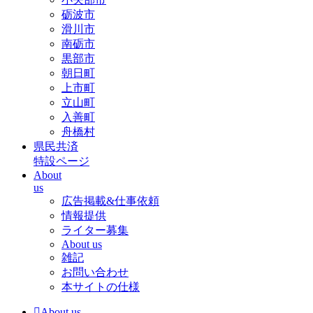
砺波市
滑川市
南砺市
黒部市
朝日町
上市町
立山町
入善町
舟橋村
県民共済
特設ページ
About
us
広告掲載&仕事依頼
情報提供
ライター募集
About us
雑記
お問い合わせ
本サイトの仕様
About us