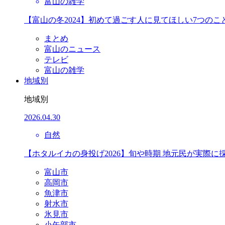
富山の雑学
【富山の冬2024】初めて過ごす人に見てほしい7つのこ
まとめ
富山のニュース
テレビ
富山の雑学
地域別
地域別
2026.04.30
自然
【ホタルイカの身投げ2026】旬や時期 地元民が実際に
富山市
高岡市
魚津市
射水市
氷見市
小矢部市