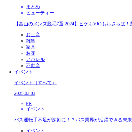
まとめ
ビューティー
【富山のメンズ脱毛7選 2024】ヒゲもVIOもおさら
お土産
雑貨
家具
お花
アパレル
不動産
イベント
イベント
（すべて）
2025.03.03
PR
イベント
バス運転手不足が深刻に！？バス業界が活躍できる未来
イベント