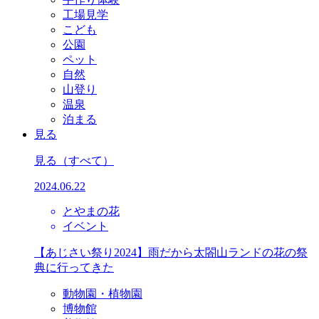
工場見学
こども
公園
ペット
自然
山登り
温泉
泊まる
見る
見る
（すべて）
2024.06.22
とやまの花
イベント
【あじさい祭り2024】雨だから太閤山ランドの花の祭
典に行ってきた
動物園・植物園
博物館