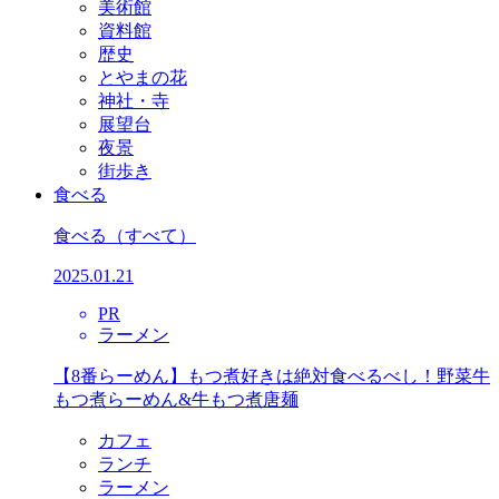
美術館
資料館
歴史
とやまの花
神社・寺
展望台
夜景
街歩き
食べる
食べる
（すべて）
2025.01.21
PR
ラーメン
【8番らーめん】もつ煮好きは絶対食べるべし！野菜牛
もつ煮らーめん&牛もつ煮唐麺
カフェ
ランチ
ラーメン