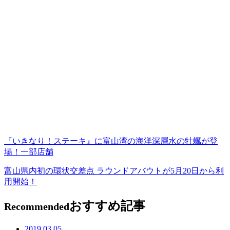
『いきなり！ステーキ』に富山湾の海洋深層水の牡蠣が登
場！一部店舗
富山県内初の環状交差点 ラウンドアバウトが5月20日から利
用開始！
おすすめ記事
Recommended
2019.03.05