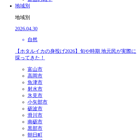
地域別
地域別
2026.04.30
自然
【ホタルイカの身投げ2026】旬や時期 地元民が実際に
採ってきた！
富山市
高岡市
魚津市
射水市
氷見市
小矢部市
砺波市
滑川市
南砺市
黒部市
朝日町