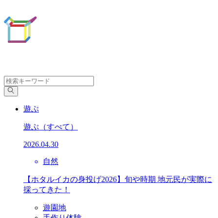
遊ぶ
遊ぶ
（すべて）
2026.04.30
自然
【ホタルイカの身投げ2026】旬や時期 地元民が実際に
採ってきた！
遊園地
手作り体験