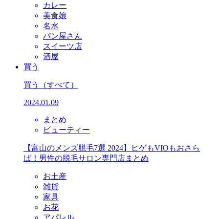
カレー
美食娘
名水
パン屋さん
スイーツ店
酒屋
買う
買う
（すべて）
2024.01.09
まとめ
ビューティー
【富山のメンズ脱毛7選 2024】ヒゲもVIOもおさら
ば！男性の脱毛サロン専門店まとめ
お土産
雑貨
家具
お花
アパレル