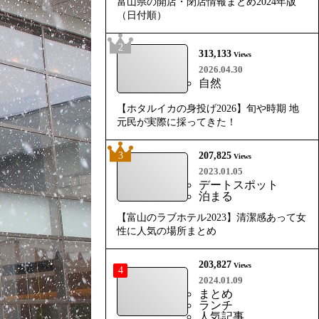
富山県の開店・閉店情報まとめ2024年版
（日付順）
2
313,133
Views
2026.04.30
自然
【ホタルイカの身投げ2026】旬や時期 地
元民が実際に採ってきた！
3
207,825
Views
2023.01.05
デートスポット
泊まる
【富山のラブホテル2023】清潔感あって女
性に人気の場所まとめ
203,827
Views
4
2024.01.09
まとめ
ランチ
人気記事