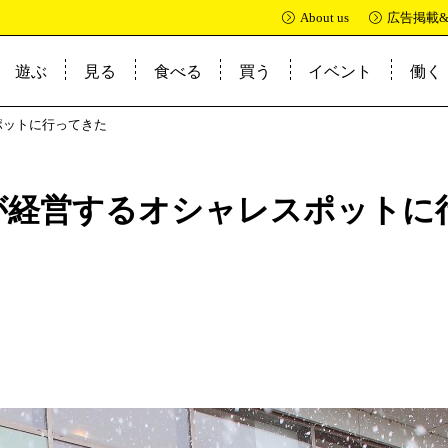
About us
広告掲載
遊ぶ
見る
食べる
買う
イベント
働く
まとめ
牛もつ煮唐麺
ポットに行ってきた
が経営するオシャレスポットに