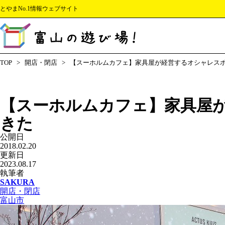
とやまNo.1情報ウェブサイト
【ホタルイカの身投げ2026】旬や時期 地元民が実際に採ってきた！
【ホタルイカの身投げ2026】旬や時期 地元民が実際に採ってきた！
【あじさい祭り2024】雨だから太閤山ランドの花の祭典に行ってきた
【富山のメンズ脱毛7選 2024】ヒゲもVIOもおさらば！男性の脱毛サロン専門店
社会人必見！！富山県社会人インターンシップ合同企業説明会が面白い！
【8番らーめん】もつ煮好きは絶対食べるべし！野菜牛もつ煮らーめん&
【富山の冬2024】初めて過ごす人に見てほしい7つのこと+グルメ情報
バス運転手不足が深刻に！？バス業界が活躍できる未来とはなにか
TOP
開店・閉店
【スーホルムカフェ】家具屋が経営するオシャレス
【スーホルムカフェ】家具屋
きた
公開日
2018.02.20
更新日
2023.08.17
執筆者
SAKURA
開店・閉店
富山市