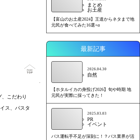
まとめ
お土産
【富山のお土産2024】王道からネタまで地
元民が食べてみた16選+α
最新記事
2026.04.30
自然
【ホタルイカの身投げ2026】旬や時期 地
元民が実際に採ってきた！
グ、こだわり
イス、パスタ
2025.03.03
PR
イベント
バス運転手不足が深刻に！？バス業界が活