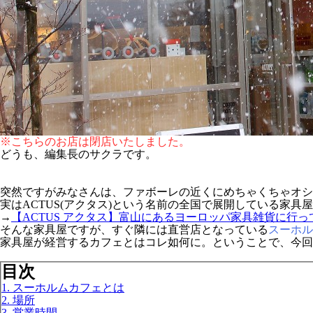
※こちらのお店は閉店いたしました。
どうも、編集長のサクラです。
突然ですがみなさんは、ファボーレの近くにめちゃくちゃオシ
実はACTUS(アクタス)という名前の全国で展開している家
→
【ACTUS アクタス】富山にあるヨーロッパ家具雑貨に行っ
そんな家具屋ですが、すぐ隣には直営店となっている
スーホル
家具屋が経営するカフェとはコレ如何に。ということで、今回
目次
1. スーホルムカフェとは
2. 場所
3. 営業時間