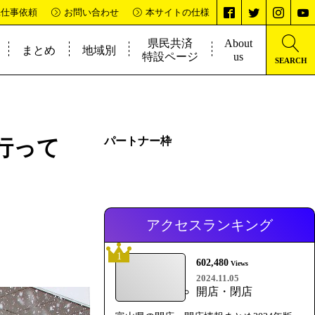
&仕事依頼
お問い合わせ
本サイトの仕様
県民共済
About
まとめ
地域別
特設ページ
us
SEARCH
行って
パートナー枠
アクセスランキング
1
602,480
Views
2024.11.05
開店・閉店