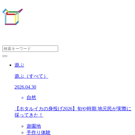
遊ぶ
遊ぶ
（すべて）
2026.04.30
自然
【ホタルイカの身投げ2026】旬や時期 地元民が実際に
採ってきた！
遊園地
手作り体験