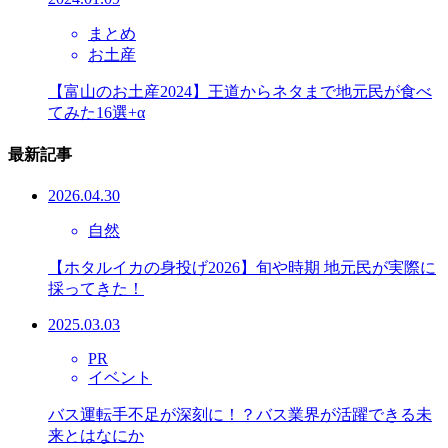
まとめ
お土産
【富山のお土産2024】王道からネタまで地元民が食べ
てみた16選+α
最新記事
2026.04.30
自然
【ホタルイカの身投げ2026】旬や時期 地元民が実際に
採ってきた！
2025.03.03
PR
イベント
バス運転手不足が深刻に！？バス業界が活躍できる未
来とはなにか