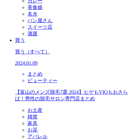
カレー
美食娘
名水
パン屋さん
スイーツ店
酒屋
買う
買う
（すべて）
2024.01.09
まとめ
ビューティー
【富山のメンズ脱毛7選 2024】ヒゲもVIOもおさら
ば！男性の脱毛サロン専門店まとめ
お土産
雑貨
家具
お花
アパレル