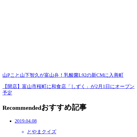
山Pこと山下智久が富山弁！乳酸菌L92の新CMに入善町
【開店】富山市桜町に和食店「しずく」が2月1日にオープン
予定
おすすめ記事
Recommended
2019.04.08
とやまクイズ