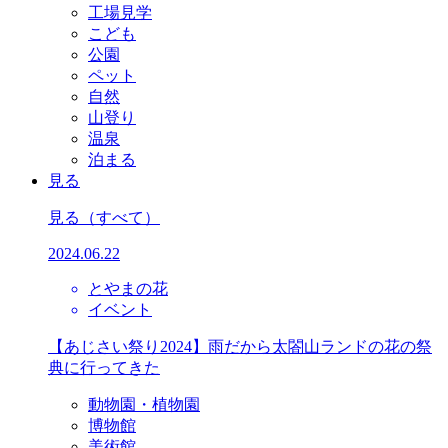
工場見学
こども
公園
ペット
自然
山登り
温泉
泊まる
見る
見る
（すべて）
2024.06.22
とやまの花
イベント
【あじさい祭り2024】雨だから太閤山ランドの花の祭
典に行ってきた
動物園・植物園
博物館
美術館