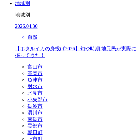
地域別
地域別
2026.04.30
自然
【ホタルイカの身投げ2026】旬や時期 地元民が実際に
採ってきた！
富山市
高岡市
魚津市
射水市
氷見市
小矢部市
砺波市
滑川市
南砺市
黒部市
朝日町
上市町