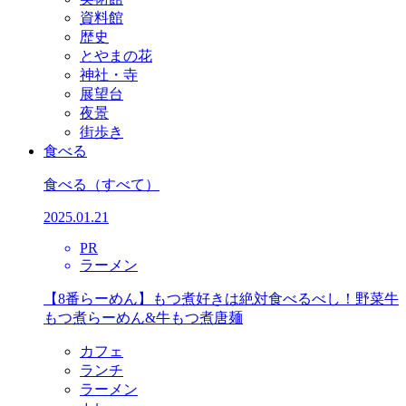
資料館
歴史
とやまの花
神社・寺
展望台
夜景
街歩き
食べる
食べる
（すべて）
2025.01.21
PR
ラーメン
【8番らーめん】もつ煮好きは絶対食べるべし！野菜牛
もつ煮らーめん&牛もつ煮唐麺
カフェ
ランチ
ラーメン