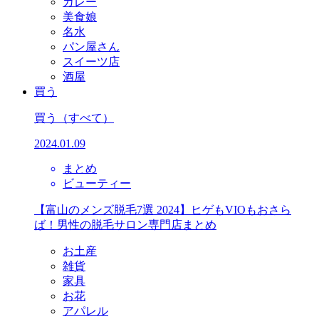
カレー
美食娘
名水
パン屋さん
スイーツ店
酒屋
買う
買う
（すべて）
2024.01.09
まとめ
ビューティー
【富山のメンズ脱毛7選 2024】ヒゲもVIOもおさら
ば！男性の脱毛サロン専門店まとめ
お土産
雑貨
家具
お花
アパレル