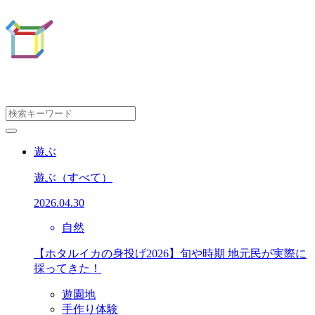
遊ぶ
遊ぶ
（すべて）
2026.04.30
自然
【ホタルイカの身投げ2026】旬や時期 地元民が実際に
採ってきた！
遊園地
手作り体験