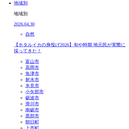
地域別
地域別
2026.04.30
自然
【ホタルイカの身投げ2026】旬や時期 地元民が実際に
採ってきた！
富山市
高岡市
魚津市
射水市
氷見市
小矢部市
砺波市
滑川市
南砺市
黒部市
朝日町
上市町