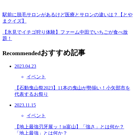
駅前に脱毛サロンがあるけど医療とサロンの違いは？【とや
まクイズ】
【氷見でイチゴ狩り体験】ファーム中田でいちごが食べ放
題！
おすすめ記事
Recommended
2023.04.23
イベント
【石動曳山祭2023】11本の曳山が勢揃い！小矢部市を
代表するお祭り
2023.11.15
イベント
【地上最強刃牙展ッ！in富山】「強さ」とは何か？
「地上最強」とは何か？