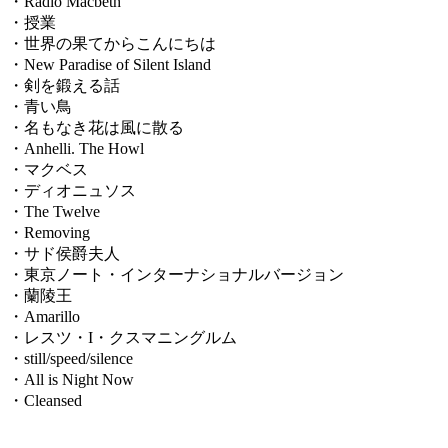
・Radio Macbeth
・授業
・世界の果てからこんにちは
・New Paradise of Silent Island
・剣を鍛える話
・青い鳥
・名もなき花は風に散る
・Anhelli. The Howl
・マクベス
・ディオニュソス
・The Twelve
・Removing
・サド侯爵夫人
・東京ノート・インターナショナルバージョン
・蘭陵王
・Amarillo
・レスツ・I・クスマニングルム
・still/speed/silence
・All is Night Now
・Cleansed