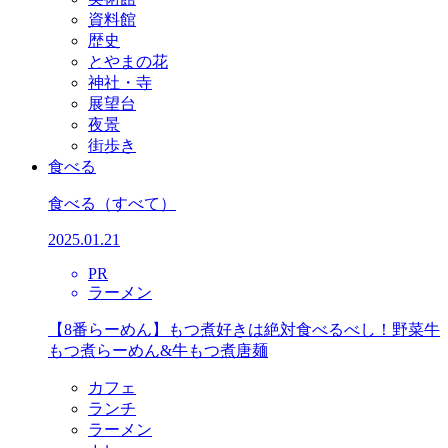
資料館
歴史
とやまの花
神社・寺
展望台
夜景
街歩き
食べる
食べる
（すべて）
2025.01.21
PR
ラーメン
【8番らーめん】もつ煮好きは絶対食べるべし！野菜牛
もつ煮らーめん&牛もつ煮唐麺
カフェ
ランチ
ラーメン