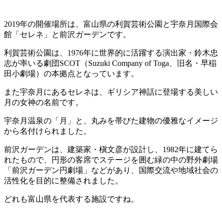
2019年の開催場所は、富山県の利賀芸術公園と宇奈月国際会
館「セレネ」と前沢ガーデンです。
利賀芸術公園は、1976年に世界的に活躍する演出家・鈴木忠
志が率いる劇団SCOT（Suzuki Company of Toga、旧名・早稲
田小劇場）の本拠点となっています。
また宇奈月にあるセレネは、ギリシア神話に登場する美しい
月の女神の名前です。
宇奈月温泉の「月」と、丸みを帯びた建物の優雅なイメージ
から名付けられました。
前沢ガーデンは、建築家・槇文彦が設計し、1982年に建てら
れたもので、円形の客席でステージを囲む緑の中の野外劇場
「前沢ガーデン円劇場」などがあり、国際交流や地域社会の
活性化を目的に整備されました。
どれも富山県を代表する施設ですね。