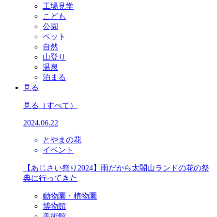
工場見学
こども
公園
ペット
自然
山登り
温泉
泊まる
見る
見る
（すべて）
2024.06.22
とやまの花
イベント
【あじさい祭り2024】雨だから太閤山ランドの花の祭
典に行ってきた
動物園・植物園
博物館
美術館