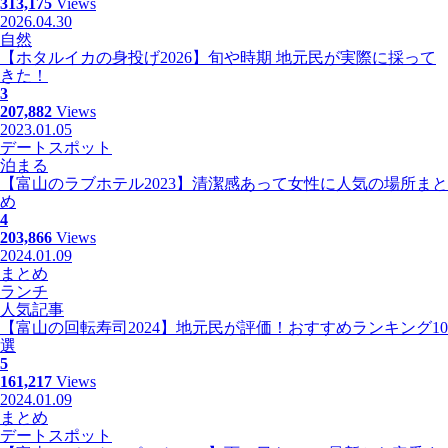
313,175
Views
2026.04.30
自然
【ホタルイカの身投げ2026】旬や時期 地元民が実際に採って
きた！
3
207,882
Views
2023.01.05
デートスポット
泊まる
【富山のラブホテル2023】清潔感あって女性に人気の場所まと
め
4
203,866
Views
2024.01.09
まとめ
ランチ
人気記事
【富山の回転寿司2024】地元民が評価！おすすめランキング10
選
5
161,217
Views
2024.01.09
まとめ
デートスポット