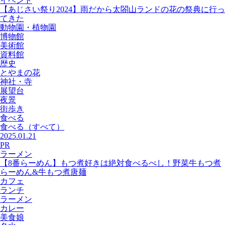
イベント
【あじさい祭り2024】雨だから太閤山ランドの花の祭典に行っ
てきた
動物園・植物園
博物館
美術館
資料館
歴史
とやまの花
神社・寺
展望台
夜景
街歩き
食べる
食べる
（すべて）
2025.01.21
PR
ラーメン
【8番らーめん】もつ煮好きは絶対食べるべし！野菜牛もつ煮
らーめん&牛もつ煮唐麺
カフェ
ランチ
ラーメン
カレー
美食娘