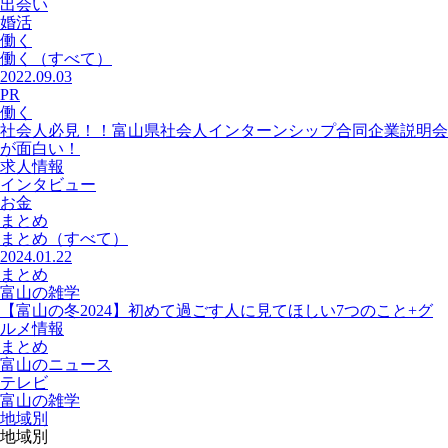
出会い
婚活
働く
働く
（すべて）
2022.09.03
PR
働く
社会人必見！！富山県社会人インターンシップ合同企業説明会
が面白い！
求人情報
インタビュー
お金
まとめ
まとめ
（すべて）
2024.01.22
まとめ
富山の雑学
【富山の冬2024】初めて過ごす人に見てほしい7つのこと+グ
ルメ情報
まとめ
富山のニュース
テレビ
富山の雑学
地域別
地域別