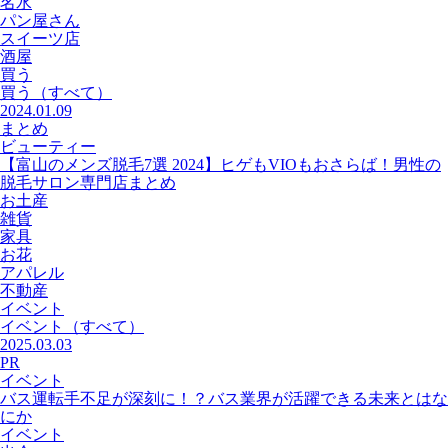
名水
パン屋さん
スイーツ店
酒屋
買う
買う
（すべて）
2024.01.09
まとめ
ビューティー
【富山のメンズ脱毛7選 2024】ヒゲもVIOもおさらば！男性の
脱毛サロン専門店まとめ
お土産
雑貨
家具
お花
アパレル
不動産
イベント
イベント
（すべて）
2025.03.03
PR
イベント
バス運転手不足が深刻に！？バス業界が活躍できる未来とはな
にか
イベント