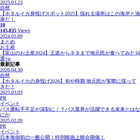
2025.03.23
自然
【ホタルイカ身投げスポット2025】採れる場所はこの海岸と漁
港だ！
10
145,835
Views
2024.01.09
まとめ
お土産
【富山のお土産2024】王道からネタまで地元民が食べてみた16
選+α
最新記事
2026.04.30
自然
【ホタルイカの身投げ2026】旬や時期 地元民が実際に採って
きた！
2025.03.03
PR
イベント
バス運転手不足が深刻に！？バス業界が活躍できる未来とはな
にか
2025.02.20
PR
イベント
日本海側初の一般公開！特別映画上映会開催！