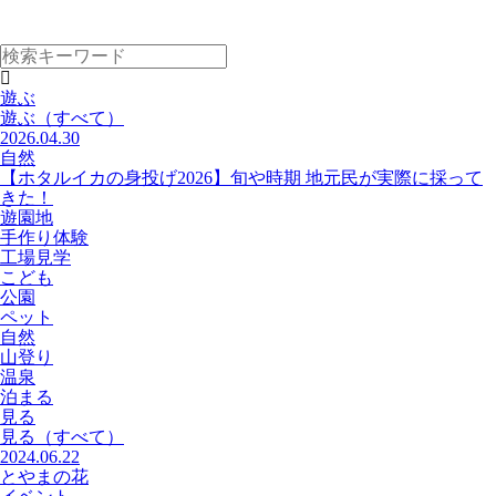
遊ぶ
遊ぶ
（すべて）
2026.04.30
自然
【ホタルイカの身投げ2026】旬や時期 地元民が実際に採って
きた！
遊園地
手作り体験
工場見学
こども
公園
ペット
自然
山登り
温泉
泊まる
見る
見る
（すべて）
2024.06.22
とやまの花