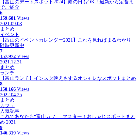
【富山のデートスポット2024】雨の日もOK！最新から定番ま
でご紹介
6
159,681
Views
2021.09.08
まとめ
イベント
【富山のイベントカレンダー2021】これを見ればまるわかり
随時更新中
7
157,972
Views
2021.12.31
まとめ
ランチ
【富山ランチ】インスタ映えもするオシャレなスポットまとめ
8
150,166
Views
2022.04.25
まとめ
カフェ
人気記事
これであなたも“富山カフェ”マスター！おしゃれスポットまと
め 2021
9
146,319
Views