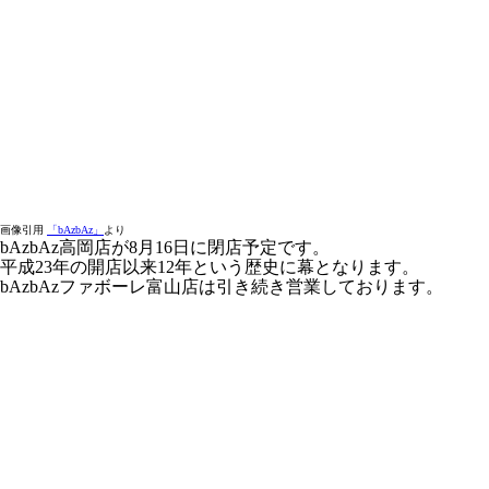
画像引用
「bAzbAz」
より
bAzbAz高岡店が8月16日に閉店予定です。
平成23年の開店以来12年という歴史に幕となります。
bAzbAzファボーレ富山店は引き続き営業しております。