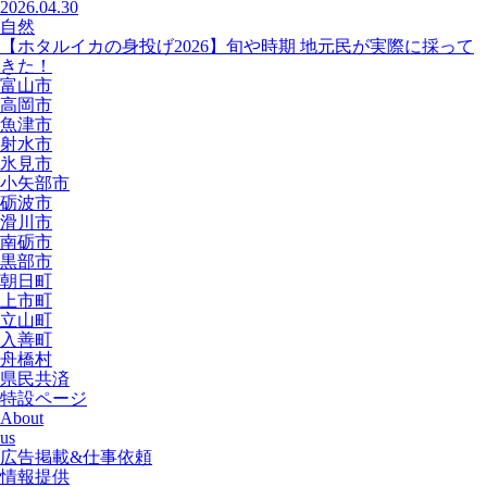
2026.04.30
自然
【ホタルイカの身投げ2026】旬や時期 地元民が実際に採って
きた！
富山市
高岡市
魚津市
射水市
氷見市
小矢部市
砺波市
滑川市
南砺市
黒部市
朝日町
上市町
立山町
入善町
舟橋村
県民共済
特設ページ
About
us
広告掲載&仕事依頼
情報提供