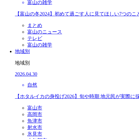
富山の雑学
【富山の冬2024】初めて過ごす人に見てほしい7つのこ
まとめ
富山のニュース
テレビ
富山の雑学
地域別
地域別
2026.04.30
自然
【ホタルイカの身投げ2026】旬や時期 地元民が実際に
富山市
高岡市
魚津市
射水市
氷見市