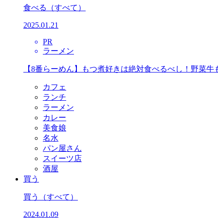
食べる
（すべて）
2025.01.21
PR
ラーメン
【8番らーめん】もつ煮好きは絶対食べるべし！野菜牛
カフェ
ランチ
ラーメン
カレー
美食娘
名水
パン屋さん
スイーツ店
酒屋
買う
買う
（すべて）
2024.01.09