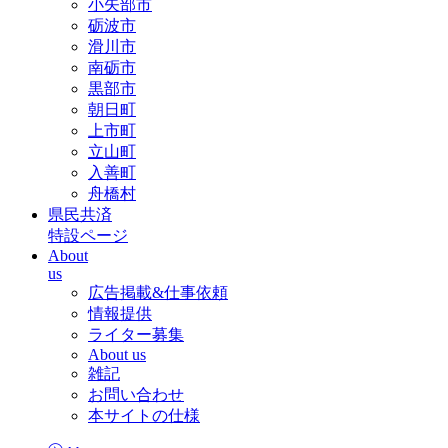
小矢部市
砺波市
滑川市
南砺市
黒部市
朝日町
上市町
立山町
入善町
舟橋村
県民共済
特設ページ
About
us
広告掲載&仕事依頼
情報提供
ライター募集
About us
雑記
お問い合わせ
本サイトの仕様