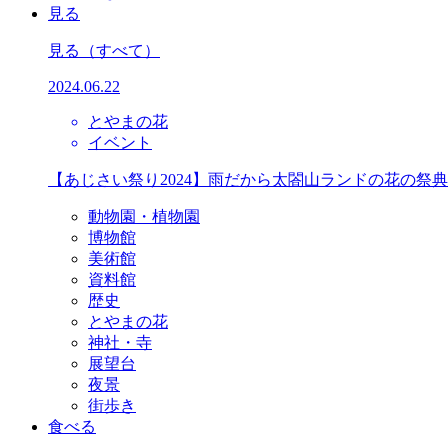
見る
見る
（すべて）
2024.06.22
とやまの花
イベント
【あじさい祭り2024】雨だから太閤山ランドの花の祭
動物園・植物園
博物館
美術館
資料館
歴史
とやまの花
神社・寺
展望台
夜景
街歩き
食べる