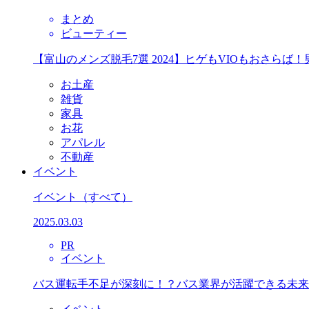
まとめ
ビューティー
【富山のメンズ脱毛7選 2024】ヒゲもVIOもおさら
お土産
雑貨
家具
お花
アパレル
不動産
イベント
イベント
（すべて）
2025.03.03
PR
イベント
バス運転手不足が深刻に！？バス業界が活躍できる未来