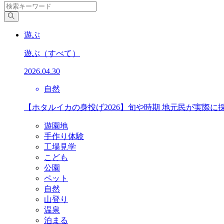
遊ぶ
遊ぶ
（すべて）
2026.04.30
自然
【ホタルイカの身投げ2026】旬や時期 地元民が実際に
遊園地
手作り体験
工場見学
こども
公園
ペット
自然
山登り
温泉
泊まる